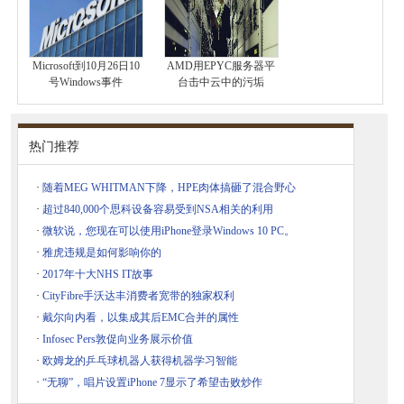
Microsoft到10月26日10
AMD用EPYC服务器平
号Windows事件
台击中云中的污垢
热门推荐
·
随着MEG WHITMAN下降，HPE肉体搞砸了混合野心
·
超过840,000个思科设备容易受到NSA相关的利用
·
微软说，您现在可以使用iPhone登录Windows 10 PC。
·
雅虎违规是如何影响你的
·
2017年十大NHS IT故事
·
CityFibre手沃达丰消费者宽带的独家权利
·
戴尔向内看，以集成其后EMC合并的属性
·
Infosec Pers敦促向业务展示价值
·
欧姆龙的乒乓球机器人获得机器学习智能
·
“无聊”，唱片设置iPhone 7显示了希望击败炒作