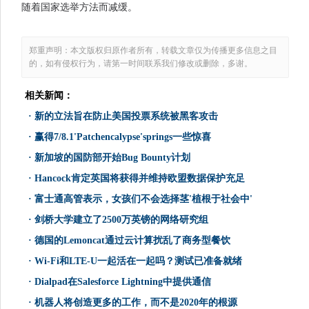
随着国家选举方法而减缓。
郑重声明：本文版权归原作者所有，转载文章仅为传播更多信息之目
的，如有侵权行为，请第一时间联系我们修改或删除，多谢。
相关新闻：
·
新的立法旨在防止美国投票系统被黑客攻击
·
赢得7/8.1'Patchencalypse'springs一些惊喜
·
新加坡的国防部开始Bug Bounty计划
·
Hancock肯定英国将获得并维持欧盟数据保护充足
·
富士通高管表示，女孩们不会选择茎'植根于社会中'
·
剑桥大学建立了2500万英镑的网络研究组
·
德国的Lemoncat通过云计算扰乱了商务型餐饮
·
Wi-Fi和LTE-U一起活在一起吗？测试已准备就绪
·
Dialpad在Salesforce Lightning中提供通信
·
机器人将创造更多的工作，而不是2020年的根源