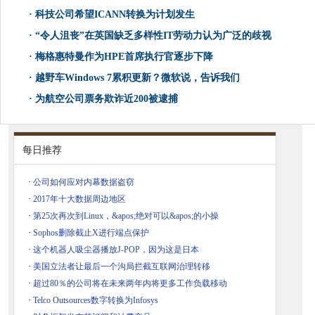
·
科技公司希望ICANN转换为计划发生
·
“令人沮丧”在英国缺乏多样性IT劳动力认为广泛的歧视
·
梅格惠特曼作为HPE首席执行官逐步下降
·
越野车Windows 7累积更新？微软说，告诉我们
·
为航空公司票务欺诈近200被逮捕
每日推荐
·
公司如何应对内幕数据盗窃
·
2017年十大数据周边地区
·
第25次再次到Linux，&apos;绝对可以&apos;的小操
·
Sophos删除截止X进行端点保护
·
这个机器人吸尘器播放J-POP，因为这是日本
·
美国立法者让最后一个沟局拦截互联网治理转移
·
超过80％的公司将在未来两年内将更多工作负载移动
·
Telco Outsources数字转换为Infosys