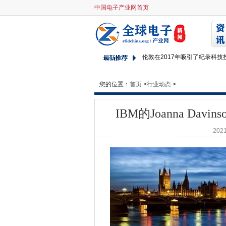
中国电子产业网首页
IBM的Joanna Davinso
这种智能光线比一个更明亮
美国和工程工资在2015年上涨
伦敦在2017年吸引了纪录科技
AWS宣布为情报社区机构宣布
由美国一个20岁男子被砍塞的
您的位置：
首页
>
行业动态
>
Facebook Spins Yarn替换NPM 
伦敦在2017年吸引了纪录科技
IBM的Joanna D
汇丰招聘来自谷歌的CIO
2021
Yoox Net-A-Porter Gr
野外的代码来感染数百万个IOT
对于新角色，它是神奇宝贝等
CA Technologies CEO说
英格兰银行希望下一个支付系
Wi-Fi与LTE可以是移动过山车
迪拜电力和水务局继续智能转