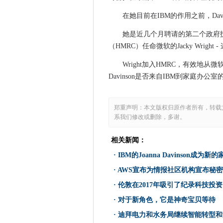
虚幻的网络旨在通过欺骗来减
在她目前在IBM的作用之前，Dav
Smartwatches很大，昂贵 - 
她是近几个月聘请的第二个政府
菲利普·哈普菲利普·利普尔（Phil
（HMRC）任命微软的Jacky Wrigh
遥控安全模式攻击击败Windows 1
Wright加入HMRC，有效地
自动船 - 是的，船 - 2017年击
Davinson是否来自IBM到家庭办公
研究人员警告，黑客可以DDOS
2017年十大网络犯罪故事
电缆和电信再次使用新的IoT网
郑重声明：本文版权归原作者所有，转载
系我们修改或删除，多谢。
北欧无现金社会前方的道路上
尽管它裁员，UCAL学者将留在
相关新闻：
andromeda mastermind
·
IBM的Joanna Davinson成
雅虎的“国家赞助”黑客的主张
·
AWS宣布为情报社区机构宣布秘
SAP在印度打开Leonardo中心
·
伦敦在2017年吸引了纪录科技投资
运输研究人员获得2PB的种族
·
对于新角色，它是神奇宝贝等待
英特尔船舶399美元的航空板
迪拜路和运输当局飞行员人工
·
迪拜电力和水务局继续智能转型和