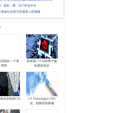
 - 是的，船 - 2017年击中水
无现金社会前方的道路上的颠簸
片
能光线比一个更
由美国一个20岁男子被
明亮
砍塞的优步
来自谷歌的CIO
CA Technologies CEO
说，创新的创新键