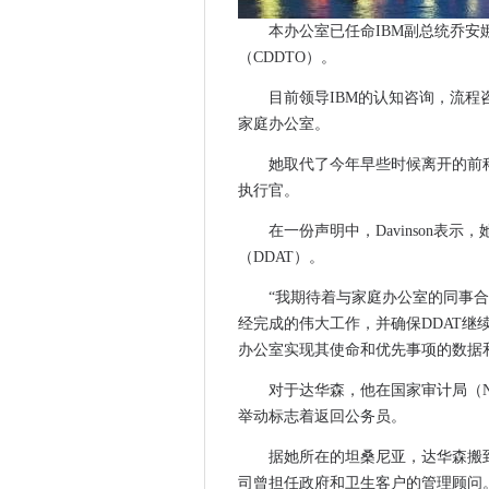
2017年十大CIO访谈
本办公室已任命IBM副总统乔安
作为自动驾驶汽车打到匹兹堡
（CDDTO）。
D-Wave将于明年发货了2,000
目前领导IBM的认知咨询，流程咨询
法院日期为邮局会计系统试验
家庭办公室。
Snapchat的眼镜 - 我们到目
优步漏洞影响了270万英国人
她取代了今年早些时候离开的前科技
执行官。
大众汽车启动了一个新的网络
消费者身份管理将使业务受益
在一份声明中，Davinson表
关键的英特尔安全补丁将慢速P
（DDAT）。
东芝的新SSD线具有岩石底层
“我期待着与家庭办公室的同事
俄罗斯黑客据称瞄准世界反兴
经完成的伟大工作，并确保DDAT
三家苏格兰医院试验国家数字
办公室实现其使命和优先事项的数据
Nvidia的新帕斯卡GPU可以
对于达华森，他在国家审计局（
A.I.和机器人可以替代美国工作的
举动标志着返回公务员。
黑客在Def Con中发现了23个
Facebook隐私课程行动前往欧
据她所在的坦桑尼亚，达华森搬到了Coo
司曾担任政府和卫生客户的管理顾问
五年将改变我们生活的五种技