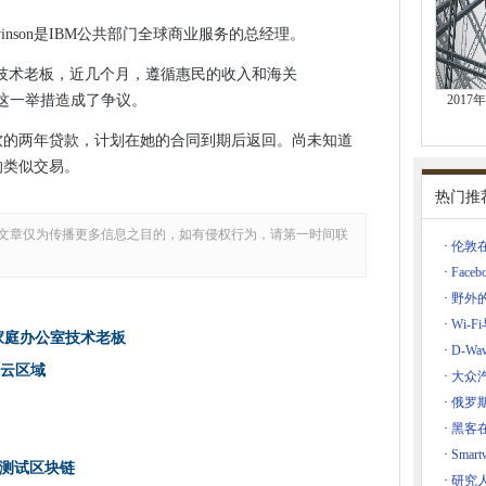
慢迅速的攻击者
inson是IBM公共部门全球商业服务的总经理。
和丑陋
技术老板，近几个月，遵循惠民的收入和海关
ip Hammond）在2017年预算中为Tech承诺超过500米
t - 这一举措造成了争议。
2017
0 Pass-The-Hash防御
从微软的两年贷款，计划在她的合同到期后返回。尚未知道
中水
室的类似交易。
 911紧急电话服务
热门推
络竞争对手
文章仅为传播更多信息之目的，如有侵权行为，请第一时间联
·
伦敦在
的颠簸
·
Faceb
HCL板上
·
野外
谢尔盖的jarets被判入狱，请监督
击
·
Wi-
为新的家庭办公室技术老板
遇到怀疑论
·
D-W
密云区域
·
大众
·
俄罗
对象存储
·
黑客在
制作无人机，也是249美元的机器人套件
·
Smar
智能衡量客户幸福
测试区块链
·
研究人