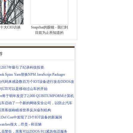
年十大CIO访谈
Snapchat的眼镜 - 我们到
目前为止所知道的
荐
2017年吸引了纪录科技投资
ook Spins Yarn替换NPM JavaScript Packager
的代码来感染数百万个IOT设备进行攻击DDOS攻
Fi与LTE可以是移动过山车的开始
ave将于明年发货了2,000 QUBITUMPORM计算机
汽车启动了一个新的网络安全公司，以防止汽车
斯黑客据称瞄准世界反兴奋剂机构
Def Con中发现了23个IOT设备的新漏洞
twatches很大，昂贵 - 和丑陋
员警告，黑客可以DDOS 911紧急电话服务