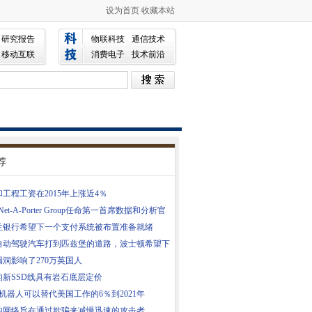
设为首页
收藏本站
研究报告
物联科技
通信技术
移动互联
消费电子
技术前沿
荐
工程工资在2015年上涨近4％
 Net-A-Porter Group任命第一首席数据和分析官
兰银行希望下一个支付系统被布置准备就绪
自动驾驶汽车打到匹兹堡的道路，波士顿希望下
漏洞影响了270万英国人
的新SSD线具有岩石底层定价
.和机器人可以替代美国工作的6％到2021年
的网络旨在通过欺骗来减慢迅速的攻击者