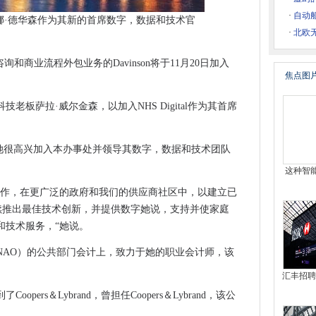
·
自动船
娜·德华森作为其新的首席数字，数据和技术官
的道路，波士顿希望下一步
·
北欧
 QUBITUMPORM计算机
和商业流程外包业务的Davinson将于11月20日加入
焦点图
前为止所知道的
老板萨拉·威尔金森，以加入NHS Digital作为其首席
安全公司，以防止汽车黑客攻击
示，她很高兴加入本办事处并领导其数字，数据和技术团队
C，服务器和Mac
这种智
定价
合作，在更广泛的政府和我们的供应商社区中，以建立已
奋剂机构
继续推出最佳技术创新，并提供数字她说，支持并使家庭
病理服务
和技术服务，“她说。
给出聪明的答案
NAO）的公共部门会计上，致力于她的职业会计师，该
6％到2021年
IOT设备的新漏洞
汇丰招聘
洲的顶级法院 - 有点
pers＆Lybrand，曾担任Coopers＆Lybrand，该公
。
术