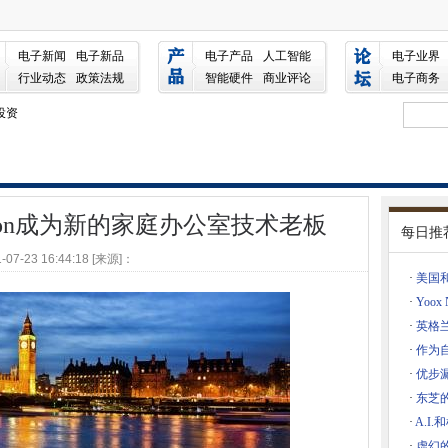
n成为新的家庭办公室技术老板
电子新闻
电子新品
电子产品
人工智能
电子业界
行业动态
政策法规
智能硬件
商业评论
电子商务
近4％
投资
秘密云区域
优步
JavaScript Packager
投资
avinson成为新的家庭办公室技术老板
每日推
-07-23 16:44:18 [来源]：
oup任命第一首席数据和分析官
·
美国和
设备进行攻击DDOS攻击
·
Yoox
待
·
英格
·
作为
，创新的创新键
·
优步
统被布置准备就绪
·
东芝
的开始
·
A.I
型和测试区块链
·
虚幻