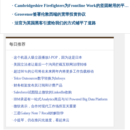
·
Cambridgeshire Firefighters为Frontline Work的坚固耐用的平板电脑
·
Grosvenor签署伦敦西端的宽带投资协议
·
法官为英国黑客引渡给我们的方式铺平了道路
每日推荐
·
这个机器人吸尘器播放J-POP，因为这是日本
·
美国立法者让最后一个沟局拦截互联网治理转移
·
超过80％的公司将在未来两年内将更多工作负载移动
·
Telco Outsources数字转换为Infosys
·
财务框架发布其订阅和计费产品
·
Salesforce试图阻止微软的LinkedIn收购
·
IBM承诺有一站式Analytics商店与AI Powered Big Data Platform
·
微软表示，合作对现代工作场所至关重要
·
三星Galaxy Note 7 Recall的解剖学
·
小提琴，仍在推闪光速度，看起来云