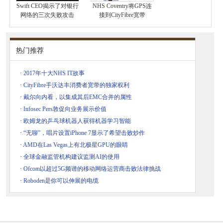
Swift CEO揭示了对银行
NHS Coventry将GPS连
网络的三次失败攻击
接到CityFibre宽带
热门推荐
·
2017年十大NHS IT故事
·
CityFibre手沃达丰消费者宽带的独家权利
·
戴尔向内看，以集成其后EMC合并的属性
·
Infosec Pers敦促向业务展示价值
·
欧姆龙的乒乓球机器人获得机器学习智能
·
“无聊”，唱片设置iPhone 7显示了希望击败炒作
·
AMD在Las Vegas上有北极星GPU的眼睛
·
全球金融监管机构建议监测AI的使用
·
Ofcom以超过5G频谱的移动网络运营商击败法律挑战
·
Roboden是你可以伸展的电缆