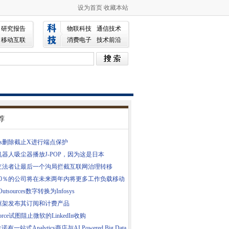
设为首页
收藏本站
研究报告
物联科技
通信技术
移动互联
消费电子
技术前沿
荐
hos删除截止X进行端点保护
机器人吸尘器播放J-POP，因为这是日本
立法者让最后一个沟局拦截互联网治理转移
80％的公司将在未来两年内将更多工作负载移动
 Outsources数字转换为Infosys
框架发布其订阅和计费产品
sforce试图阻止微软的LinkedIn收购
诺有一站式Analytics商店与AI Powered Big Data