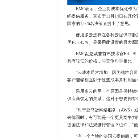
隐私团队要求Whatsapp承诺的
BMC表示，企业将成本优化作
Telco Outsources数字转换为Inf
织提供服务，宣布于11月14日在其
Infosec Pers敦促向业务展示
国家的1,026名决策者提​​出了意见。
Dialpad在Salesforce Light
使用多云选择在各种云提供商源
Swift CEO揭示了对银行网
优化（45％）是采用此设置的最大原
财务框架发布其订阅和计费产
欧姆龙的乒乓球机器人获得机
BMC副总裁兼首席技术官Eric
机器人将创造更多的工作，而不
具有较低的价格，与竞争对手相比，
NHS Coventry将GPS连接到Cit
“云成本通常增加，因为纯粹容量
Salesforce试图阻止微软的Link
客户能够相互以于这些成本并利用当
“无聊”，唱片设置iPhone 7
采用多云的另一个原因是保持敏捷
科技公司希望ICANN转换为计
供应商锁定的关系，这对于想要拥有
马来西亚的数字经济正常
IBM承诺有一站式Analytics商店与AI
“对于亚马逊网络服务（AWS）
去德国时，有可能是一个更具竞争力
AMD在Las Vegas上有北极星
德国法律和法规进行管理？也许，“
“令人沮丧”在英国缺乏多样性I
修复了什么，在Windows 1
“有一个当地的法国云提供商，