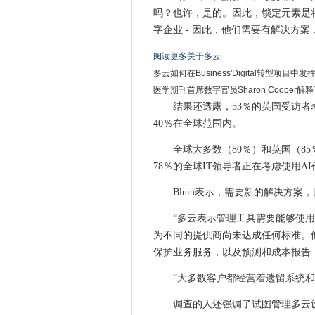
微软表示，合作对现代工作场
吗？也许，是的。因此，锁定元素是将
字企业 - 因此，他们需要有解决方
梅格惠特曼作为HPE首席执行
第一个女性Capgemini英国学
阅读更多关于多云
三星Galaxy Note 7 Recall的
多云如何在Business'Digital转
全球金融监管机构建议监测AI
医学期刊首席数字官员Sharon Cooper
结果还透露，53％的英国受访
越野车Windows 7累积更新
40％在全球范围内。
报告称，2018年可能是关键
小提琴，仍在推闪光速度，看
全球大多数（80％）和英国（8
Ofcom以超过5G频谱的移动
78％的全球IT领导者正在考虑使用A
为航空公司票务欺诈近200被逮
Blum表示，需要新的解决方案
发现狡猾的恶意软件是针对美
“多云表示管理工具需要能够使用
AWS 9月回升：EC2变化，新
为不同的提供商尚未达成任何标准。
Roboden是你可以伸展的电缆
保护业务服务，以及预测和成本报告
这个新的成像系统可以读取封
最大的欧洲芯片制造商合作伙
“大多数客户都经营着遗留系统
LinkedIn学习将Lynda.com
调查的人还强调了试图管理多云