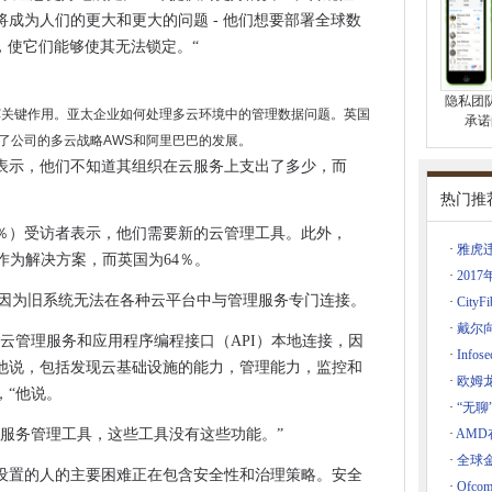
所至关重要
成为人们的更大和更大的问题 - 他们想要部署全球数
案，使它们能够使其无法锁定。“
官逐步下降
徒毕业
隐私团队要
解剖学
型项目中发挥关键作用。亚太企业如何处理多云环境中的管理数据问题。英国
承诺
的使用
解释了公司的多云战​​略AWS和阿里巴巴的发展。
者表示，他们不知道其组织在云服务上支出了多少，而
？微软说，告诉我们
基础设施袭击的一年
热门推
起来云
5％）受访者表示，他们需要新的云管理工具。此外，
·
雅虎
网络运营商击败法律挑战
I作为解决方案，而英国为64％。
·
201
捕
，因为旧系统无法在各种云平台中与管理服务专门连接。
·
Cit
国政府员工的目标
·
戴尔
云管理服务和应用程序编程接口（API）本地连接，因
法国地区等
·
Info
他说，包括发现云基础设施的能力，管理能力，监控和
·
欧姆
，“他说。
闭书籍
·
“无聊
伴进行无线充电
和服务管理工具，这些工具没有这些功能。”
·
AMD
·
全球
工作下来
设置的人的主要困难正在包含安全性和治理策略。安全
·
Ofc