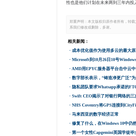
思科 - Salesforce交易意
性也是他们计划在未来两到三年内投
成本优化值作为使用多云的最
Sophos删除截止X进行端点保
郑重声明：本文版权归原作者所有，转载
雅虎违规是如何影响你的
系我们修改或删除，多谢。
富士通高管表示，女孩们不会选
Microsoft到10月26日10号Wi
相关新闻：
这个机器人吸尘器播放J-POP
·
成本优化值作为使用多云的最大原
2017年十大NHS IT故事
·
Microsoft到10月26日10号Windo
剑桥大学建立了2500万英镑的
·
AMD用EPYC服务器平台击中云
AMD用EPYC服务器平台击中
·
数字部长表示，“铸造净更广泛”
美国立法者让最后一个沟局拦
·
隐私团队要求Whatsapp承诺的FT
CityFibre手沃达丰消费者宽
·
Swift CEO揭示了对银行网络的
德国的Lemoncat通过云计算
·
NHS Coventry将GPS连接到CityF
数字部长表示，“铸造净更广泛
·
马来西亚的数字经济正常
超过80％的公司将在未来两年
戴尔向内看，以集成其后EMC
·
修复了什么，在Windows 10中
Wi-Fi和LTE-U一起活在一
·
第一个女性Capgemini英国学徒毕