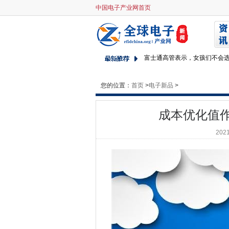
中国电子产业网首页
成本优化值作为使用多云的最
Sophos删除截止X进行端点保
雅虎违规是如何影响你的
富士通高管表示，女孩们不会选
Microsoft到10月26日10号Wi
这个机器人吸尘器播放J-POP
您的位置：
首页
>
电子新品
>
2017年十大NHS IT故事
剑桥大学建立了2500万英镑的
成本优化值
AMD用EPYC服务器平台击中
2021
美国立法者让最后一个沟局拦
CityFibre手沃达丰消费者宽
德国的Lemoncat通过云计算
数字部长表示，“铸造净更广泛
超过80％的公司将在未来两年
戴尔向内看，以集成其后EMC
Wi-Fi和LTE-U一起活在一