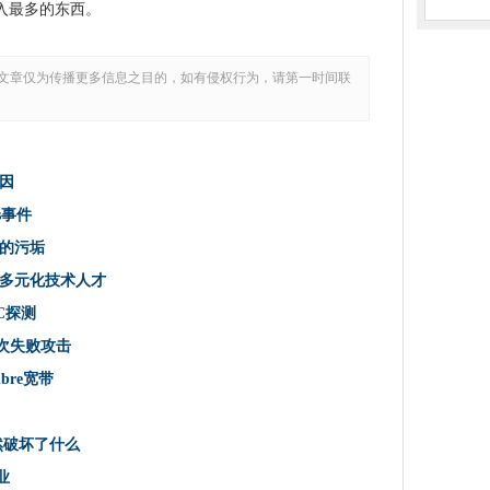
味着合作会来到你身边
入最多的东西。
大原因
护
文章仅为传播更多信息之目的，如有侵权行为，请第一时间联
择茎'植根于社会中'
ndows事件
，因为这是日本
因
ws事件
网络研究组
中的污垢
云中的污垢
为多元化技术人才
截互联网治理转移
C探测
带的独家权利
三次失败攻击
扰乱了商务型餐饮
ibre宽带
”为多元化技术人才
内将更多工作负载移动到公共云中
合并的属性
仍然破坏了什么
起吗？测试已准备就绪
业