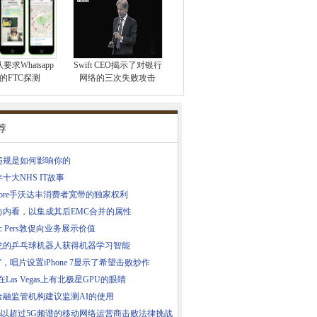
求Whatsapp
Swift CEO揭示了对银行
的FTC探测
网络的三次失败攻击
荐
违规是如何影响你的
7年十大NHS IT故事
yFibre手沃达丰消费者宽带的独家权利
向内看，以集成其后EMC合并的属性
sec Pers敦促向业务展示价值
龙的乒乓球机器人获得机器学习智能
”，唱片设置iPhone 7显示了希望击败炒作
在Las Vegas上有北极星GPU的眼睛
金融监管机构建议监测AI的使用
om以超过5G频谱的移动网络运营商击败法律挑战