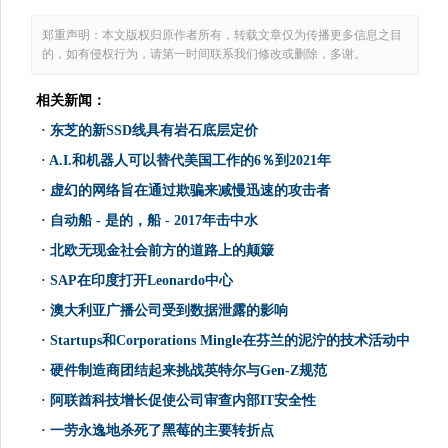
郑重声明：本文版权归原作者所有，转载文章仅为传播更多信息之目
的，如有侵权行为，请第一时间联系我们修改或删除，多谢。
相关新闻：
·
东芝的新SSD线具有岩石底层定价
·
A.I.和机器人可以替代美国工作的6％到2021年
·
虚幻的网络旨在通过欺骗来减慢迅速的攻击者
·
自动船 - 是的，船 - 2017年击中水
·
北欧无现金社会前方的道路上的颠簸
·
SAP在印度打开Leonardo中心
·
澳大利亚广播公司受到数据泄露的影响
·
Startups和Corporations Mingle在芬兰的泥泞的技术活动中
·
硬件制造商团结起来挑战英特尔与Gen-Z规范
·
阿联酋科技增长促使公司审查内部IT安全性
·
一劳永逸地杀死了黑莓的主要转折点