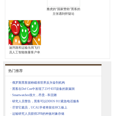
雅虎的“国家赞助”黑客的
主张遇到怀疑论
迪拜路和运输当局飞行
员人工智能衡量客户幸
热门推荐
·
俄罗斯黑客据称瞄准世界反兴奋剂机构
·
黑客在Def Con中发现了23个IOT设备的新漏洞
·
Smartwatches很大，昂贵 - 和丑陋
·
研究人员警告，黑客可以DDOS 911紧急电话服务
·
尽管它裁员，UCAL学者将留在HCL板上
·
运输研究人员获得2PB的种族对象存储