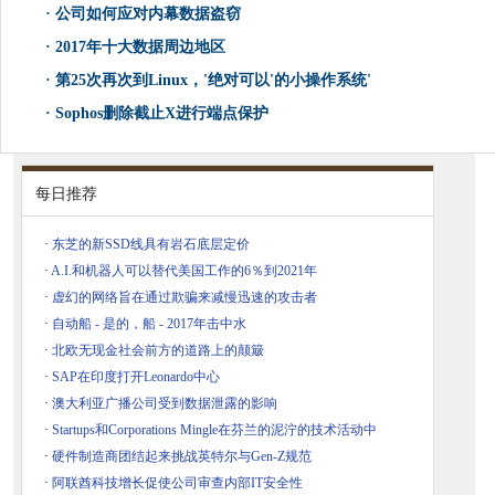
·
公司如何应对内幕数据盗窃
·
2017年十大数据周边地区
·
第25次再次到Linux，'绝对可以'的小操作系统'
·
Sophos删除截止X进行端点保护
每日推荐
·
东芝的新SSD线具有岩石底层定价
·
A.I.和机器人可以替代美国工作的6％到2021年
·
虚幻的网络旨在通过欺骗来减慢迅速的攻击者
·
自动船 - 是的，船 - 2017年击中水
·
北欧无现金社会前方的道路上的颠簸
·
SAP在印度打开Leonardo中心
·
澳大利亚广播公司受到数据泄露的影响
·
Startups和Corporations Mingle在芬兰的泥泞的技术活动中
·
硬件制造商团结起来挑战英特尔与Gen-Z规范
·
阿联酋科技增长促使公司审查内部IT安全性