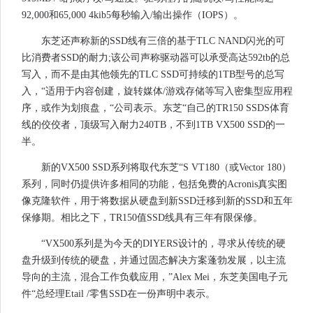
92,000和65,000 4kib5每秒输入/输出操作（IOPS）。
东芝还声称新的SSD线有三倍的基于TLC NAND闪光的可
比消费者SSD的耐力;该公司声称驱动器可以承受高达592tb的总
写入，而不是由其他领先的TLC SSD可持续的1TB型号的总写
入，“适用于内容创建，旋转媒体/游戏存储等写入密集型应用程
序，或作为划痕盘，“公司表示。东芝“自己的TR150 SSDS体育
线的佼佼者，顶级写入耐力240TB，不到1TB VX500 SSD的一
半。
新的VX500 SSD系列将取代东芝“S VT180（或Vector 180）
系列，同时仍提供许多相同的功能，包括免费的Acronis真实图
像克隆软件，用于将数据从硬盘到新SSD迁移到新的SSD和五年
保修期。相比之下，TR150值SSD线具有三年有限保修。
“VX500系列是为今天的DIYERS设计的，寻求从传统的硬
盘升级到传统的硬盘，并通过固态解决方案蓬勃发展，以主流
导向的主流，混合工作负载应用，”Alex Mei，东芝美国电子元
件“总经理Etail /零售SSD在一份声明中表示。