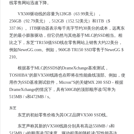
线零售网站迅速下降。
VX500驱动线的容量为128GB（63.99美元），
256GB（92.79美元），512GB（152.52美元）和1TB（$
337.06）。1TB驱动器表示每千兆字节约30美分的成本，远离东
芝的最小膨胀驱动，但它仍然与其他基于MLC的SSD相当。相
比之下，东芝“TR150值SSD线在零售网站上销售大约22美分，
例如NeweGG.com。例如，960GB TR150 SSD零售于NeweGG $
210。
根据基于MLC的SSDS的DrameXchange基准测试，
TOSHIBA“的新VX500线路也在即将在性能曲线顶部。例如，使
用作为SSD基准测试软件，Micron“S的关键MX 200 SSD - 根据
DrameXchange的情况下，具有500GB的顶部顺序读/写率为
515MB / s和472MB / s。
东芝
东芝的初始零售价格为其OCZ品牌VX500 SSD线。
东芝声称其新的VX500线路分别具有高达550MB / s和
515MB / s的顺序读/写速度。驱动程序的随机读/写性能高达