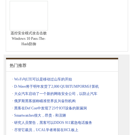
遥控安全模式攻击击败
Windows 10 Pass-The-
Hash防御
热门推荐
·
Wi-Fi与LTE可以是移动过山车的开始
·
D-Wave将于明年发货了2,000 QUBITUMPORM计算机
·
大众汽车启动了一个新的网络安全公司，以防止汽车
·
俄罗斯黑客据称瞄准世界反兴奋剂机构
·
黑客在Def Con中发现了23个IOT设备的新漏洞
·
Smartwatches很大，昂贵 - 和丑陋
·
研究人员警告，黑客可以DDOS 911紧急电话服务
·
尽管它裁员，UCAL学者将留在HCL板上