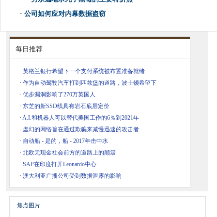
·
公司如何应对内幕数据盗窃
每日推荐
·
英格兰银行希望下一个支付系统被布置准备就绪
·
作为自动驾驶汽车打到匹兹堡的道路，波士顿希望下
·
优步漏洞影响了270万英国人
·
东芝的新SSD线具有岩石底层定价
·
A.I.和机器人可以替代美国工作的6％到2021年
·
虚幻的网络旨在通过欺骗来减慢迅速的攻击者
·
自动船 - 是的，船 - 2017年击中水
·
北欧无现金社会前方的道路上的颠簸
·
SAP在印度打开Leonardo中心
·
澳大利亚广播公司受到数据泄露的影响
焦点图片