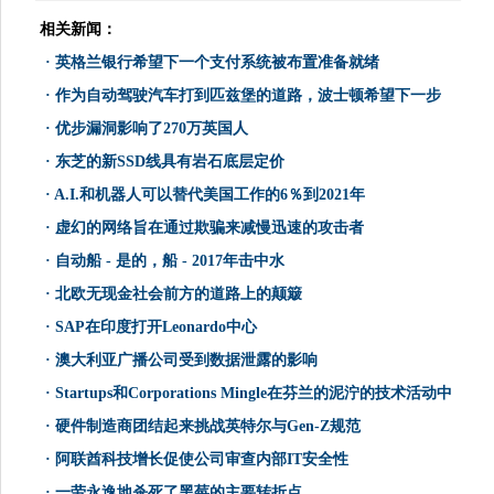
相关新闻：
·
英格兰银行希望下一个支付系统被布置准备就绪
·
作为自动驾驶汽车打到匹兹堡的道路，波士顿希望下一步
·
优步漏洞影响了270万英国人
·
东芝的新SSD线具有岩石底层定价
·
A.I.和机器人可以替代美国工作的6％到2021年
·
虚幻的网络旨在通过欺骗来减慢迅速的攻击者
·
自动船 - 是的，船 - 2017年击中水
·
北欧无现金社会前方的道路上的颠簸
·
SAP在印度打开Leonardo中心
·
澳大利亚广播公司受到数据泄露的影响
·
Startups和Corporations Mingle在芬兰的泥泞的技术活动中
·
硬件制造商团结起来挑战英特尔与Gen-Z规范
·
阿联酋科技增长促使公司审查内部IT安全性
·
一劳永逸地杀死了黑莓的主要转折点