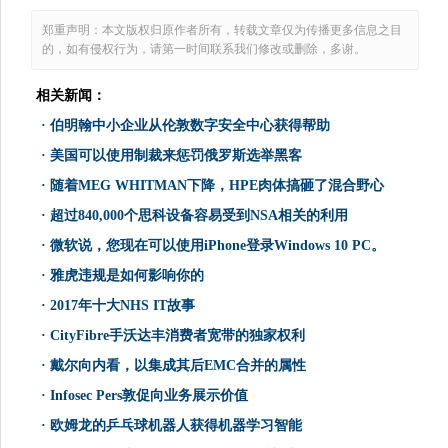
郑重声明：本文版权归原作者所有，转载文章仅为传播更多信息之目
的，如有侵权行为，请第一时间联系我们修改或删除，多谢。
相关新闻：
·
伯明翰中小企业从伦敦数字安全中心获得帮助
·
美国可以使用制裁来惩罚俄罗斯选举黑客
·
随着MEG WHITMAN下降，HPE肉体搞砸了混合野心
·
超过840,000个思科设备容易受到NSA相关的利用
·
微软说，您现在可以使用iPhone登录Windows 10 PC。
·
雅虎违规是如何影响你的
·
2017年十大NHS IT故事
·
CityFibre手沃达丰消费者宽带的独家权利
·
戴尔向内看，以集成其后EMC合并的属性
·
Infosec Pers敦促向业务展示价值
·
欧姆龙的乒乓球机器人获得机器学习智能