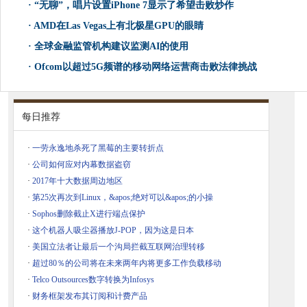
·
“无聊”，唱片设置iPhone 7显示了希望击败炒作
·
AMD在Las Vegas上有北极星GPU的眼睛
·
全球金融监管机构建议监测AI的使用
·
Ofcom以超过5G频谱的移动网络运营商击败法律挑战
每日推荐
·
一劳永逸地杀死了黑莓的主要转折点
·
公司如何应对内幕数据盗窃
·
2017年十大数据周边地区
·
第25次再次到Linux，&apos;绝对可以&apos;的小操
·
Sophos删除截止X进行端点保护
·
这个机器人吸尘器播放J-POP，因为这是日本
·
美国立法者让最后一个沟局拦截互联网治理转移
·
超过80％的公司将在未来两年内将更多工作负载移动
·
Telco Outsources数字转换为Infosys
·
财务框架发布其订阅和计费产品