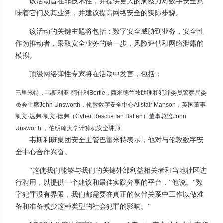
该活动旨在非技术性，并提供更大的洞察力对数字安全意
味着它们及其业务，并建议提高网络安全的实际步骤。
该活动的关键主题将包括：数字安全威胁到业务，安全性
作为推动者，采取安全业务的第一步，风险评估和网络泄露的
模拟。
顶级网络弹性专家将在活动中发言，包括：
巴里米特，韦斯利亚·阿什利Bertie，西米德兰兹助理和犯罪委员警察局委
员会主席John Unsworth，伦敦数字安全中心Alistair Manson，英国董事
凯文·达弗·凯文·德弗（Cyber​​ Rescue Ian Batten）董事总监John
Unsworth ，伯明翰大学计算机安全讲师
韦斯利班集团安全主管巴雷米特表示，他对与伦敦数字安
全中心合作兴奋。
“这使我们能够与我们的关键外部利益相关者和当地社区进
行聘用，以提供一个建议和最佳实践分享的平台，”他说。“数
字犯罪没有界限，我们都需要在真正的伙伴关系中工作以做准
备和准备减少这种类型的社会犯罪的影响。“