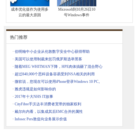
成本优化值作为使用多
Microsoft到10月26日10
云的最大原因
号Windows事件
热门推荐
·
伯明翰中小企业从伦敦数字安全中心获得帮助
·
美国可以使用制裁来惩罚俄罗斯选举黑客
·
随着MEG WHITMAN下降，HPE肉体搞砸了混合野心
·
超过840,000个思科设备容易受到NSA相关的利用
·
微软说，您现在可以使用iPhone登录Windows 10 PC。
·
雅虎违规是如何影响你的
·
2017年十大NHS IT故事
·
CityFibre手沃达丰消费者宽带的独家权利
·
戴尔向内看，以集成其后EMC合并的属性
·
Infosec Pers敦促向业务展示价值