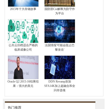
2015年十大存储故事
国防部Cio解释为防守作
为平台
公共云归档适合严格的
法国情报'可能会阻止巴
临床成像公司
黎攻击'
Oracle Q2 2015-16结果结
DDN Revamp添加
果：强大的美元
SFA14K加上超融合和全
闪存选项
热门推荐