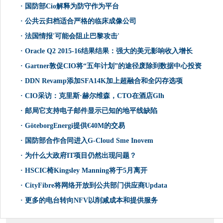
·
国防部Cio解释为防守作为平台
·
公共云归档适合严格的临床成像公司
·
法国情报'可能会阻止巴黎攻击'
·
Oracle Q2 2015-16结果结果：强大的美元影响收入增长
·
Gartner敦促CIO将“五年计划”的途径废除到数据中心投资
·
DDN Revamp添加SFA14K加上超融合和全闪存选项
·
CIO采访：克里斯·赫尔维森，CTO在酒店Glh
·
邮局它支持电子邮件显示已知的地平线缺陷
·
GöteborgEnergi提供€40M的交易
·
国防部合作合同进入G-Cloud Sme Inovem
·
为什么大政府IT项目仍然出现问题？
·
HSCIC椅Kingsley Manning将于5月离开
·
CityFibre将网络开放到公共部门供应商Updata
·
更多的电台转向NFV以削减成本和提供服务