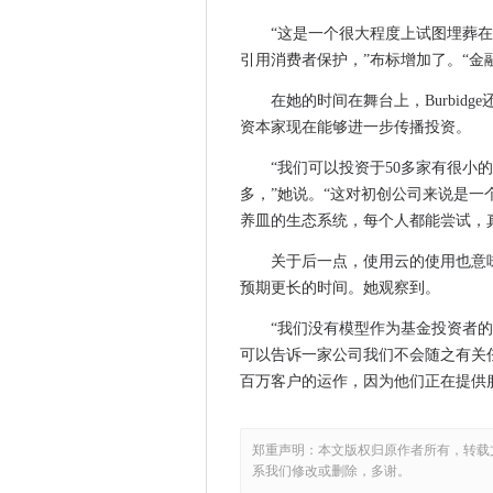
澳大利亚C-Suite高管无法认
“这是一个很大程度上试图埋葬
报告说，Volte呼叫尚未与2G或
引用消费者保护，”布标增加了。“金
政府采购首席莎莉·煤矿，旨在
在她的时间在舞台上，Burbid
随着网络犯罪的增加，IT安全
资本家现在能够进一步传播投资。
媒体和营销行业关于数字技能
“我们可以投资于50多家有很小
伦敦人领导移动银行交换机
多，”她说。“这对初创公司来说是
全国各地的五名地方当局同意
养皿的生态系统，每个人都能尝试，
新的光学接收器技术可能会削减
爱尔兰地点被DDOS袭击落下
关于后一点，使用云的使用也意
预期更长的时间。她观察到。
Techuk挑选网络威胁情报
BSI表示，大数据需求标准带
“我们没有模型作为基金投资者
卫星数据链接将迄今为止带来
可以告诉一家公司我们不会随之有关任
CIO采访：约翰群岛，比利时
百万客户的运作，因为他们正在提供服
AWS削减了学术和研究用户组
Gartner警告IT领导人关于
郑重声明：本文版权归原作者所有，转载
Gartner建议CDOS关于如何
系我们修改或删除，多谢。