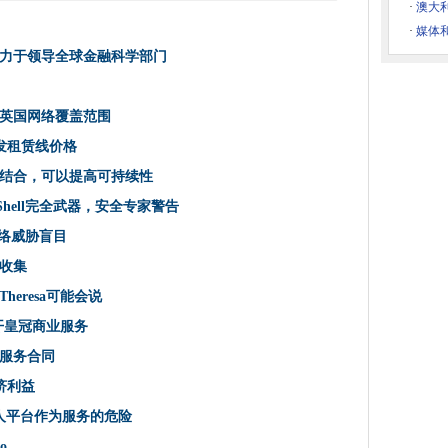
国云战略
合同
·
澳大利
国致力于领导全球金融科学部门
·
媒体
力于领导全球金融科学部门
理超过ERP和CRM
雄奖项
英国网络覆盖范围
批发租赁线价格
ind
结合，可以提高可持续性
思罗机场
erShell完全武器，安全专家警告
售放缓的放缓是什么？
网络威胁盲目
提升英国网络覆盖范围
收集
发展的生产力
eresa可能会说
误
开皇冠商业服务
PR框架招标
削减批发租赁线价格
服务合同
安全的权威
济利益
的成本
用私人平台作为服务的危险
第三爱尔兰数据中心的内部
o