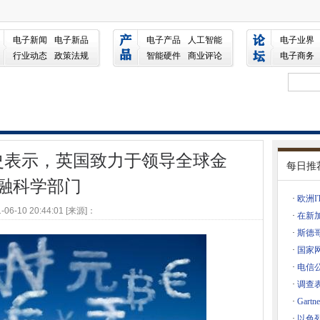
国致力于领导全球金融科学部门
理超过ERP和CRM
电子新闻
电子新品
电子产品
人工智能
电子业界
雄奖项
行业动态
政策法规
智能硬件
商业评论
电子商务
ind
思罗机场
售放缓的放缓是什么？
史表示，英国致力于领导全球金
每日推
提升英国网络覆盖范围
融科学部门
发展的生产力
·
欧洲I
误
-06-10 20:44:01 [来源]：
·
在新加
PR框架招标
·
斯德
削减批发租赁线价格
·
国家
·
电信
安全的权威
·
调查
的成本
·
Gart
第三爱尔兰数据中心的内部
·
以色列