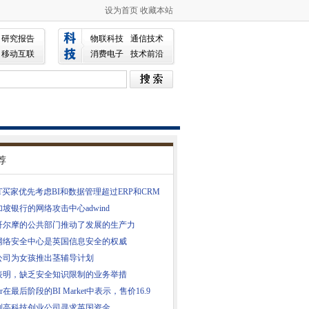
设为首页
收藏本站
研究报告
物联科技
通信技术
移动互联
消费电子
技术前沿
荐
T买家优先考虑BI和数据管理超过ERP和CRM
坡银行的网络攻击中心adwind
哥尔摩的公共部门推动了发展的生产力
网络安全中心是英国信息安全的权威
公司为女孩推出茎辅导计划
表明，缺乏安全知识限制的业务举措
ner在最后阶段的BI Market中表示，售价16.9
高科技创业公司寻求英国资​​金