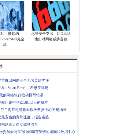
C16：微软的
尽管安全支出，CIO承认
 PowerShell完全
他们对网络威胁盲目
武
荐
严重推出网络安全无名英雄奖项
访：Stuart Birrell，希思罗机场
美元的网络银行抢劫拼写错误
主权问题推动欧洲CIO云的成本
 - 芬兰海底电缆推向欧洲数据中心市场增长
登最吝啬的宽带速度，报告索赔
越来越靠近自动驾驶汽车
mley委员会与BT签署900万英镑的桌面和数据中心