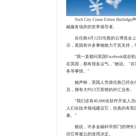
将边缘数据中心与商业物业构
电信公司为女孩推出茎辅导计
德国 - 芬兰海底电缆推向欧洲
Tech City Count Eilee
融服务场所的世界领导者。
执行面试：微软的国家云头在
RSAC16：微软的Windows 
在伦敦4月12日伦敦的云博览会上
调查表明，缺乏安全知识限制
示，英国有许多事物致力于其支持，
莫尔登最吝啬的宽带速度，报
“我一直都问英国Facebook
律师事务所将大型球员扼杀，
在英国，都有很多运气，”她说。 “
尽管安全支出，CIO承认他们
务等事情。”
我们越来越靠近自动驾驶汽车
她声称，英国人凭借伦敦已经在伦
苏格兰边界与CGI签署了920
员，拥有大约13万英镑的外汇业务。
网络专家说，监视不需要批量
“我们还有40,000名软件开发
Gartner在最后阶段的BI Ma
人们在技术领域建议它，你真的有英
Bromley委员会与BT签署9
暴。”
三名主席承诺在O2合并后的五
警方在过时的IT系统上花费太多，
她说，许多金融科学部门的增长
以色列高科技创业公司寻求英国资
但它将被云的使用决定。