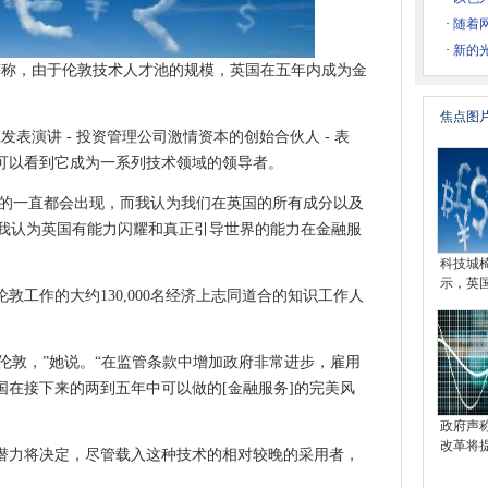
建相结合，可以提高可持续性
·
随着
划
·
新的
数据中心市场增长
n Burbidge声称，由于伦敦技术人才​​池的规模，英国在五年内成为金
隐私权方面
焦点图
PowerShell完全武器，安全专家警告
发表演讲 - 投资管理公司激情资本的创始合伙人 - 表
的业务举措
可以看到它成为一系列技术领域的领导者。
告索赔
或谷歌的一直都会出现，而我认为我们在英国的所有成分以及
用于大型融合
在我认为英国有能力闪耀和真正引导世界的能力在金融服
对网络威胁盲目
科技城
示，英
敦工作的大约130,000名经济上志同道合的知识工作人
0万英镑的数字服务合同
数据收集
人员伦敦，”她说。“在监管条款中增加政府非常进步，雇用
rket中表示，售价16.9亿美元的市场向业务转移
国在接下来的两到五年中可以做的[金融服务]的完美风
00万英镑的桌面和数据中心合同
年价格冻结
政府声
改革将
Theresa可能会说
潜力将决定，尽管载入这种技术的相对较晚的采用者，
​​金