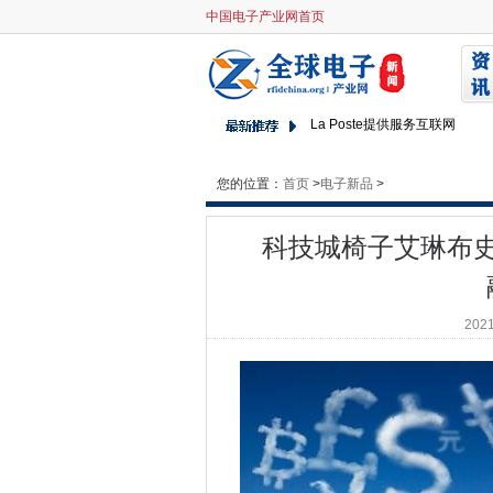
中国电子产业网首页
科技城椅子艾琳布史表示，英
欧洲IT买家优先考虑BI和数据管
安全严重推出网络安全无名英
La Poste提供服务互联网
政府接受数据伦理委员会提案
在新加坡银行的网络攻击中心adw
您的位置：
首页
>
电子新品
>
CIO采访：Stuart Birrell，希
通过G-Cloud将公共部门销
科技城椅子艾琳布
政府声称电子通信守则改革将
斯德哥尔摩的公共部门推动了
1亿美元的网络银行抢劫拼写错
2021
NHS伦敦采购合作伙伴关系为E
奥德姆力量BT OpenReach
国家网络安全中心是英国信息
数据主权问题推动欧洲CIO云
作为对扑发的需求增长，建立