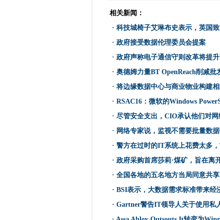
Oracle用泥泞的扩张捏掉了英
相关新闻：
科技城椅子艾琳布史表示，英
·
科技城椅子艾琳布史表示，英国致
欧洲IT买家优先考虑BI和数据管
安全严重推出网络安全无名英
·
政府接受数据伦理委员会提案
La Poste提供服务互联网
·
政府声称电子通信守则改革将提升
政府接受数据伦理委员会提案
·
奥德姆力量BT OpenReach削减
在新加坡银行的网络攻击中心adw
·
将边缘数据中心与商业物业构建相
CIO采访：Stuart Birrell，希
·
RSAC16：微软的Windows Pow
通过G-Cloud将公共部门销
·
尽管安全支出，CIO承认他们对
政府声称电子通信守则改革将
·
网络专家说，监视不需要批量数据
斯德哥尔摩的公共部门推动了
·
警方在过时的IT系统上花费太多，Th
1亿美元的网络银行抢劫拼写错
·
政府采购首席莎莉·煤矿，旨在离
NHS伦敦采购合作伙伴关系为E
奥德姆力量BT OpenReach
·
全国各地的五名地方当局同意共享
国家网络安全中心是英国信息
·
BSI表示，大数据需求标准带来经
数据主权问题推动欧洲CIO云
·
Gartner警告IT领导人关于使
作为对扑发的需求增长，建立
·
Assa Abloy Outsouts It转变为Wipr