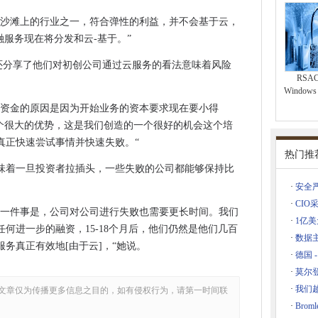
真对待安全
在沙滩上的行业之一，符合弹性的利益，并不会基于云，
3G可靠
融服务现在将分发和云-基于。”
离开皇冠商业服务
ge还分享了他们对初创公司通过云服务的看法意味着风险
薪水增加
RSA
的景观
Windows
的资金的原因是因为开始业务的资本要求现在要小得
一个很大的优势，这是我们创造的一个很好的机会这个培
共享服务合同
真正快速尝试事情并快速失败。“
FTTP的成本
热门推
味着一旦投资者拉插头，一些失败的公司都能够保持比
·
安全
·
CIO采
来经济利益
的一件事是，公司对公司进行失败也需要更长时间。我们
·
1亿
欧洲空中交通管理
何进一步的融资，15-18个月后，他们仍然是他们几百
·
数据
务真正有效地[由于云]，“她说。
·
德国
的云数据传输费用
·
莫尔
使用私人平台作为服务的危险
·
我们
文章仅为传播更多信息之目的，如有侵权行为，请第一时间联
克服它的抵抗力
·
Bro