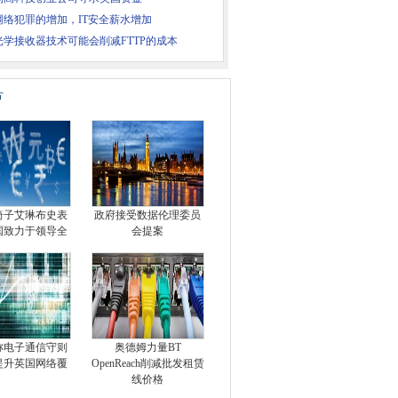
网络犯罪的增加，IT安全薪水增加
光学接收器技术可能会削减FTTP的成本
片
椅子艾琳布史表
政府接受数据伦理委员
国致力于领导全
会提案
称电子通信守则
奥德姆力量BT
提升英国网络覆
OpenReach削减批发租赁
线价格