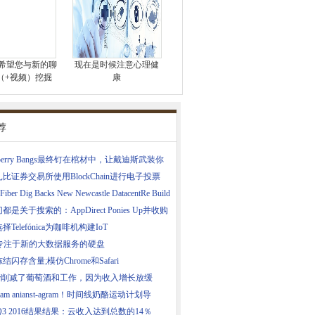
ook希望您与新的聊
现在是时候注意心理健
（+视频）挖掘
康
荐
ckberry Bangs最终钉在棺材中，让戴迪斯武装你
比证券交易所使用BlockChain进行电子投票
Fiber Dig Backs New Newcastle DatacentRe Build
都是关于搜索的：AppDirect Ponies Up并收购
O
择Telefónica为咖啡机构建IoT
S专注于新的大数据服务的硬盘
结闪存含量;模仿Chrome和Safari
tter削减了葡萄酒和工作，因为收入增长放缓
agram anianst-agram！时间线奶酪运动计划导
 Q3 2016结果结果：云收入达到总数的14％