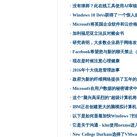
展会调查为英国5G网络奠定基
·
没有律师？此在线工具使用AI审
没有律师？此在线工具使用AI
·
Windows 10 Devs获得了一个
澳大利亚澳大利亚澳大利亚在20
·
Microsoft将英国企业软件和云
Blackberry Bangs最终
·
加利福尼亚立法反对赎金书
阿布扎比证券交易所使用Block
·
研究表明，大多数企业易于网络攻
Windows 10 Devs获得了
JacquelineDoRajas说，
·
Facebook希望您与新的聊天禁止
阿布扎比证券交易所使用Block
·
现在是时候注意心理健康
FINTECH专家说，青少年应
·
2016年十大信息管理故事
Microsoft将英国企业软件和
·
政府为新的纤维网络提供了五年的
保险经纪人烟雾作为SSP全球
·
Microsoft在用户数据的秘密请
Metro Fiber Dig Backs New Ne
·
这个“脑兴高采烈的”超级计算机
在麻省理工学院，一瞥我们的
·
IBM正在创建更大的脑模拟计算机
加利福尼亚立法反对赎金书
·
以下是如何显着加快Windows 7
阻止Windows 10强制更新
·
它是关于沟通 - klm使用nexmo
这一切都是关于搜索的：AppDirec
新的赎金软件滥用Windows Power
·
New College Durham选择了VMwa