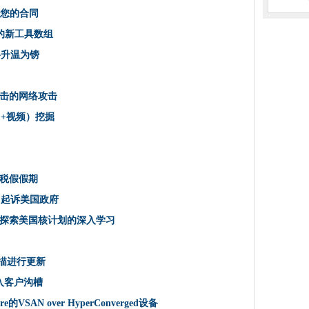
础
核您的合同
审核您的合同
惊人的新工具数组
17年达到850亿美元
价格升温为镑
钉在棺材中，让戴迪斯武装你
Chain进行电子投票
击的网络攻击
一个惊人的新工具数组
每个人都是一个榜样
（+视频）挖掘
Chain进行电子投票
该专注于数据和网络职业生涯
云价格升温为镑
税假假期
遭受新的云中断
求中起诉美国政府
wcastle DatacentRe Build
将探索美国核计划的深入学习
技术未来
扫描进行更新
而不破坏您的机器，第2部分
进入客户沟槽
t Ponies Up并收购XENDO
Shell，Word Document宏
re的VSAN over HyperConverged设备