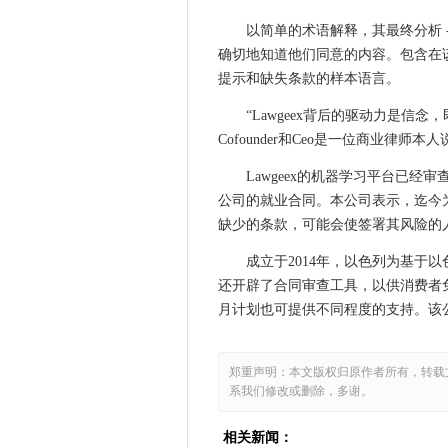
EUROPOL主持人模拟零售业
以简单的术语解释，其最终分析 -
instagram anianst-a
确切地知道他们同意的内容。包含在
'你的脸是大数据：'这个摄影
提示和缺失条款的样本语言。
Microsoft在用户数据的秘密
“Lawgeex背后的驱动力是信
数字技术帮助环境署提供早期
Cofounder和Ceo是一位商业律师本人
SAP Q3 2016结果结果：云
Lawgeex的机器学习平台已经审查了
微软收到了500多个请求来取
公司的就业合同。本公司表示，迄今
这个“脑兴高采烈的”超级计算
缺少的条款，可能会使签署其风险的
红十字数据泄露显示安全仍然
成立于2014年，以色列为基于以色
HP希望将Mac转为44核心的Win
还开辟了合同审查工具，以供消费者免费
三星赢得了与苹果专利斗争的
月计划也可提供不同程度的支持。该公司表示
IBM正在创建更大的脑模拟计算
IOT技术从规划阶段执行
郑重声明：本文版权归原作者所有，转载
科技泰坦对小姐的反LGBT立法升
系我们修改或删除，多谢。
数字现实局面落实宽松股份抓
以下是如何显着加快Windows
相关新闻：