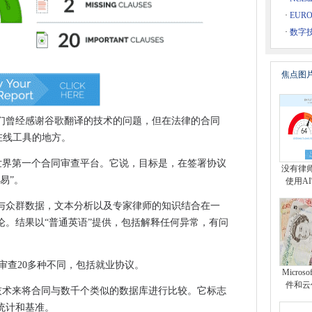
络攻击的网络攻击
·
EUR
，4G宽带
·
数字
建IoT
起诉联邦政府
焦点图
禁止（+视频）挖掘
um和Celeron Chips即将推出
硬盘
们曾经感谢谷歌翻译的技术的问题，但在法律的合同
的在线工具的地方。
毛刺，检查远离拉合尔爆炸的人
能的世界第一个合同审查平台。它说，目标是，在签署协议
没有律
sis中销售大多数股份
易”。
使用A
Safari
与众群数据，文本分析以及专家律师的知识结合在一
络防守的关键
论。结果以“普通英语”提供，包括解释任何异常，有问
问Unity文件同步和共享
目前审查20多种不同，包括就业协议。
，因为收入增长放缓
Micro
件和云
流在云上
系列技术来将合同与数千个类似的数据库进行比较。它标志
统计和基准。
年的税假假期