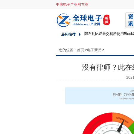
中国电子产业网首页
没有律师？此在线工具使用AI
澳大利亚澳大利亚澳大利亚在20
Blackberry Bangs最终
阿布扎比证券交易所使用Block
Windows 10 Devs获得了
JacquelineDoRajas说，
您的位置：
首页
>
电子新品
>
阿布扎比证券交易所使用Block
FINTECH专家说，青少年应
没有律师？此在
Microsoft将英国企业软件和
2021
保险经纪人烟雾作为SSP全球
Metro Fiber Dig Backs New Ne
在麻省理工学院，一瞥我们的
加利福尼亚立法反对赎金书
阻止Windows 10强制更新
这一切都是关于搜索的：AppDirec
新的赎金软件滥用Windows Power