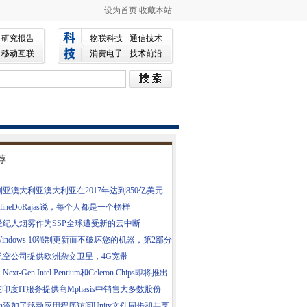
设为首页
收藏本站
研究报告
物联科技
通信技术
移动互联
消费电子
技术前沿
荐
亚澳大利亚澳大利亚在2017年达到850亿美元
uelineDoRajas说，每个人都是一个榜样
经纪人烟雾作为SSP全球遭受新的云中断
indows 10强制更新而不破坏您的机器，第2部分
航空公司提供欧洲杂交卫星，4G宽带
ext-Gen Intel Pentium和Celeron Chips即将推出
在印度IT服务提供商Mphasis中销售大多数股份
san添加了移动应用程序访问Unity文件同步和共享