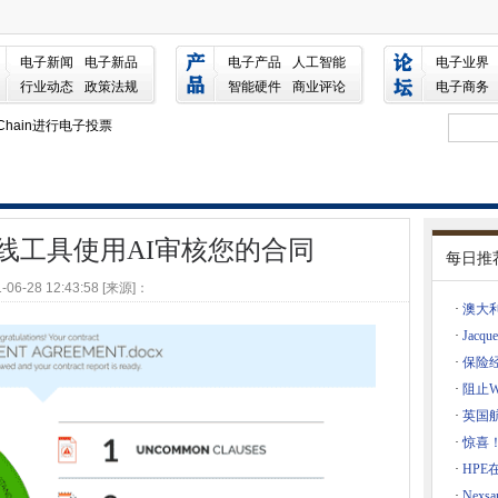
审核您的合同
17年达到850亿美元
电子新闻
电子新品
电子产品
人工智能
电子业界
行业动态
政策法规
智能硬件
商业评论
电子商务
钉在棺材中，让戴迪斯武装你
Chain进行电子投票
一个惊人的新工具数组
每个人都是一个榜样
Chain进行电子投票
该专注于数据和网络职业生涯
线工具使用AI审核您的合同
每日推
云价格升温为镑
-06-28 12:43:58 [来源]：
遭受新的云中断
·
澳大利
wcastle DatacentRe Build
·
Jacq
技术未来
·
保险
·
阻止W
·
英国
而不破坏您的机器，第2部分
·
惊喜！N
t Ponies Up并收购XENDO
·
HPE
Shell，Word Document宏
·
Nex