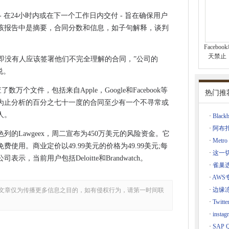
网络攻击
 在24小时内或在下一个工作日内交付 - 旨在确保用户
gram！时间线奶酪运动计划导致恐慌和FUD
该报告中是摘要，合同分数和信息，如子句解释，谈判
师实验的标题说明了这一切
Faceb
请求中起诉美国政府
天禁止
念，即没有人应该签署他们不完全理解的合同，”公司的
的洪水警告
说。
收入达到总数的14％
数万个文件，包括来自Apple，Google和Facebook等
热门推
消复仇色情
为止分析的百分之七十一度的合同至少有一个不寻常或
机将探索美国核计划的深入学习
人。
·
Bla
不是优先事项
·
阿布扎
列的Lawgeex，周二宣布为450万美元的风险资金。它
dows PC
·
Metro 
使用。商业定价以49.99美元的价格为49.99美元;每
最高法院案例
·
这一切
，当前用户包括Deloitte和Brandwatch。
机
XEND
·
雀巢选
·
AW
·
边缘冻
文章仅为传播更多信息之目的，如有侵权行为，请第一时间联
起。，N.C.
·
Twi
地力对全球派对市场的掌握
·
inst
 7扫描进行更新
·
SAP