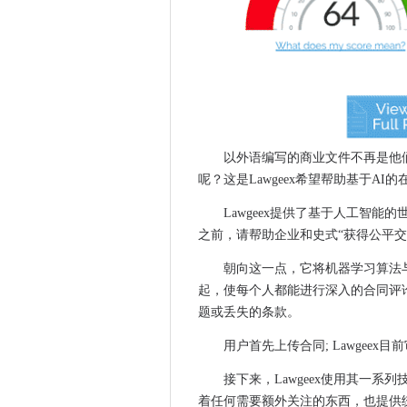
研究表明，大多数企业易于网
英国航空公司提供欧洲杂交卫星
雀巢选择Telefónica为咖啡机构
技术战争刚刚开始：微软正在
Facebook希望您与新的聊天
惊喜！Next-Gen Intel Penti
AWS专注于新的大数据服务的
以外语编写的商业文件不再是他
呢？这是Lawgeex希望帮助基于AI
Facebook安全检查开发了
现在是时候注意心理健康
Lawgeex提供了基于人工智
HPE在印度IT服务提供商Mpha
之前，请帮助企业和史式“获得公平交
边缘冻结闪存含量;模仿Chrome和
朝向这一点，它将机器学习算法
英特尔安全说，人类机器与网
起，使每个人都能进行深入的合同评
2016年十大信息管理故事
题或丢失的条款。
Nexsan添加了移动应用程序访
用户首先上传合同; Lawgeex
Twitter削减了葡萄酒和工作
英特尔重新焦于自身，其收入
接下来，Lawgeex使用其一
着任何需要额外关注的东西，也提供
政府为新的纤维网络提供了五