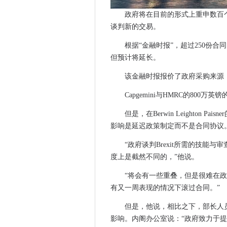
NRF对PCI的攻击是强大的理
政府将在目前的形式上重申数百个
使用Wi-Fi频道的LTE延迟延迟
谈判新的交易。
技术焦点有助于新加坡在全球
根据“金融时报”，超过250份合同
尽管BT OpenReach分裂，
但预计将延长。
IDC说，全球公共云花费25％飙
缺口是可穿戴的：有限的功能
该金融时报报价了政府采购来源，
比利时医院转向机器人接受患
Capgemini与HMRC的800万英
bduk head chris townend下台
但是，在Berwin Leighton
Oracle肉体淘汰了APAC云策略
影响是延迟政策制定而不是合同协议
波尔韦家庭签署Hyperoptic for We
Flash Player零天利用是在狂野
“政府谈判Brexit所需的技
度上是截然不同的，”他说。
报告称，Brexit不应阻碍5G开
亚马逊的仲裁攻击自己的商家
“将会有一些重叠，但是很难在
新外围设备将Windows Hello带
有又一周表现的情况下滚过合同。”
Android为硬件驱动程序和
但是，他说，相比之下，部长人员
诉讼寻求用基于归档日期的系统
影响。内阁办公室说：“政府致力于
安全平台扰乱行业，预测Palo Alto