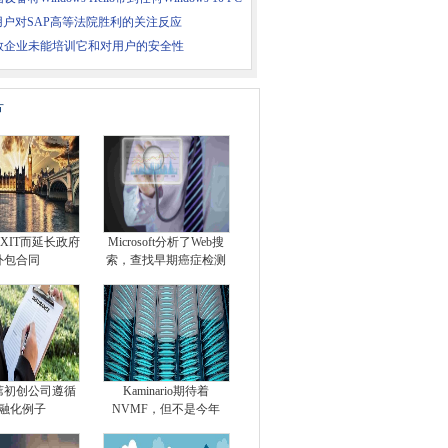
P用户对SAP高等法院胜利的关注反应
数企业未能培训它和对用户的安全性
片
EXIT而延长政府
Microsoft分析了Web搜
外包合同
索，查找早期癌症检测
苇初创公司遵循
Kaminario期待着
融化例子
NVMF，但不是今年