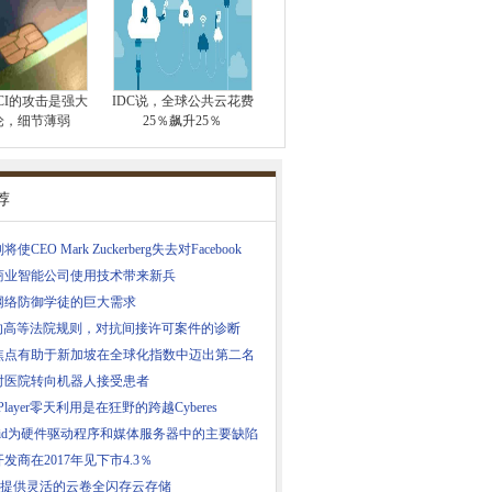
PCI的攻击是强大
IDC说，全球公共云花费
论，细节薄弱
25％飙升25％
荐
使CEO Mark Zuckerberg失去对Facebook
商业智能公司使用技术带来新兵
网络防御学徒的巨大需求
P的高等法院规则，对抗间接许可案件的诊断
焦点有助于新加坡在全球化指数中迈出第二名
时医院转向机器人接受患者
h Player零天利用是在狂野的跨越Cyber​​es
roid为硬件驱动程序和媒体服务器中的主要缺陷
发商在2017年见下市4.3％
ble提供灵活的云卷全闪存云存储