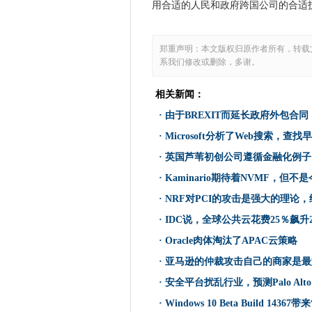
用合适的人民和政府跨国公司的合适
SAP用户对SAP高等法院胜利
初级开发商在2017年见下市4.
郑重声明：本文版权归原作者所有，转载
WWDC：您需要了解的所有内
系我们修改或删除，多谢。
Windows 10 Beta Build
大多数企业未能培训它和对用
相关新闻：
nimble提供灵活的云卷全闪存
·
由于BREXIT而延长政府外包合同
调查发现，备份缺乏储存能力
·
Microsoft分析了Web搜索，
万事达卡为看门狗恐惧的含量提供了
·
英国芦苇初创公司遵循金融化例子
2017年可能是DDOS攻击的危机年，
·
Kaminario期待着NVMF，但不
虚拟现实模拟有助于KLM工程
·
NRF对PCI的攻击是强大的理论
CIO采访：Toby Clarke，Interi
·
IDC说，全球公共云花费25％飙升
2016年英国Fintech投资
·
Oracle肉体淘汰了APAC云策略
来自Mary Meeker的互联网趋势
·
亚马逊的仲裁攻击自己的商家是最
用Paypr绘制无纸品收据的未来
批评者谴责Windows 10升级变更
·
安全平台扰乱行业，预测Palo Alto N
美国政府旨在干预爱尔兰数据
·
Windows 10 Beta Build 14