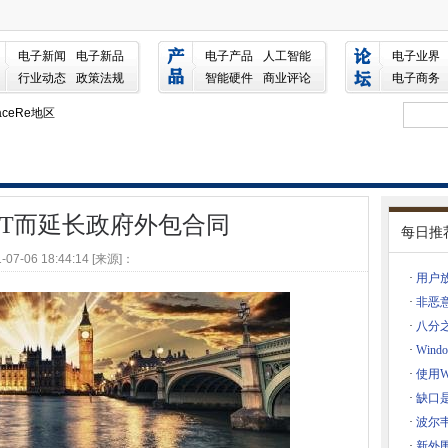
同
电子新闻
电子新品
电子产品
人工智能
电子业界
软浏览器船
行业动态
政策法规
智能硬件
商业评论
电子商务
rberg失去对Facebook的控制，如果他退出
aceRe地区
，查找早期癌症检测的线索
件更大的威胁
来新兵
求
XIT而延长政府外包合同
每日推
例子
-07-06 18:44:14 [来源]：
数据违约
·
用户
·
非恶
·
八分
授6000名学生网络技能
·
Win
不是今年
·
使用W
个是90,000美元
·
缺口
接许可案件的诊断
·
波尔韦家
弱性
Develo
·
新外围设