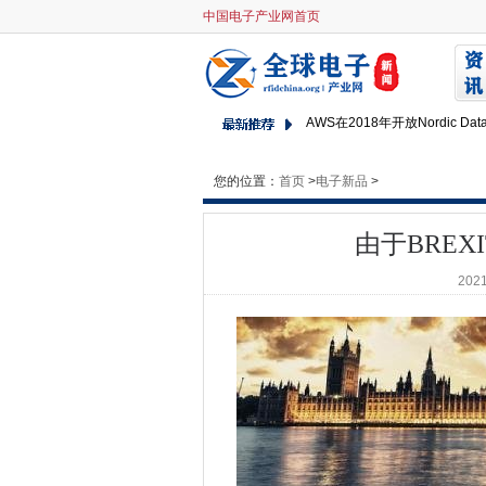
中国电子产业网首页
由于BREXIT而延长政府外包合
用户放弃在唱片剪辑下沉没微
新规则将使CEO Mark Zucke
AWS在2018年开放Nordic Dat
Microsoft分析了Web搜索
非恶意软件攻击构成比恶意软
您的位置：
首页
>
电子新品
>
扩展商业智能公司使用技术带
美国说，云计算减缓了能源需
由于BRE
英国芦苇初创公司遵循金融化
2021
八分之一的人遭受了医疗保健
政府网络防御学徒的巨大需求
DCMS宣布，网络俱乐部计划教
Kaminario期待着NVMF，但
Windows零天漏洞的成本？这一
SAP的高等法院规则，对抗间
AWS中断显示云灾难恢复的脆