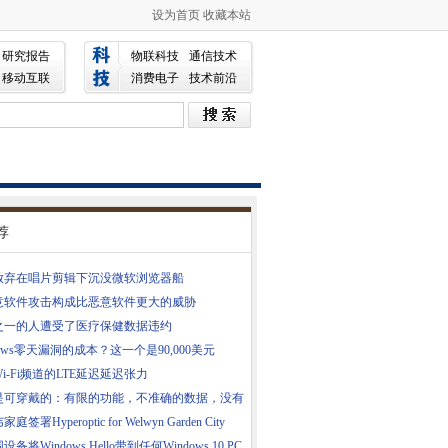
设为首页
收藏本站
研究报告
物联科技
通信技术
移动互联
消费电子
技术前沿
荐
放弃在唱片剪辑下沉没微软浏览器船
意软件攻击构成比恶意软件更大的威胁
之一的人遭受了医疗保健数据违约
dows零天漏洞的成本？这一个是90,000美元
i-Fi频道的LTE延迟延迟张力
是可穿戴的：有限的功能，不准确的数据，没有
庭签署Hyperoptic for Welwyn Garden City
pment
备将Windows Hello带到任何Windows 10 PC