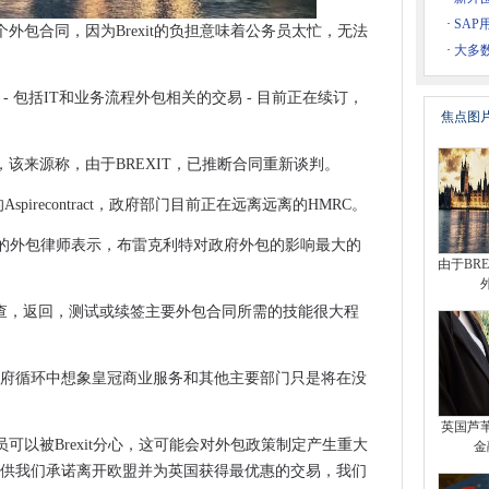
论，细节薄弱
·
SA
外包合同，因为Brexit的负担意味着公务员太忙，无法
张力
·
大多
化指数中迈出第二名
 - 包括IT和业务流程外包相关的交易 - 目前正在续订，
宽带争议将徘徊
焦点图
升25％
，不准确的数据，没有蜂窝连接
该来源称，由于BREXIT，已推断合同重新谈判。
者
镑的Aspirecontract，政府部门目前正在远离远离的HMRC。
 Paisner的外包律师表示，布雷克利特对政府外包的影响最大的
由于BR
。
lwyn Garden City Development
的跨越Cyber​​espionage组中使用的
能与审查，返回，测试或续签主要外包合同所需的技能很大程
发
是最好的系统游戏
政府循环中想象皇冠商业服务和其他主要部门只是将在没
到任何Windows 10 PC
英国芦
媒体服务器中的主要缺陷获取修补程序
可以被Brexit分心，这可能会对外包政策制定产生重大
金
替换H-1B彩票
提供我们承诺离开欧盟并为英国获得最优惠的交易，我们
 Networks