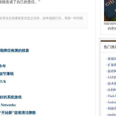
技能造成了自己的责任。”
的关注反应
3％
文章仅为传播更多信息之目的，如有侵权行为，请第一时间联
容
NRF对
 14367带来“开始新”选项清洁掷骰
的理
户的安全性
云存储
热门推
最大的痛苦
查找早期癌症检测的线索
对Vocalink采集的恐惧
·
新规则将
Warns Deloitte
·
扩展
是今年
师在紧急情况下逃脱
·
政府
，细节薄弱
m Head，Moorfields眼科医院NHS Foundation Trust
·
SA
25％
·
技术
·
比利
报告的Apple Car提示
·
Flas
好的系统游戏
·
And
为Pr Ploy
etworks
·
初级开
保护案件
367带来“开始新”选项清洁掷骰
·
nim