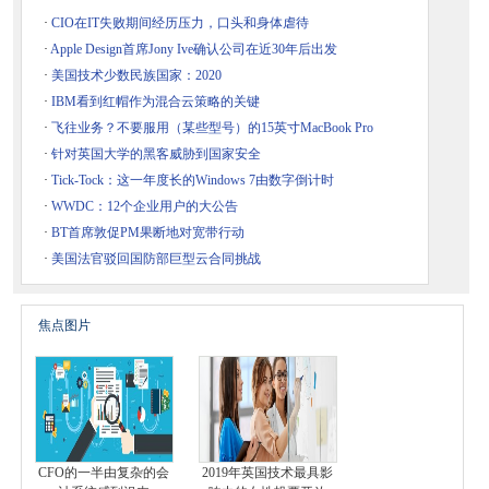
·
CIO在IT失败期间经历压力，口头和身体虐待
·
Apple Design首席Jony Ive确认公司在近30年后出发
·
美国技术少数民族国家：2020
·
IBM看到红帽作为混合云策略的关键
·
飞往业务？不要服用（某些型号）的15英寸MacBook Pro
·
针对英国大学的黑客威胁到国家安全
·
Tick-Tock：这一年度长的Windows 7由数字倒计时
·
WWDC：12个企业用户的大公告
·
BT首席敦促PM果断地对宽带行动
·
美国法官驳回国防部巨型云合同挑战
焦点图片
CFO的一半由复杂的会
2019年英国技术最具影