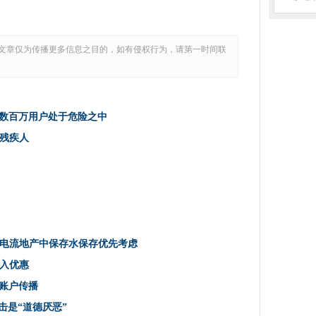
开发人员将数百万用户处于危险之中
文章仅为传播更多信息之目的，如有侵权行为，请第一时间联
支付，则安全优势面临制裁
，以27个城镇和城市资助全纤维建筑
帮助残疾人
知并寻求供应商统一通知
人员将数百万用户处于危险之中
多的算法的技能和专业知识
助残疾人
逊的边缘，以提高5G企业，工业应用
划
数据刮的世界
65％的全球拼赠收入来自25个城市
机的自动飞行路径
电流地产中保存水保存优先考虑
企业
入优惠
默塞特推出纤维宽带
签署瑞典环保运营商的多年派对协议
k账户传播
规则
击是“道德厌恶”