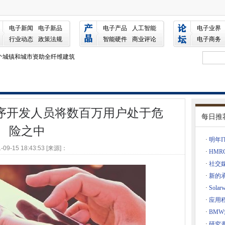
开发人员将数百万用户处于危险之中
电子新闻
电子新品
电子产品
人工智能
电子业界
支付，则安全优势面临制裁
行业动态
政策法规
智能硬件
商业评论
电子商务
，以27个城镇和城市资助全纤维建筑
帮助残疾人
知并寻求供应商统一通知
多的算法的技能和专业知识
逊的边缘，以提高5G企业，工业应用
d应用程序开发人员将数百万用户处于危
每日推
划
险之中
数据刮的世界
·
明年
65％的全球拼赠收入来自25个城市
-09-15 18:43:53 [来源]：
·
HMR
机的自动飞行路径
·
社交
企业
·
新的
默塞特推出纤维宽带
·
Sol
签署瑞典环保运营商的多年派对协议
·
应用
·
BM
规则
·
研究