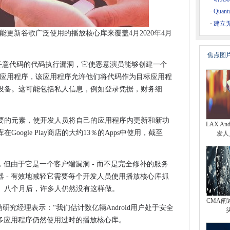
·
Qua
全的“严重风险”
·
建立
和集装箱混合云报价
过未能更新谷歌广泛使用的播放核心库来覆盖4月2020年4月
解释项目
焦点图
一个本地任意代码的代码执行漏洞，它使恶意演员能够创建一个
可以识别三个单词的呼叫者位置
对特定应用程序，该应用程序允许他们将代码作为目标应用程
受到攻击
设备。这可能包括私人信息，例如登录凭据，财务细
云解决VMware应用程序迁移
全球电流地产中保存水保存优先考虑
要的元素，使开发人员将自己的应用程序内更新和新功
LAX An
据驱动的供应链改造
ogle Play商店的大约13％的Apps中使用，截至
发人
00万英镑
计划
e修补，但由于它是一个客户端漏洞 - 而不是完全修补的服务
线接入优惠
 - 有效地减轻它需要每个开发人员使用播放核心库抓
击的外翻受到资金的财务状况
。八个月后，许多人仍然没有这样做。
回赛法法国
CMA阐
oint的移动研究经理表示：“我们估计数亿辆Android用户处于安全
告东V西5G标准战
但许多应用程序仍然使用过时的播放核心库。
ok账户传播