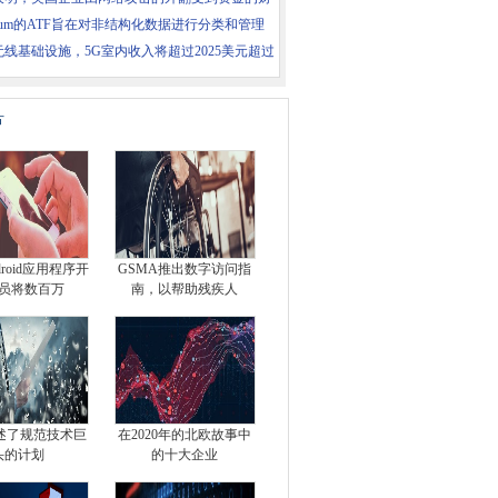
ntum的ATF旨在对非结构化数据进行分类和管理
无线基础设施，5G室内收入将超过2025美元超过
片
d​​roid应用程序开
GSMA推出数字访问指
员将数百万
南，以帮助残疾人
述了规范技术巨
在2020年的北欧故事中
头的计划
的十大企业