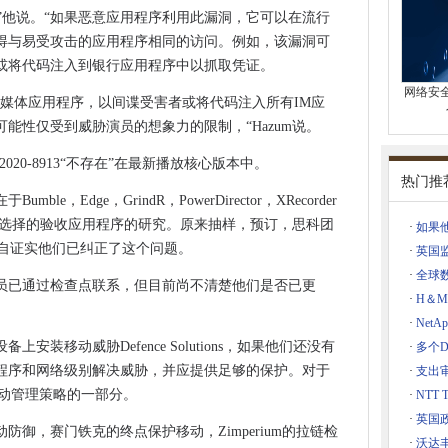
构化数据进行分类和管理
常危险，”他说。“如果恶意应用程序利用此漏洞，它可以在流行
得与易受攻击的应用程序相同的访问。例如，该漏洞可
头
或将代码注入到银行应用程序中以抓取凭证。
面临巨额罚款
网络安
攻击是“道德厌恶”
交媒体应用程序，以间谍受害者或将代码注入所有IM应
将超过2025美元超过160亿美元
能性仅受到威胁演员的想象力的限制，“Hazum说。
上构建智能企业
020-8913“不存在”在最新播放核心版本中。
热门推
e，Edge，GrindR，PowerDirector，XRecorder
，随机选择的验收应用程序的研究。原来抽样，预订，思科团
·
如果
了数据滥用的指控
程序，自证实他们已纠正了这个问题。
·
英国
Rignet收购
·
全球
创新
员已通过检查点联系，但目前尚不清楚他们是否已更
·
H＆
的
·
Net
了5G私人网络
装移动威胁Defence Solutions，如果他们还没有
·
多个D
络
程序和网络级别解决威胁，并应提供足够的保护。对于
·
支出审
妇女
移动管理策略的一部分。
·
NTT
tal ID标准
·
英国
御，赛门铁克的终点保护移动，Zimperium的拉链检
·
沃达丰
特斯塔德是高调的受害者