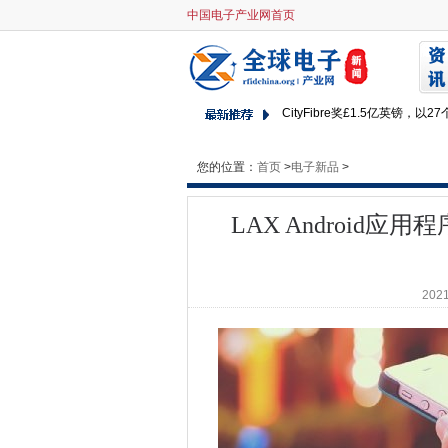
中国电子产业网首页
LAX And​​roid应用程序
明年IT战略的三种选择
如果他们帮助赎金软件受害者
CityFibre奖£1.5亿英镑
GSMA推出数字访问指南，以
HMRC Shuns Gov.uk通
您的位置：
首页
>
电子新品
>
英国监管机构缺乏应对越来越
Comms Giants流到亚马
LAX And​​roi
CMA阐述了规范技术巨头的计
社交媒体数据泄漏突出了Myky
全球数据中心集线器分析揭示了
2021
沃达丰，爱立信试用连接无人
在2020年的北欧故事中的十大
新的承包商指定跨越德文和萨
H＆M集团在可持续发展推动下
亚马逊负责违反欧盟反托拉斯