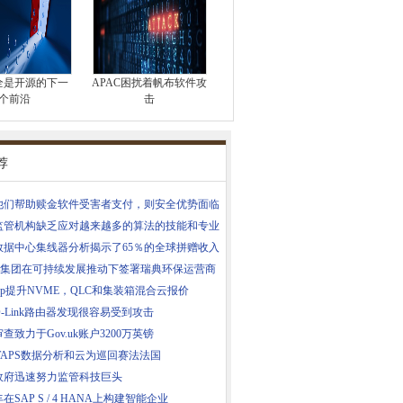
全是开源的下一
APAC困扰着帆布软件攻
个前沿
击
荐
他们帮助赎金软件受害者支付，则安全优势面临
监管机构缺乏应对越来越多的算法的技能和专业
数据中心集线器分析揭示了65％的全球拼赠收入
M集团在可持续发展推动下签署瑞典环保运营商
App提升NVME，QLC和集装箱混合云报价
-Link路由器发现很容易受到攻击
查致力于Gov.uk账户3200万英镑
 TAPS数据分析和云为巡回赛法法国
政府迅速努力监管科技巨头
在SAP S / 4 HANA上构建智能企业