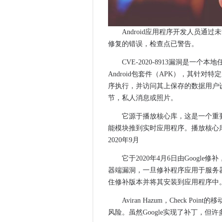
网络安全是开源的下一个前沿
Solarwinds网络攻击是全球安
NetApp提升NVME，QLC
Android应用程序开发人员通
瓦拉与英国政府合作拉丁美洲
修复的错误，检查点已警告。
APAC困扰着帆布软件攻击
CVE-2020-8913漏洞是
应用程序集成意味着紧急服务
Android包套件（APK），其针
多个D-Link路由器发现很容易
序执行，并访问其上保存的数据用户
DeutscheBӧrse用Google
节，私人消息或照片。
在可持续发展推动下，筛选在
它源于播放核心库，这是一个重
BMW集团与AWS一起开始数
能模块推到实时应用程序。播放核心库在Go
支出审查致力于Gov.uk账户32
2020年9月
政府列出了安全审查IT平台的
它于2020年4月6日由Googl
剑桥宽带网络增强了固定的无
器端漏洞，一旦修补程序应用于服务器
研究表明，英国企业由网络攻
住修补版本并将其安装到应用程序中
NTT TAPS数据分析和云为巡
Aviran Hazum，Check P
英国Comms工作队长负责人警
风险。虽然Google实现了补丁，
骗局移动应用程序通过流氓Tikt