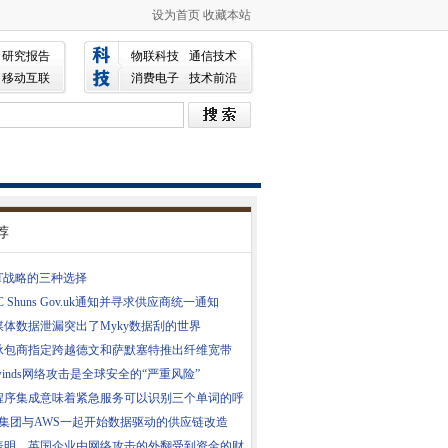
设为首页
收藏本站
研究报告
物联科技
通信技术
移动互联
消费电子
技术前沿
荐
IT战略的三种选择
C Shuns Gov.uk通知并寻求供应商统一通知
媒体数据泄漏突出了Myky数据刮的世界
承包商指定跨越德文和萨默塞特推出纤维宽带
arwinds网络攻击是全球安全的“严重风险”
程序集成意味着紧急服务可以识别三个单词的呼
W集团与AWS一起开始数据驱动的供应链改造
表明，英国企业由网络攻击的外翻受到资金的财