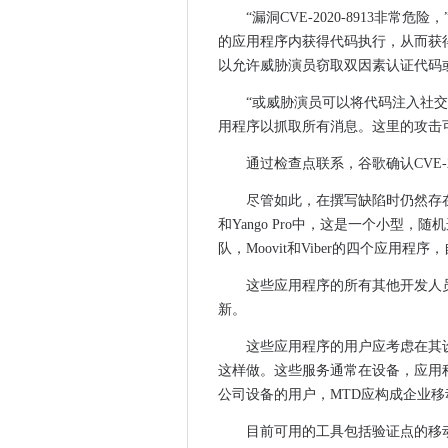
Quantum的ATF旨在对非结
“漏洞CVE-2020-8913非
的应用程序内获得代码执行，从而获
英国政府迅速努力监管科技巨
以允许威胁演员窃取双因素认证代码
电信科技在新的安全法下可能
Mayor说，哈克尼委员会的网络
“或威胁演员可以将代码注入社
建立无线基础设施，5G室内收入
用程序以抓取所有消息。这里的攻击可
沃达丰在SAP S / 4 HANA
通过检查点联系，谷歌确认CVE-2
GiffGaff可以推动运营转型
尽管如此，在撰写缺陷时仍然存在于Bumbl
英国政府在海上自治方面进入
和Yango Pro中，这是一个小型
Tiktok的GDPR合规性探讨
队，Moovit和Viber的四个应用
ViaSAT宣布售价22200万美元的
英国政府旨在优先考虑未来的
这些应用程序的所有其他开发人
新。
IoT如何在农村社区中保持水流
诺基亚在五个德国研究中心部署
这些应用程序的用户应考虑在其设备上安
爱立信在泰国电源DTAC 5G网
这样做。这些服务通常在设备，应用
计算机每周2020名科技崛起的
公司设备的用户，MTD应构成企业
HM Land Registry Raids Digi
目前可用的工具包括验证点的移动防
赎金软件的一周：富士康和兰