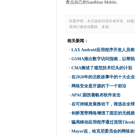
查点自己的Sandblast Mobile。
LAX And​​roid应用程序
明年IT战略的三种选择
郑重声明：本文版权归原作者所有，转载
如果他们帮助赎金软件受害者
系我们修改或删除，多谢。
CityFibre奖£1.5亿英镑
GSMA推出数字访问指南，以
相关新闻：
HMRC Shuns Gov.uk通
·
LAX And​​roid应用程序开发
英国监管机构缺乏应对越来越
·
GSMA推出数字访问指南，以帮
Comms Giants流到亚马
·
CMA阐述了规范技术巨头的计划
CMA阐述了规范技术巨头的计
·
在2020年的北欧故事中的十大企业
社交媒体数据泄漏突出了Myky
·
网络安全是开源的下一个前沿
全球数据中心集线器分析揭示了
·
APAC困扰着帆布软件攻击
沃达丰，爱立信试用连接无人
·
在可持续发展推动下，筛选在全球
在2020年的北欧故事中的十大
·
剑桥宽带网络增强了固定的无线接
新的承包商指定跨越德文和萨
H＆M集团在可持续发展推动下
·
骗局移动应用程序通过流氓Tikto
亚马逊负责违反欧盟反托拉斯
·
Mayor说，哈克尼委员会的网络攻