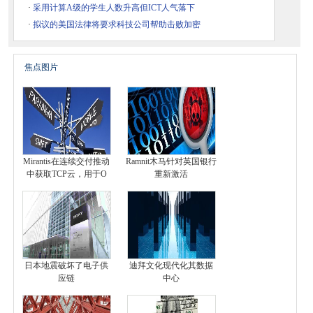
·
采用计算A级的学生人数升高但ICT人气落下
·
拟议的美国法律将要求科技公司帮助击败加密
焦点图片
Mirantis在连续交付推动
Ramnit木马针对英国银行
中获取TCP云，用于O
重新激活
日本地震破坏了电子供
迪拜文化现代化其数据
应链
中心