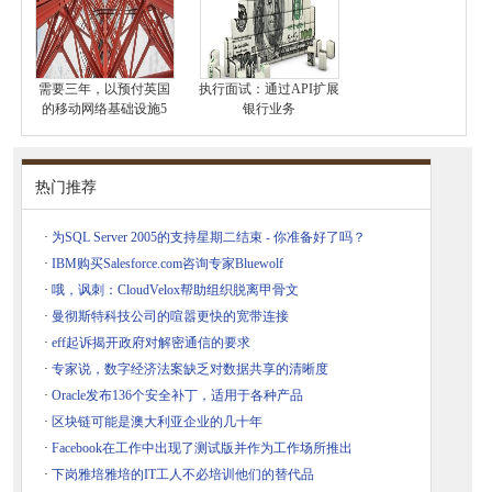
需要三年，以预付英国
执行面试：通过API扩展
的移动网络基础设施5
银行业务
热门推荐
·
为SQL Server 2005的支持星期二结束 - 你准备好了吗？
·
IBM购买Salesforce.com咨询专家Bluewolf
·
哦，讽刺：CloudVelox帮助组织脱离甲骨文
·
曼彻斯特科技公司的喧嚣更快的宽带连接
·
eff起诉揭开政府对解密通信的要求
·
专家说，数字经济法案缺乏对数据共享的清晰度
·
Oracle发布136个安全补丁，适用于各种产品
·
区块链可能是澳大利亚企业的几十年
·
Facebook在工作中出现了测试版并作为工作场所推出
·
下岗雅培雅培的IT工人不必培训他们的替代品