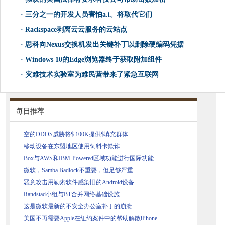
·
三分之一的开发人员害怕a.i。将取代它们
·
Rackspace剥离云云服务的云站点
·
思科向Nexus交换机发出关键补丁以删除硬编码凭据
·
Windows 10的Edge浏览器终于​​获取附加组件
·
灾难技术实验室为难民营带来了紧急互联网
每日推荐
·
空的DDOS威胁将$ 100K提供$填充群体
·
移动设备在东盟地区使用饲料卡欺诈
·
Box与AWS和IBM-Powered区域功能进行国际功能
·
微软，Samba Badlock不重要，但足够严重
·
恶意攻击用勒索软件感染旧的Android设备
·
Randstad小组与BT合并网络基础设施
·
这是微软最新的不安全办公室补丁的崩溃
·
美国不再需要Apple在纽约案件中的帮助解散iPhone