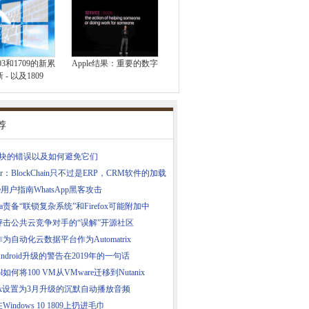
803和1709的新累
Apple结果：重要的数字
 - 以及1809
荐
区块的错误以及如何避免它们
tner：BlockChain只不过是ERP，CRM软件的加载
one用户指南WhatsApp黑客攻击
illa责备“联锁复杂系统”和Firefox可能附加中
抨击公共云竞争对手的“误解”开源社区
为自动化云数据平台作为Automatrix
ndroid升级的警告在2019年的一句话
pol如何将100 VM从VMware迁移到Nutanix
efox设置为3月升级的沉默自动播放音频
indows 10 1809上扔进毛巾