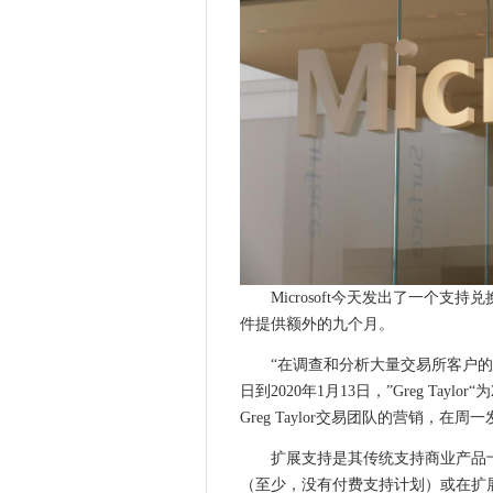
华为在解决安全问题方面没有
谷歌抨击公共云竞争对手的“误
80万购物商现在支持Apple Busin
Win101803和1709的新累计
Auto Trader UK通过Google
数据作为自动化云数据平台作为Aut
政府在教育技术战略中投资10
Apple结果：重要的数字
人们对Apple的iPhone 11
关于Android升级的警告在20
Microsoft今天发出了一个支
马来西亚获得第一个Ai Park
件提供额外的九个月。
Google Delays Hoogouts
微软意外地声明Win10，版本1
“在调查和分析大量交易所客户的部署
Lexipol如何将100 VM从VMwa
日到2020年1月13日，”Greg Tay
Greg Taylor交易团队的营销，在
GDPR有机会改进数据系统和
Microsoft为攻击提供了紧急补
扩展支持是其传统支持商业产品
自信的BT组呼吁OpenReac
（至少，没有付费支持计划）或在扩