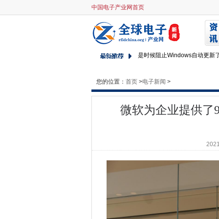
中国电子产业网首页
微软为企业提供了9个月以便脱离Exch
7个区块的错误以及如何避免它
女性更具工作自动化风险
是时候阻止Windows自动更新
CCRC观看邮局地平线试验密
Gartner：BlockChain只
您的位置：
首页
>
电子新闻
>
Spyware Targets WhatsApp
企业在苹果的“制作”活动中占用
微软为企业提供了9个月
区块链岗位仍然没有填补，而
iPhone用户指南WhatsApp黑
FootaSylum介绍了人工智
2021
天鹅在苏格兰高地的土地
伦敦推出开放数据文化地图
Mozilla责备“联锁复杂系统”和
您需要了解Apple的1亿美元
Eagle Eye旨在引导“All-In”G