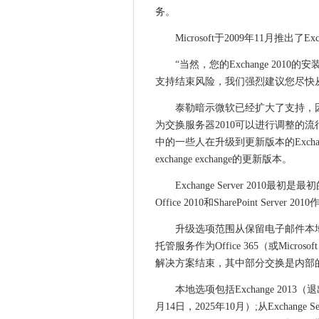
Firefox设置为3月升级的沉默
务。
新加坡推出区块链平台，以验
Microsoft于2009年11月推出了Excha
新加坡政府在公共部门审查数
“当然，您的Exchange 2010
Apple的小丝绸实验室购买推动
支持结束风险，我们强烈建议您尽快从Exc
微软在Windows 10 1809上
邮局“缺乏人性”在治疗亚浦背
泰勒暗示微软已经扩大了支持，
为交换服务器2010可以进行调整的
苹果如何在今年改善iCloud
中的一些人在升级到更新版本的Exchange S
团队如何帮助Ferguson的前线
exchange exchange的更新版本。
由于威胁增殖，公司敦促建造
Gartner：准备好在工作场所中
Exchange Server 2010
Office 2010和SharePoint Server 2
kee-berk安装Windows补丁的
使用Anthos，Google旨在
升级选项范围从保留电子邮件本地到使用E
微软努力支持分散的身份
托管服务作为Office 365（或Mic
英国推出了世界上第一个在线
解决方案结束，其中部分交换是内部的，零
三星Galaxy Fold：创新迷恋
本地选项包括Exchange 2013（退
NCSC敦促更好的在线安全实
月14日，2025年10月）;从Exchange Se
英国委员会团队提升网络安全