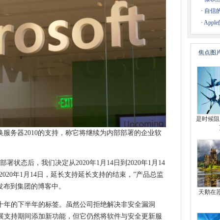
取得进展
·
自信的
解”开源社区
·
App
ess Chat
更新 - 以及1809年的味道可能是正确的
焦点图
 Cloud，Kubernetes和Istio采用削减IT资源使用
omatrix
万英镑
，电视+和卡片的看法
是时候阻止
19年的一句话
持兑换服务器2010的支持，称它将继续为内部部署的企业软
 Guite客户的迁移截止日期
809准备好了
状态后，我们决定从2020年1月14日到2020年1月14
re迁移到Nutanix
lor“为2020年1月14日，延长支持延长支持的结束，”产品总监
周一发布到集团的博客中。
流程
天鹅在
丁，即
十年的下半年的标签。虽然公司拒绝解决非安全漏洞
h以更快地构建全纤维
展支持期间添加新功能，但它仍然将软件与安全更新服