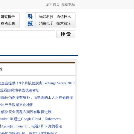
设为首页
收藏本站
研究报告
物联科技
通信技术
移动互联
消费电子
技术前沿
荐
企业提供了9个月以便脱离Exchange Server 2010
RC观看邮局地平线试验密切
链岗位仍然没有填补，而熟练的工人正在偷偷摸
推出开放数据文化地图
在解决安全问题方面没有取得进展
Trader UK通过Google Cloud，Kubernetes
Apple的iPhone 11，电视+和卡片的看法
外地声明Win10，版本1809准备好了