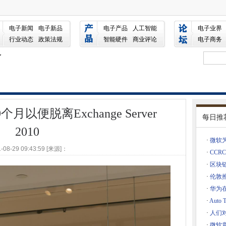
ange Server 2010
们
电子新闻
电子新品
电子产品
人工智能
电子业界
行业动态
政策法规
智能硬件
商业评论
电子商务
了
切
不过是ERP，CRM软件的加载项
用户
以便脱离Exchange Server
每日推
熟练的工人正在偷偷摸摸
2010
客攻击
·
微软为
能，以推动客户为中心
-08-29 09:43:59 [来源]：
·
CC
·
区块
·
伦敦
Firefox可能附加中断的混乱
·
华为
英特尔5G调制解调器投资
·
Auto 
·
人们对
oogle云平台迁移
·
微软意