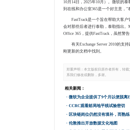
10月14日，2025年10月）。微
微软为企业提供了9个月以便脱离Exch
到在线和办公室365是一个好主意，”
7个区块的错误以及如何避免它
FastTrack是一个旨在帮助大客户
女性更具工作自动化风险
会对那些后者进行泰勒，泰勒指出。Micro
是时候阻止Windows自动更新
Office 365，提供FastTrack，虽然
CCRC观看邮局地平线试验密
有关Exchange Server 20
Gartner：BlockChain只
刚更新的文档中找到。
Spyware Targets WhatsApp
企业在苹果的“制作”活动中占用
郑重声明：本文版权归原作者所有，转载
区块链岗位仍然没有填补，而
系我们修改或删除，多谢。
iPhone用户指南WhatsApp黑
FootaSylum介绍了人工智
相关新闻：
天鹅在苏格兰高地的土地
·
微软为企业提供了9个月以便脱离Exchan
伦敦推出开放数据文化地图
·
CCRC观看邮局地平线试验密切
Mozilla责备“联锁复杂系统”和
·
区块链岗位仍然没有填补，而熟练
您需要了解Apple的1亿美元
·
伦敦推出开放数据文化地图
Eagle Eye旨在引导“All-In”G