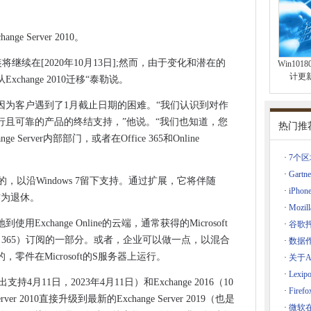
自动播放音频
证教育证书
nge Server 2010。
据安全
的安装将继续在[2020年10月13日];然而，由于变化和潜在的
Win101
AI到边缘
计更新
hange 2010迁移“泰勒说。
扔进毛巾
车时，对手说
因为客户遇到了1月截止日期的困难。“我们认识到对作
流行且可靠的产品的终结支持，”他说。“我们也知道，您
热门推
erver内部部门，或者在Office 365和Online
工人
·
7个
新的恶意软件和策略
·
Gar
的更多AI
最初是最初的，以沿Windows 7留下支持。通过扩展，它将伴随
项
·
iPh
010作为退休。
情况
·
Moz
统一开源云技术
xchange Online的云端，通常获得的Microsoft
·
谷歌
rosoft 365）订阅的一部分。或者，企业可以做一点，以混合
·
数据作
安全法规
件在Microsoft的S服务器上运行。
·
关于A
·
Lexi
出支持4月11日，2023年4月11日）和Exchange 2016（10
践
·
Fir
rver 2010直接升级到最新的Exchange Server 2019（也是
·
微软在W