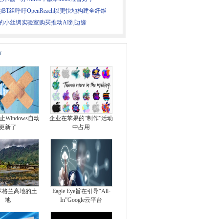
BT组呼吁OpenReach以更快地构建全纤维
le的小丝绸实验室购买推动AI到边缘
片
Windows自动
企业在苹果的“制作”活动
更新了
中占用
苏格兰高地的土
Eagle Eye旨在引导“All-
地
In”Google云平台