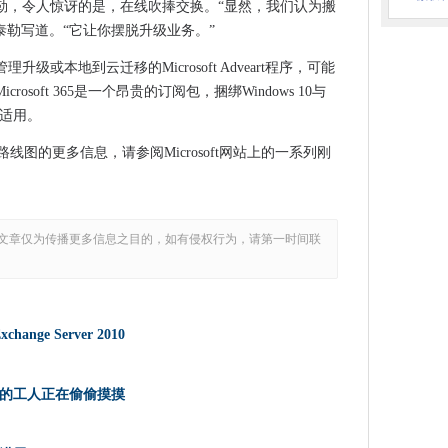
软的泰勒，令人惊讶的是，在线吹捧交换。“显然，我们认为搬
ange Server 2010
泰勒写道。“它让你摆脱升级业务。”
们
管理升级或本地到云迁移的Microsoft Adveart程序，可能
soft 365是一个昂贵的订阅包，捆绑Windows 10与
了
警告适用。
切
10的支持路线图的更多信息，请参阅Microsoft网站上的一系列刚
不过是ERP，CRM软件的加载项
用户
文章仅为传播更多信息之目的，如有侵权行为，请第一时间联
熟练的工人正在偷偷摸摸
客攻击
能，以推动客户为中心
ge Server 2010
Firefox可能附加中断的混乱
的工人正在偷偷摸摸
英特尔5G调制解调器投资
oogle云平台迁移