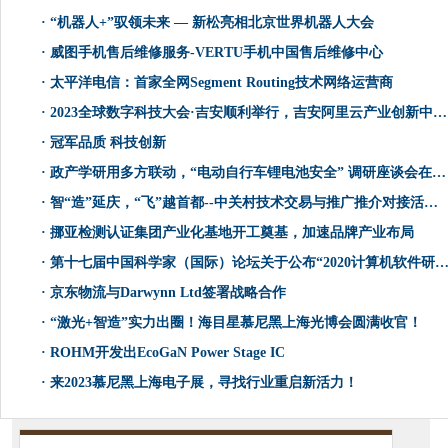
·
“机器人+”驭领未来 — 新松亮相北京世界机器人大会
·
威图手机售后维修服务-VERTU手机中国售后维修中心
·
太平洋电信：首家全网Segment Routing技术网络运营商
·
2023全球数字科技大会·吉安顺利举行，吉安阿里云产业创新中心正式揭牌
·
冠军品质 科技创新
·
政产学研用多方联动，“电动自行车锂电池安全” 调研座谈会在人民日报社举行
·
智“造”延庆，“飞”越首都--中关村技术交易与推广推介对接活动高端装备（无人机）专场成功举办
·
挪亚检测认证集团产业化基地开工奠基，加速品牌产业布局
·
第十七届中国科学家（国际）论坛关于公布“2020计算机软件研发行业科技创新优秀发明成果” 评审专家名单和评选标准的公告
·
京东物流与Darwynn Ltd签署战略合作
·
“激光+智造”实力出圈！海目星慕尼黑上海光博会圆满收官！
·
ROHM开发出EcoGaN Power Stage IC
·
来2023慕尼黑上海电子展，寻找行业重启新活力！