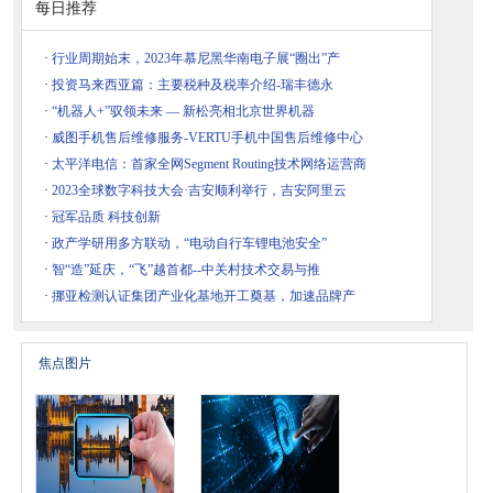
每日推荐
·
行业周期始末，2023年慕尼黑华南电子展“圈出”产
·
投资马来西亚篇：主要税种及税率介绍-瑞丰德永
·
“机器人+”驭领未来 — 新松亮相北京世界机器
·
威图手机售后维修服务-VERTU手机中国售后维修中心
·
太平洋电信：首家全网Segment Routing技术网络运营商
·
2023全球数字科技大会·吉安顺利举行，吉安阿里云
·
冠军品质 科技创新
·
政产学研用多方联动，“电动自行车锂电池安全”
·
智“造”延庆，“飞”越首都--中关村技术交易与推
·
挪亚检测认证集团产业化基地开工奠基，加速品牌产
焦点图片