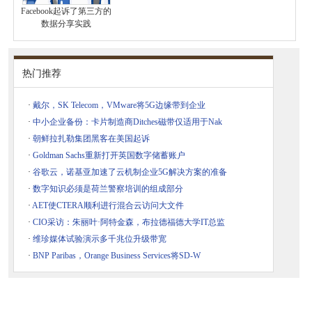
Facebook起诉了第三方的
数据分享实践
热门推荐
·
戴尔，SK Telecom，VMware将5G边缘带到企业
·
中小企业备份：卡片制造商Ditches磁带仅适用于Nak
·
朝鲜拉扎勒集团黑客在美国起诉
·
Goldman Sachs重新打开英国数字储蓄账户
·
谷歌云，诺基亚加速了云机制企业5G解决方案的准备
·
数字知识必须是荷兰警察培训的组成部分
·
AET使CTERA顺利进行混合云访问大文件
·
CIO采访：朱丽叶·阿特金森，布拉德福德大学IT总监
·
维珍媒体试验演示多千兆位升级带宽
·
BNP Paribas，Orange Business Services将SD-W