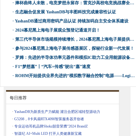
·
捧杯曲终人未散，电竞梦想永留存：雷克沙高校电竞挑战赛全国总决赛圆满收官
·
生态融合促发展 YashanDB与丰图科技完成兼容性认证
·
YashanDB通过商用密码产品认证 持续加码自主安全体系建设
·
2024慕尼黑上海电子展观众预登记通道开启！
·
第三代半导体市场规模持续增长，2024慕尼黑上海电子展提供产业发展探讨平台
·
参与2024慕尼黑上海电子展传感器展区，探秘行业新一代发展！
·
罗姆：先进的半导体功率元器件和模拟IC助力工业用能源设备节能
·
F1“梦想嘉”丨“汽车+传感”驶出“嘉”速度
·
ROHM开始提供业界先进的“模拟数字融合控制”电源——LogiCoA™电源解决方案
每日推荐
·
YashanDB为新质生产力赋能 灌注合肥区域转型源动力
·
G5208，8卡风扇RTX4090智算服务器开创者
·
专业运动耳机品牌Shokz韶音荣膺“2024 BrandZ
·
智谋纪 AI+Multi LED 打开人类健康新宝藏