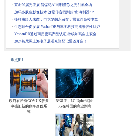
·
直击29届光亚展 智谋纪AI照明懂你之光引燃全场
·
加码多肤色影像技术 这是传音找到的“出海利器“？
·
捧杯曲终人未散，电竞梦想永留存：雷克沙高校电竞
·
生态融合促发展 YashanDB与丰图科技完成兼容性认证
·
YashanDB通过商用密码产品认证 持续加码自主安全
·
2024慕尼黑上海电子展观众预登记通道开启！
焦点图片
政府在所有GOV.UK服务
诺基亚，LG Uplus试验
中强加新的数字身份系
5G在韩国的商业到商
统