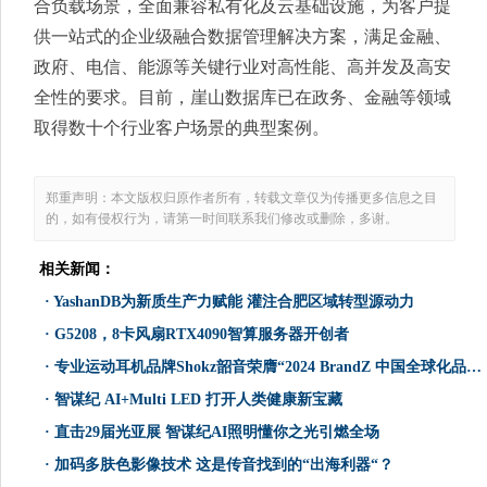
合负载场景，全面兼容私有化及云基础设施，为客户提
供一站式的企业级融合数据管理解决方案，满足金融、
政府、电信、能源等关键行业对高性能、高并发及高安
全性的要求。目前，崖山数据库已在政务、金融等领域
取得数十个行业客户场景的典型案例。
郑重声明：本文版权归原作者所有，转载文章仅为传播更多信息之目
的，如有侵权行为，请第一时间联系我们修改或删除，多谢。
相关新闻：
·
YashanDB为新质生产力赋能 灌注合肥区域转型源动力
·
G5208，8卡风扇RTX4090智算服务器开创者
·
专业运动耳机品牌Shokz韶音荣膺“2024 BrandZ 中国全球化品牌成长明星榜”
·
智谋纪 AI+Multi LED 打开人类健康新宝藏
·
直击29届光亚展 智谋纪AI照明懂你之光引燃全场
·
加码多肤色影像技术 这是传音找到的“出海利器“？