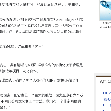
和云胜利
新功能将节省大量时间，涉及到后勤过程，订单和满足
的边缘
于下一代它
，但Listi突出了瑞典所有Systembolaget 431零
帮助裂开iPhone
United
司5,000名员工的库存和信息管理，其中大部分工作在
airwa
来地狱
何运作，但Listi对测试结果以及项目到目前为止如何
加快云服务
后勤过程，订单和满足客户”
Chips的刻录问题
易构建机器人和无人机
据分享保障措施
她说。“具有清晰的沟通和详细准备的结构化变革管理是
门
常接近该项目，与之合作。“
倦了UI紧缩的人
项目管理团队，确保了每个人都有详细的计划和明确的沟
比英国等同物更大
热门推
试充气栖息地
·
CIO采访
017年以其招聘人员的首要任务命名
成功因素，但它也是一个巨大的挑战，因为至少有六个或
·
瑞典
们都有不同的公司文化和工作方法。我们有一个非常精确的
创新联盟
·
GDS
很好。“
型开发人员工具列表