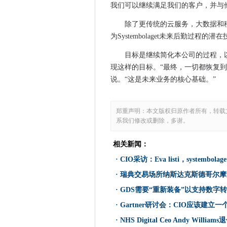
我们可以继续满足我们的客户，并与
微软的弱电话销量拖到其表面
Sunedison如何从1号到破产
除了更传统的云服务，大数据和移
HPE演示记忆驱动的架构，用
为Systembolaget未来后勤过程的潜
美国不再要求Apple在纽约案件中
目标是继续简化本公司的过程，以
Cryptowoms：勒索软件的未
现这样的目标。“最终，一切都恢复
英特尔的22核Badwell芯片将
说。“这是未来业务的核心基础。”
这是新英特尔的样子
5关于AMD的Bristol Ridge 
郑重声明：本文版权归原作者所有，转载
英特尔的新硬件套件使得更容
系我们修改或删除，多谢。
专家攻击数字经济账单缺乏数
哥本哈根金公司枢纽打开了大
相关新闻：
新的浏览器Vivaldi针对那些厌
·
CIO采访：Eva listi，systembolage
澳大利亚和新西兰IT专业人员
·
瑞典交易场所纳斯达克斯德哥尔摩
美国宇航局为未来火星任务测
·
GDS需要“重新装备”以支持数字
招聘网络安全和大数据专家在2
·
Gartner研讨会：CIO应该建立
检查点，华为加入英特尔安全
·
NHS Digital Ceo Andy Williams
NVIDIA在一个包中统一了大