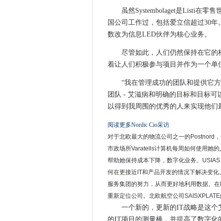
CIO采访：Eva listi，systembol
虽然Systembolaget是Li
谷歌对未来的看法很大
国公司工作过，包括爱立信超过30
数改为信息LED伙伴为核心业务。
IBM可能已经破解了更便宜的D
微软留下了功能手机业务，因
尽管如此，人们仍然保持在它的核心。
瑞典交易场所纳斯达克斯德哥
着让人们积极参与项目并作为一个单
伦敦救护车服务遭遇了新年系
“我在管理成功的团队和提供它方面
AXA通过移动应用程序提供按
团队 - 艾滋病和明确的目标和目标
这些研究生不知道他们的教学
以得到我周围的优秀的人来实现他们最
GDS需要“重新装备”以支持数
阅读更多Nordic Cio采访
Mikko Hypponen说，网络
对于北欧最大的物流公司之一的Postnor
思科在其Web安全设备中修补
市政场所Varatells计算机每周如何使用
ASA在宽带速度索赔中呼吁清
帮助她保持成本下降，数字化业务。USIAS 
Gartner研讨会：CIO应该建
何在更接近IT和产品开发的情况下解决变化。
苹果商店出售阿波罗的个人云
服务集团的努力，从而更好地利用数据。在Power T
United Utilities通过airwa
重新定位公司。北欧航空公司SAISXPLA
一个新的，更新的IT战略是这
谷歌为I / O与会者提供了无
的IT项目的测量棒，并提高了数字化
NHS Digital Ceo Andy Willi