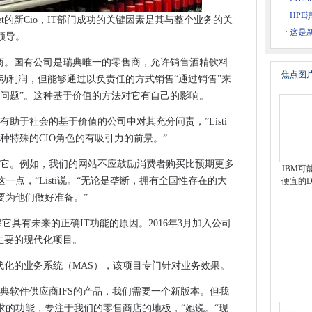
都被判入狱腐败
·
HP
aget的新Cio，IT部门成功的关键因素是其与整个业务的关
·
这是
谁在商店中
领导。
的服务中心
普通零售商。国有公司是瑞典唯一的零售商，允许销售酒精饮料
在云服务上花费更多
焦点图
推动利润，但能够通过以负责任的方式销售“通过销售”来
理博
酒问题”。这种基于价值的方法对它有自己的影响。
ing：这是点击咔哒声，愚蠢
助于社会的基于价值的公司中对其充分问责，”Listi
016终于获得了发布日期
种特殊的CIO角色的有吸引力的前景。”
图书馆的无线
括它。例如，我们的网站不应鼓励消费者购买比预期更多
kea与区块链击败银行遗产
IBM可
点，“Listi说。“无论是垄断，拥有全国性存在的大
便宜的D
要为他们做好准备。”
措施，以查看技术价值
t在确保它具有未来的正确IT功能的原因。2016年3月加入公司
个主要的现代化项目。
OLE补丁KB 3146706，少说明
陷的积极反应
t推出了现代化的业务系统（MAS），该项目专门针对业务效果。
资组合卖给私募股权财团
典软件供应商IFS的产品，我们需要一个新版本。但我
 Wire Transfers的23亿美元亏损
求的功能，专注于我们的零售商店的地板，“她说。“现