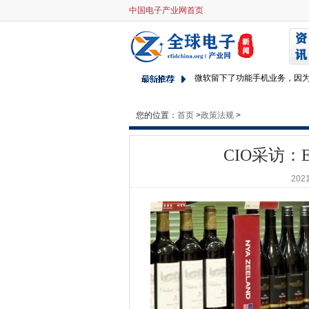
CIO采访：Eva listi，systembol
中国电子产业网首页
谷歌对未来的看法很大
IBM可能已经破解了更便宜的D
微软留下了功能手机业务，因
瑞典交易场所纳斯达克斯德哥
伦敦救护车服务遭遇了新年系
您的位置：
首页
>
政策法规
>
AXA通过移动应用程序提供按
这些研究生不知道他们的教学
CIO采访：Eva 
GDS需要“重新装备”以支持数
Mikko Hypponen说，网络
2021
思科在其Web安全设备中修补
ASA在宽带速度索赔中呼吁清
Gartner研讨会：CIO应该建
苹果商店出售阿波罗的个人云
United Utilities通过airwa
谷歌为I / O与会者提供了无
NHS Digital Ceo Andy Willi