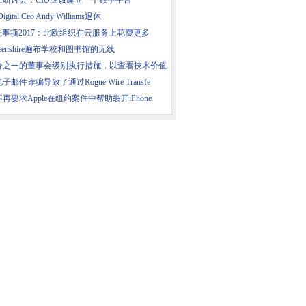
tner研讨会：CIO应该建立一个数字平台
igital Ceo Andy Williams退休
先事项2017：北欧组织在云服务上花费更多
rdeenshire遍布学校和图书馆的无线
分之一的董事会级别执行措施，以查看技术价值
子邮件诈骗导致了通过Rogue Wire Transfe
再要求Apple在纽约案件中帮助裂开iPhone