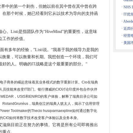
·
Gar
aget
sti在零售世界中的第一个刺伤，但她以前在其中曾在其中曾在跨
·
NHS D
年。在那个时候，她已经看到它从以技术为导向的支持函
·
IT优
RAM替代方案的代码
·
Abe
为诺基亚重新开始，有点
·
近四
Listi是指团队作为“HiveMind”的重要性，这意味
·
经营电
尔摩为网络安全失败罚款
位工作的价值。
·
美国不
统崩溃
有多年的经验，”Listi说。“我基于我的领导力是我的
需保险
可以衡量，可以衡量和长期。我想创造一个环境，我们可
助理是一个机器人
好的人。明确的IT战略是这个最重要的部分。“
字转型
安全没有终端名
d，电子商务的崛起意味着其业务模式的数字重新计算。Cio在瑞典
了高度严重性的缺陷
她的人员技能来改变IT部门。银行挪威的CIO讨论印度外包合作伙伴
楚起见
WEDAR，USIS和ENIRO的客户体验，解释了瑞典目录公司如
立一个数字平台
RolandGrunéus，瑞典创立的瑞典人犹太人，揭示了信用管理
。它又回到了未来
oolmaker的Thecio husqvarnaexpline如何通过数字化
tch保护现场工程部署
TE的CIO如何将数字技术改变客户体验以及业务本身。
个艾滋病目前正在努力的事情。它将是所有公司即将推出
人驾驶汽车的特写镜头（但没有游乐设施）
的重点。
ams退休