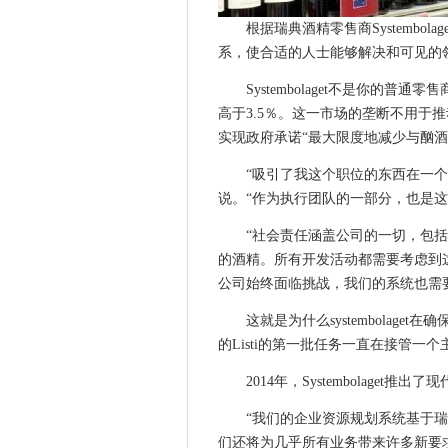
前萨里NHS IT酋长和供应商
根据瑞典酒精零售商Systembol
SAP的新数据服务可以告诉您
系，使合适的人士能够解决和可见的
Diageo在班加罗尔选择额外
Systembolaget不是你的
IT优先事项2017：北欧组织
高于3.5％。这一市场的垄断不用于
欧盟准备结束在线销售中的地
实现政府承诺“最大限度地减少与酗
Cortana现在限于Edge和B
“吸引了我这个职位的东西在一个有
Microsoft SQL Server 2
说。“作为执行团队的一部分，也是这
Aberdeenshire遍布学校和
“社会责任涵盖公司的一切，包
IBM和Creder Mutuel Ar
的酒精。所有开发活动都需要考虑到这一
如何打击软件审计员
公司始终面临挑战，我们的系统也需
谷歌将锯齿和二重奏带走
近四分之一的董事会级别执行
这就是为什么systembolage
的Listi的第一批任务一直在接管一
Microsoft重新授予Windows 
施耐德电气称赞对ICS安全缺
2014年，Systembolage
Centurylink将数据中心投
“我们的企业资源规划系统基于瑞
经营电子邮件诈骗导致了通过Rogue
们还将为几乎所有业务带来许多新要