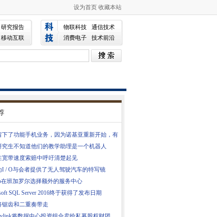
设为首页
收藏本站
研究报告
物联科技
通信技术
移动互联
消费电子
技术前沿
荐
留下了功能手机业务，因为诺基亚重新开始，有
研究生不知道他们的教学助理是一个机器人
A在宽带速度索赔中呼吁清楚起见
I / O与会者提供了无人驾驶汽车的特写镜
geo在班加罗尔选择额外的服务中心
osoft SQL Server 2016终于获得了发布日期
将锯齿和二重奏带走
turylink将数据中心投资组合卖给私募股权财团