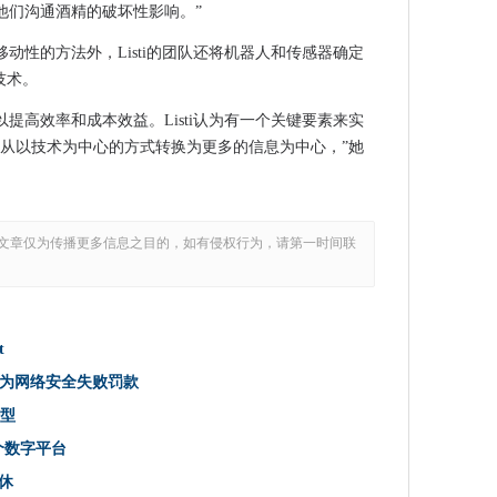
他们沟通酒精的破坏性影响。”
和云胜利
的边缘
动性的方法外，Listi的团队还将机器人和传感器确定
于下一代它
在技术。
帮助裂开iPhone
提高效率和成本效益。Listi认为有一个关键要素来实
来地狱
到从以技术为中心的方式转换为更多的信息为中心，”她
加快云服务
Chips的刻录问题
文章仅为传播更多信息之目的，如有侵权行为，请第一时间联
易构建机器人和无人机
据分享保障措施
门
倦了UI紧缩的人
t
比英国等同物更大
为网络安全失败罚款
试充气栖息地
转型
017年以其招聘人员的首要任务命名
一个数字平台
创新联盟
退休
型开发人员工具列表