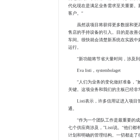
微软的弱电话销量拖到其表面
代化现在是满足业务需求至关重要。
Sunedison如何从1号到破产
客户。“
HPE演示记忆驱动的架构，用
虽然该项目将获得更多数据和更高效的系统
美国不再要求Apple在纽约案件中
售店的手持设备的引入。目的是改善公
Cryptowoms：勒索软件的未
车间。很快就会清楚新系统在实践中如
英特尔的22核Badwell芯片将
运行。
这是新英特尔的样子
“新功能将节省大量时间，涉及到
5关于AMD的Bristol Ridge 
英特尔的新硬件套件使得更容
Eva listi，systembolaget
专家攻击数字经济账单缺乏数
“人们为业务的变化做好准备，”
哥本哈根金公司枢纽打开了大
关键。这项业务和我们的主板已经非
新的浏览器Vivaldi针对那些厌
Listi表示，许多信用证进入
澳大利亚和新西兰IT专业人员
通。
美国宇航局为未来火星任务测
招聘网络安全和大数据专家在2
“作为一个团队工作是最重要的
七个供应商涉及，”Listi说。“他
检查点，华为加入英特尔安全
计划和明确的管理结构。一切都走了
NVIDIA在一个包中统一了大