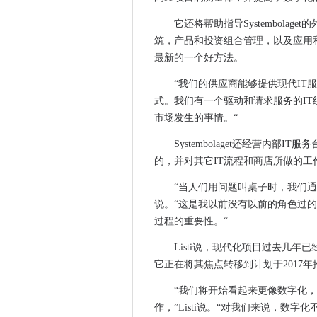
前萨里NHS IT酋长和供应商
它还将帮助指导Systembola
SAP的新数据服务可以告诉您
筑，产品和投资组合管理，以及应用和
Diageo在班加罗尔选择额外
最新的一个好方法。
IT优先事项2017：北欧组织
“我们的供应商能够提供现代IT
欧盟准备结束在线销售中的地
式。我们有一个驱动和请求服务的I
Cortana现在限于Edge和B
市场发生的事情。“
Microsoft SQL Server 2
Systembolaget还经营内
Aberdeenshire遍布学校和
的，并对其它IT流程和商店所做的工
IBM和Creder Mutuel Ar
“当人们用问题叫桌子时，我们通过
如何打击软件审计员
说。“这是我以前没有以前的角色过
谷歌将锯齿和二重奏带走
过程的重要性。“
近四分之一的董事会级别执行
Listi说，现代化项目过去几年
Microsoft重新授予Windows 
它正在将其焦点转移到计划于2017年
施耐德电气称赞对ICS安全缺
Centurylink将数据中心投
“我们将开始看起来更像数字化
经营电子邮件诈骗导致了通过Rogue
作，”Listi说。“对我们来说，数