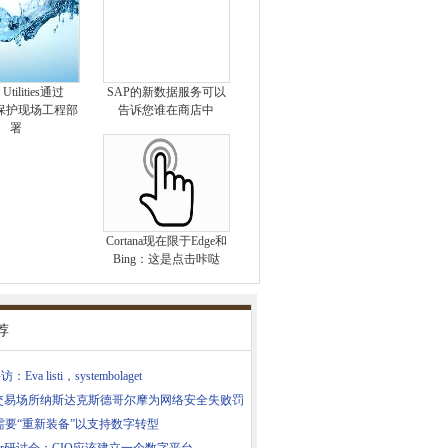
 Utilities通过
SAP的新数据服务可以
tch保护现场工程部
告诉您谁在商店中
署
Cortana现在限于Edge和
Bing：这是点击咔哒
荐
：Eva listi，systembolaget
交易场所纳斯达克斯德哥尔摩为网络安全失败罚
需要“重新装备”以支持数字转型