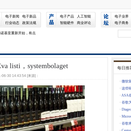
aget
电子新闻
电子新品
电子产品
人工智能
电子业界
RAM替代方案的代码
行业动态
政策法规
智能硬件
商业评论
电子商务
为诺基亚重新开始，有点
尔摩为网络安全失败罚款
统崩溃
需保险
助理是一个机器人
listi，systembolaget
字转型
每日推
安全没有终端名
-06-30 14:43:54 [来源]：
·
微软
了高度严重性的缺陷
·
这些
楚起见
·
AS
立一个数字平台
·
谷歌为
。它又回到了未来
·
Dia
tch保护现场工程部署
·
Micr
人驾驶汽车的特写镜头（但没有游乐设施）
·
谷歌
ams退休
·
Cen