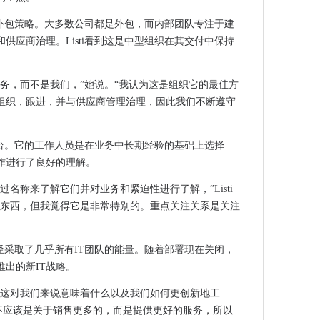
都被判入狱腐败
get的外包策略。大多数公司都是外包，而内部团队专注于建
谁在商店中
供应商治理。Listi看到这是中型组织在其交付中保持
的服务中心
在云服务上花费更多
服务，而不是我们，”她说。“我认为这是组织它的最佳方
理博
T组织，跟进，并与供应商管理治理，因此我们不断遵守
ing：这是点击咔哒声，愚蠢
016终于获得了发布日期
部IT服务台。它的工作人员是在业务中长期经验的基础上选择
图书馆的无线
作进行了良好的理解。
kea与区块链击败银行遗产
名称来了解它们并对业务和紧迫性进行了解，”Listi
的东西，但我觉得它是非常特别的。重点关注关系是关注
措施，以查看技术价值
已经采取了几乎所有IT团队的能量。随着部署现在关闭，
OLE补丁KB 3146706，少说明
推出的新IT战略。
陷的积极反应
资组合卖给私募股权财团
，这对我们来说意味着什么以及我们如何更创新地工
 Wire Transfers的23亿美元亏损
字化不应该是关于销售更多的，而是提供更好的服务，所以