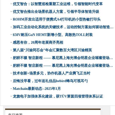
·
优艾智合：以智慧巡检重塑工业运维，引领智能时代变革
·
优艾智合推出全场景机器人方案，引领半导体智造升级
·
ROHM开发出适用于便携式A4打印机的小型热敏打印头
·
加码工业自动化系统的关键技术，运动控制方案如何驱动智造转型？
·
650V耐压GaN HEMT新增小型、高散热TOLL封装
·
感恩有你，20周年老展商齐亮相
·
第八届“川渝同芯会”年会汇聚数百大湾区川渝精英
·
躬耕不辍 智启新程 —— 慕尼黑上海光博会明星企业璀璨登场（激光篇）
·
躬耕不辍 智启新程 —— 慕尼黑上海光博会明星企业璀璨登场（光学篇）
·
​技术创新+场景多元，协作机器人产业腾飞正当时
·
后悔没早看，过年送礼佳品bebird蜂鸟可视耳勺
·
Matchain最新动态--2025年1月
·
龙旗电子加强体系化建设，获TÜV莱茵四项管理体系认证
每日推荐