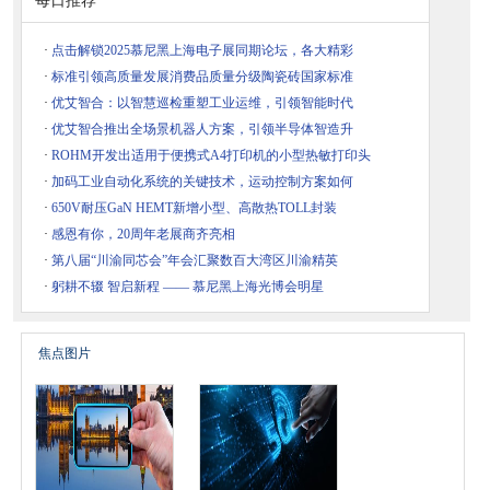
·
点击解锁2025慕尼黑上海电子展同期论坛，各大精彩
·
标准引领高质量发展消费品质量分级陶瓷砖国家标准
·
优艾智合：以智慧巡检重塑工业运维，引领智能时代
·
优艾智合推出全场景机器人方案，引领半导体智造升
·
ROHM开发出适用于便携式A4打印机的小型热敏打印头
·
加码工业自动化系统的关键技术，运动控制方案如何
·
650V耐压GaN HEMT新增小型、高散热TOLL封装
·
感恩有你，20周年老展商齐亮相
·
第八届“川渝同芯会”年会汇聚数百大湾区川渝精英
·
躬耕不辍 智启新程 —— 慕尼黑上海光博会明星
焦点图片