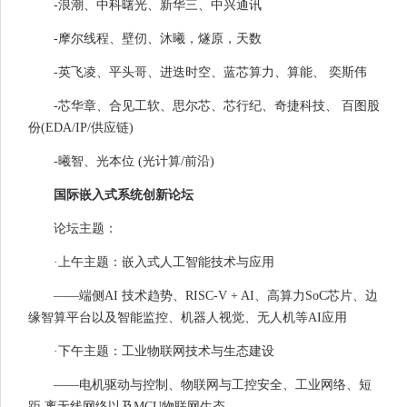
-浪潮、中科曙光、新华三、中兴通讯
-摩尔线程、壁仞、沐曦，燧原，天数
-英飞凌、平头哥、进迭时空、蓝芯算力、算能、 奕斯伟
-芯华章、合见工软、思尔芯、芯行纪、奇捷科技、 百图股
份(EDA/IP/供应链)
-曦智、光本位 (光计算/前沿)
国际嵌入式系统创新论坛
论坛主题：
·上午主题：嵌入式人工智能技术与应用
——端侧AI 技术趋势、RISC-V + AI、高算力SoC芯片、边
缘智算平台以及智能监控、机器人视觉、无人机等AI应用
·下午主题：工业物联网技术与生态建设
——电机驱动与控制、物联网与工控安全、工业网络、短
距 离无线网络以及MCU物联网生态