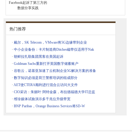
Facebook起诉了第三方的
数据分享实践
热门推荐
·
戴尔，SK Telecom，VMware将5G边缘带到企业
·
中小企业备份：卡片制造商Ditches磁带仅适用于Nak
·
朝鲜拉扎勒集团黑客在美国起诉
·
Goldman Sachs重新打开英国数字储蓄账户
·
谷歌云，诺基亚加速了云机制企业5G解决方案的准备
·
数字知识必须是荷兰警察培训的组成部分
·
AET使CTERA顺利进行混合云访问大文件
·
CIO采访：朱丽叶·阿特金森，布拉德福德大学IT总监
·
维珍媒体试验演示多千兆位升级带宽
·
BNP Paribas，Orange Business Services将SD-W