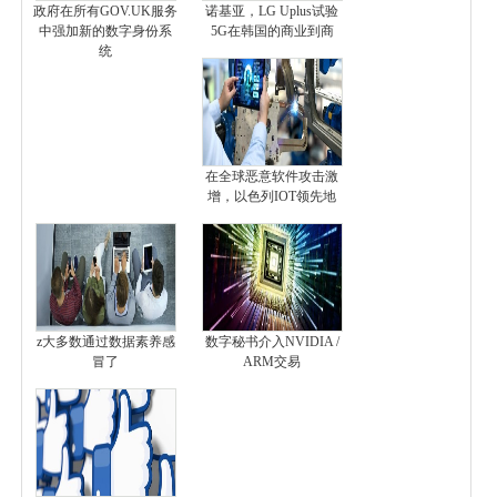
政府在所有GOV.UK服务
诺基亚，LG Uplus试验
中强加新的数字身份系
5G在韩国的商业到商
统
在全球恶意软件攻击激
增，以色列IOT领先地
z大多数通过数据素养感
数字秘书介入NVIDIA /
冒了
ARM交易