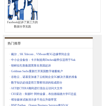
Facebook起诉了第三方的
数据分享实践
热门推荐
·
戴尔，SK Telecom，VMware将5G边缘带到企业
·
中小企业备份：卡片制造商Ditches磁带仅适用于Nak
·
朝鲜拉扎勒集团黑客在美国起诉
·
Goldman Sachs重新打开英国数字储蓄账户
·
谷歌云，诺基亚加速了云机制企业5G解决方案的准备
·
数字知识必须是荷兰警察培训的组成部分
·
AET使CTERA顺利进行混合云访问大文件
·
CIO采访：朱丽叶·阿特金森，布拉德福德大学IT总监
·
维珍媒体试验演示多千兆位升级带宽
·
BNP Paribas，Orange Business Services将SD-W