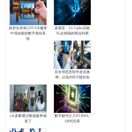
政府在所有GOV.UK服务
诺基亚，LG Uplus试验
中强加新的数字身份系
5G在韩国的商业到商
统
在全球恶意软件攻击激
增，以色列IOT领先地
z大多数通过数据素养感
数字秘书介入NVIDIA /
冒了
ARM交易