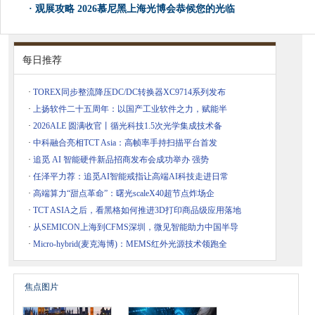
·
观展攻略 2026慕尼黑上海光博会恭候您的光临
每日推荐
·
TOREX同步整流降压DC/DC转换器XC9714系列发布
·
上扬软件二十五周年：以国产工业软件之力，赋能半
·
2026ALE 圆满收官丨循光科技1.5次光学集成技术备
·
中科融合亮相TCT Asia：高帧率手持扫描平台首发
·
追觅 AI 智能硬件新品招商发布会成功举办 强势
·
任泽平力荐：追觅AI智能戒指让高端AI科技走进日常
·
高端算力“甜点革命”：曙光scaleX40超节点炸场企
·
TCT ASIA之后，看黑格如何推进3D打印商品级应用落地
·
从SEMICON上海到CFMS深圳，微见智能助力中国半导
·
Micro-hybrid(麦克海博)：MEMS红外光源技术领跑全
焦点图片