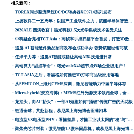
相关新闻：
·
TOREX同步整流降压DC/DC转换器XC9714系列发布
·
上扬软件二十五周年：以国产工业软件之力，赋能半导体智造升级
·
2026ALE 圆满收官丨循光科技1.5次光学集成技术备受关注
·
中科融合亮相TCT Asia：高帧率手持扫描平台首发，打造3D数字世界的入口
·
追觅 AI 智能硬件新品招商发布会成功举办 强势赋能经销商破局增长
·
任泽平力荐：追觅AI智能戒指让高端AI科技走进日常
·
高端算力“甜点革命”：曙光scaleX40超节点炸场企业级用户！
·
TCT ASIA之后，看黑格如何推进3D打印商品级应用落地
·
从SEMICON上海到CFMS深圳，微见智能助力中国半导体存储产业自主可控
·
Micro-hybrid(麦克海博)：MEMS红外光源技术领跑全球，全流程制造构筑行业护城河
·
龙抬头，向AI“抬头”：一部AI短剧如何“捅破”传统广告的天花板
·
链通全球，共赴新程，慕尼黑上海光博会圆满闭幕
·
电流型VS电压型PHY：看懂差异，才懂工业以太网的“稳”与“省”，揭秘方芯FCP114X电流型PHY芯片优势
·
聚焦光芯片封装：微见智能1.5微米固晶机，成慕尼黑上海光博会焦点