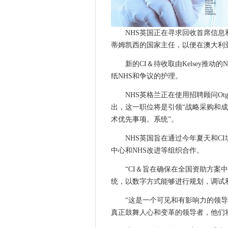
公共云归档适合严格的临床成
欧洲的CIO必须在测试软件质
NHS英国正在寻求回收首席信息
电信部门设定雇用数千次以提
蒂姆凯西的国家主任，以便在澳大利
免费公共通信网络在纽约市推
法国情报'可能会阻止巴黎攻击'
新的CI＆待收取由Kelsey推
HP Inc和Hewlett Packard E
纸NHS和争议的护理。
Facebook报告显示政府询问
NHS英格兰正在使用招聘顾问Otge
CES 2016：连接驱动汽车行
出，这一职位将是引领“战略采购和
Oracle Q2 2015-16结
术优先事项。系统”。
ST Claraspital部署了虚
NHS英国旨在通过今年夏天和C
纽约考虑了智能手机加密的后
中心和NHS改进等组织合作。
CIO：说CEO时，筹集比赛的
“CI＆旨在确保在全国资助方案
Gartner敦促CIO将“五年计
统，以数字方式能够进行规划，调试
迪士尼加入代码的时间来教授
Southend-On-Sea委员
“这是一个可见和有影响力的领
真正鼓舞人心和变革的领导者，他们
DWP IP地址最终在Daesh，
DDN Revamp添加SFA14