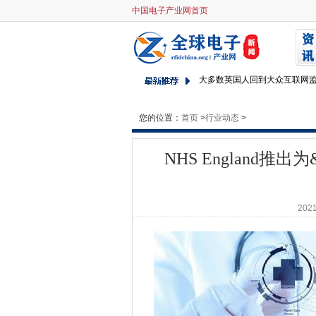
中国电子产业网首页
NHS England推出为'CI＆To
面试：lebara cto列出了AW
移动运营商合并传播给法国
大多数英国人回到大众互联网
通过投资数字技能，英国经济可
Whitehall IT酋长在中央
您的位置：
首页
>
行业动态
>
公共云采用燃料通过服务提供
沃尔沃金融部门扩大瑞典以外
NHS England推出为
五分之一的消费者将在2025年
2015年十大存储故事
2021
全国大屠杀中心使用公共云进
CIO采访：垫子Hultin，Saab G
政府数字技能差距有关，说nao
国防部Cio解释为防守作为平台
CIO采访：Farrer＆Co It Direct 
七个突出的北欧企业初创公司