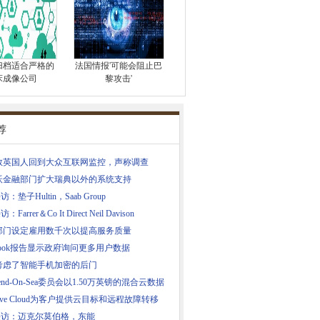
归档适合严格的
法国情报'可能会阻止巴
床成像公司
黎攻击'
荐
数英国人回到大众互联网监控，声称调查
沃金融部门扩大瑞典以外的系统支持
访：垫子Hultin，Saab Group
：Farrer＆Co It Direct Neil Davison
部门设定雇用数千次以提高服务质量
ebook报告显示政府询问更多用户数据
考虑了智能手机加密的后门
thend-On-Sea委员会以1.50万英镑的混合云数据
serve Cloud为客户提供云目标和远程故障转移
O采访：迈克尔莫伯格，东能