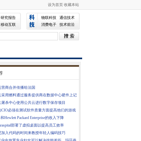
设为首页
收藏本站
研究报告
物联科技
通信技术
移动互联
消费电子
技术前沿
荐
运营商合并传播给法国
云采用燃料通过服务提供商在数据中心硬件上记
大屠杀中心使用公共云进行数字保存项目
的CIO必须在测试软件质量方面提高他们的游戏
c和Hewlett Packard Enterprise的收入下降
Claraspital部署了虚拟桌面以提高员工效率
尼加入代码的时间来教授年轻人编码技巧
T行业中放置失业妇女可以解决技能差距，玛莎巷