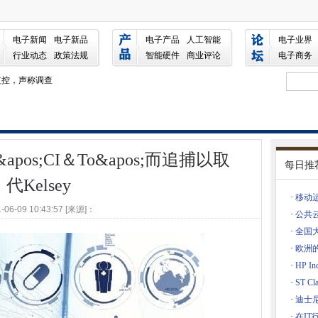
'而追捕以取代Kelsey
S云的全部计划
电子新闻
电子新品
电子产品
人工智能
电子业界
行业动态
政策法规
智能硬件
商业评论
电子商务
监控，声称调查
以获得140亿英镑
政府开辟了云首先迎接云的挑战
商在数据中心硬件上记录花费
的系统支持
&apos;CI＆To&apos;而追捕以取
每日推
到2025年信任所有金融产品的技术公司
代Kelsey
·
移动
-06-09 10:43:57 [来源]：
行数字保存项目
·
公共
roup
·
全国
·
欧洲
·
HP In
·
ST 
Neil Davison
·
迪士
上升
·
在I