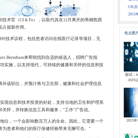
像公司
·
UK没
量方面提高他们的游戏
·
201
和技术官（CI＆To），以取代其在12月离开的蒂姆凯西
高服务质量
亚占据新作用。
出
焦点图
动的NHS技术议程，包括患者访问在线医疗记录等项目，无
nterprise的收入下降
更多用户数据
rs Berndtson来帮助找到合适的候选人，招聘广告指
业的新商业模式
成功实施，以支持现代，可持续的健康和关怀的信息和技
果结果：强大的美元影响收入增长
面试：le
拟桌面以提高员工效率
AWS
I填补该职位，并预计将与卫生部，健康和社会护理信息
门
时间
中实现信息和技术投资的好处，支持当地的卫生和护理系
划”的途径废除到数据中心投资
和关怀，并转换信息工具和服务，”工作“广告说。
年轻人编码技巧
会以1.50万英镑的混合云数据中心刷新开始
201
导地位，一个会影响数百万人的生命。因此，它需要一个
将为患者和他们的医疗保健经验带来无懈可击。“
黑客声称
K加上超融合和全闪存选项