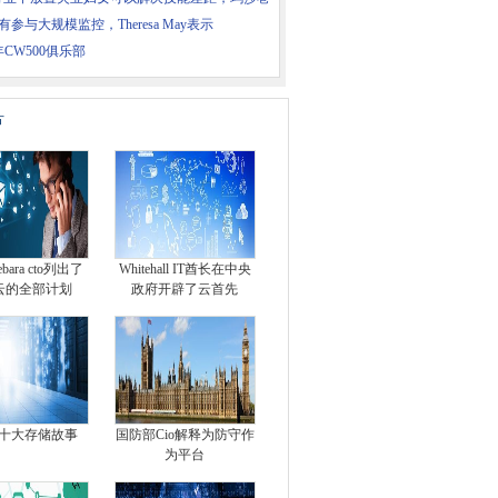
有参与大规模监控，Theresa May表示
5年CW500俱乐部
片
bara cto列出了
Whitehall IT酋长在中央
云的全部计划
政府开辟了云首先
5年十大存储故事
国防部Cio解释为防守作
为平台