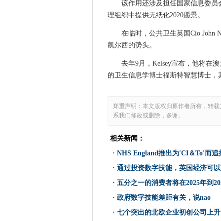
该作用还涉及担任国家信息委员
在IT行业中放置失业妇女可以
理组织中提供无纸化2020愿景。
Arcserve Cloud为客户提
在临时，公共卫生英国Cio Joh
挪威的Teliasonera演示了1Gbp
凯尔西的势头。
CIO采访：克里斯·赫尔维森，C
去年9月，Kelsey宣布，他将在澳大
UK没有参与大规模监控，There
的卫生信息学博士福斯特智慧博士，
CIO采访：迈克尔莫伯格，东能
欧盟委员会奖励云合同价值240
邮局它支持电子邮件显示已知
郑重声明：本文版权归原作者所有，转载
系我们修改或删除，多谢。
2015年CW500俱乐部
保障公司UKnowkids出于处
相关新闻：
信息安全作为一个专业的信息（I
·
NHS England推出为'CI＆To'而追
GöteborgEnergi提供€40M的
·
通过投资数字技能，英国经济可以获
Michael Dell确认没有EMC抛
·
五分之一的消费者将在2025年到2
主敦促政府重新考虑国民身份
·
政府数字技能差距有关，说nao
案例分析：SEO启动使用Elas
国防部合作合同进入G-Cloud Sm
·
七个突出的北欧企业初创公司上升