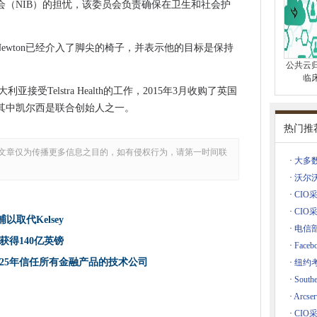
会（NIB）的担忧，该委员会负责确保在卫生和社会护
解决技能差距，玛莎巷福克斯说
供云目标和远程故障转移
n Newton已经介入了脚尖的椅子，并表示他的目标是保持
s 4.5G网络
公共云
TO在酒店Glh
临
利亚接受Telstra Health的工作，2015年3月收购了英国
sa May表示
其中凯尔西是联合创始人之一。
热门推
0万欧元到BT
的地平线缺陷
文章仅为传播更多信息之目的，如有侵权行为，请第一时间联
·
大多
·
沃尔
理儿童数据违规之火
·
CIO采
SC）2
·
CIO采访
捕以取代Kelsey
交易
·
电信
得140亿英镑
售
·
Fac
025年信任所有金融产品的技术公司
·
纽约
证
·
Sou
tichosts的集装箱来解决云应用程序可伸缩性问题
·
Arc
e Inovem
·
CI