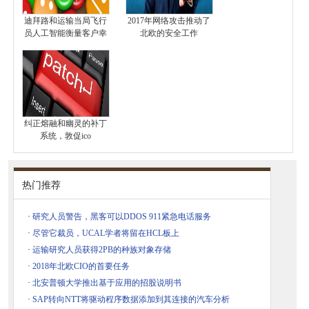
迪拜路和运输当局飞行
2017年网络攻击推动了
员人工智能衡量客户幸
北欧的安全工作
纠正熔融和幽灵的补丁
系统，敦促ico
热门推荐
·
研究人员警告，黑客可以DDOS 911紧急电话服务
·
尽管它裁员，UCAL学者将留在HCL板上
·
运输研究人员获得2PB的种族对象存储
·
2018年北欧CIO的首要任务
·
北安普顿大学推出基于应用的招股说明书
·
SAP转向NTT将驱动程序数据添加到其连接的汽车分析