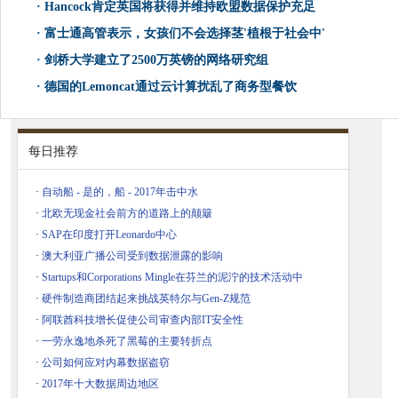
·
Hancock肯定英国将获得并维持欧盟数据保护充足
·
富士通高管表示，女孩们不会选择茎'植根于社会中'
·
剑桥大学建立了2500万英镑的网络研究组
·
德国的Lemoncat通过云计算扰乱了商务型餐饮
每日推荐
·
自动船 - 是的，船 - 2017年击中水
·
北欧无现金社会前方的道路上的颠簸
·
SAP在印度打开Leonardo中心
·
澳大利亚广播公司受到数据泄露的影响
·
Startups和Corporations Mingle在芬兰的泥泞的技术活动中
·
硬件制造商团结起来挑战英特尔与Gen-Z规范
·
阿联酋科技增长促使公司审查内部IT安全性
·
一劳永逸地杀死了黑莓的主要转折点
·
公司如何应对内幕数据盗窃
·
2017年十大数据周边地区