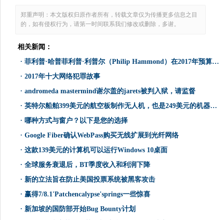
郑重声明：本文版权归原作者所有，转载文章仅为传播更多信息之目
的，如有侵权行为，请第一时间联系我们修改或删除，多谢。
相关新闻：
·
菲利普·哈普菲利普·利普尔（Philip Hammond）在2017年预算中为Tech承诺超过500米
·
2017年十大网络犯罪故事
·
andromeda mastermind谢尔盖的jarets被判入狱，请监督
·
英特尔船舶399美元的航空板制作无人机，也是249美元的机器人套件
·
哪种方式与窗户？以下是您的选择
·
Google Fiber确认WebPass购买无线扩展到光纤网络
·
这款139美元的计算机可以运行Windows 10桌面
·
全球服务衰退后，BT季度收入和利润下降
·
新的立法旨在防止美国投票系统被黑客攻击
·
赢得7/8.1'Patchencalypse'springs一些惊喜
·
新加坡的国防部开始Bug Bounty计划