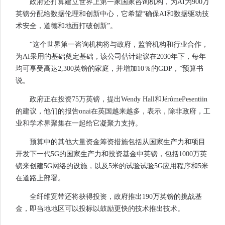
政府还打算建立世界上第一家国家咨询机构，为AI为900万
英镑分配给数据伦理和创新中心，它希望“确保AI和数据驱动技
术安全，道德和地面打破创新”。
“这个世界第一咨询机构将与政府，监管机构和行业合作，
为AI采用的基础奠定基础，该公司估计建议在2030年下，每年
均可享受高达2,300英镑的家庭，并增加10％的GDP，”预算书
说。
政府正在投资75万英镑，提出Wendy Hall和JérômePesentiin
的建议，他们的报告onai在英国越来越多，表示，除非政府，工
业和学术界聚集在一起给它凝聚力支持。
预算中的其他大量资金筹资措施包括从国家生产力和项目
开发下一代5G的国家生产力和投资基金中英镑，包括1000万英
镑来创建5G网络的设施，以及5米的试验试验5G应用程序和5米
在道路上部署。
全纤维宽带还将获得投资，政府推出190万英镑的挑战基
金，即当地地区可以投标以鼓励更快的技术推出技术。