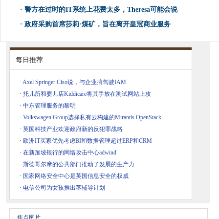
·
警方在过时的IT系统上花费太多，Theresa可能会说
·
政府采购首席莎莉·煤矿，旨在离开皇冠商业服务
每日推荐
·
Axel Springer Ciso说，与企业搞驾驶IAM
·
托儿所和婴儿店Kiddicare将其手放在测试网站上攻
·
中东管理服务的黎明
·
Volkswagen Group选择私有云构建的Mirantis OpenStack
·
英国科技产业欢迎政府新的反犯罪战略
·
欧洲IT买家优先考虑BI和数据管理超过ERP和CRM
·
在新加坡银行的网络攻击中心adwind
·
斯德哥尔摩的公共部门推动了发展的生产力
·
国家网络安全中心是英国信息安全的权威
·
电信公司为女孩推出茎辅导计划
焦点图片