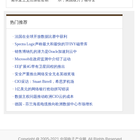
需求爱上交出加密密钥
示，英国致力于领导全
热门推荐
·
法国在全球开放数据比赛中获利
·
Spectra Logic声称最大和最快的TFINY磁带库
·
销售博纳扎的潜力是Oracle加速到云中
·
Microsoft在政府监测中介绍了运动
·
EE扩展4G带有卫星回程的推出
·
安全严重推出网络安全无名英雄奖项
·
CIO采访：Stuart Birrell，希思罗机场
·
1亿美元的网络银行抢劫拼写错误
·
数据主权问题推动欧洲CIO云的成本
·
德国 - 芬兰海底电缆推向欧洲数据中心市场增长
Copyright @ 2005-2021 中国电子产业网, All Rights Reserved