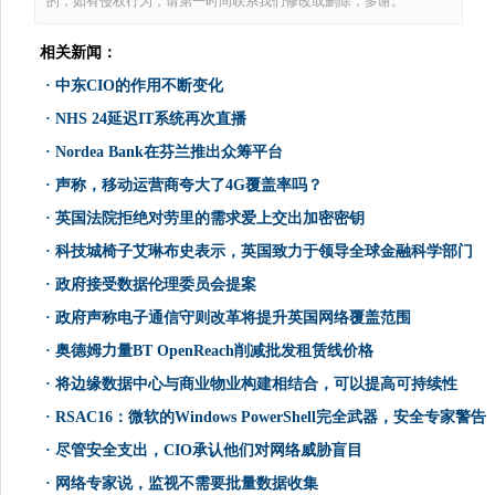
的，如有侵权行为，请第一时间联系我们修改或删除，多谢。
相关新闻：
·
中东CIO的作用不断变化
·
NHS 24延迟IT系统再次直播
·
Nordea Bank在芬兰推出众筹平台
·
声称，移动运营商夸大了4G覆盖率吗？
·
英国法院拒绝对劳里的需求爱上交出加密密钥
·
科技城椅子艾琳布史表示，英国致力于领导全球金融科学部门
·
政府接受数据伦理委员会提案
·
政府声称电子通信守则改革将提升英国网络覆盖范围
·
奥德姆力量BT OpenReach削减批发租赁线价格
·
将边缘数据中心与商业物业构建相结合，可以提高可持续性
·
RSAC16：微软的Windows PowerShell完全武器，安全专家警告
·
尽管安全支出，CIO承认他们对网络威胁盲目
·
网络专家说，监视不需要批量数据收集