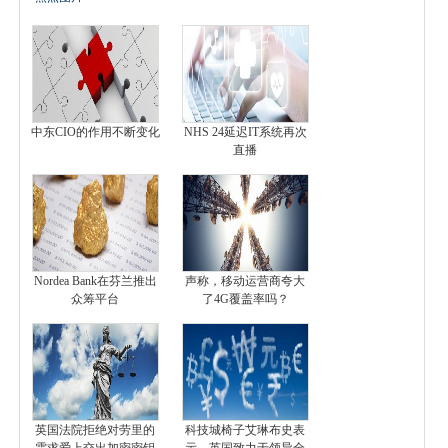
中东CIO的作用不断变化
NHS 24延迟IT系统再次
直播
Nordea Bank在芬兰推出
声称，移动运营商夸大
众筹平台
了4G覆盖率吗？
英国法院拒绝对劳里的
科技城椅子艾琳布史表