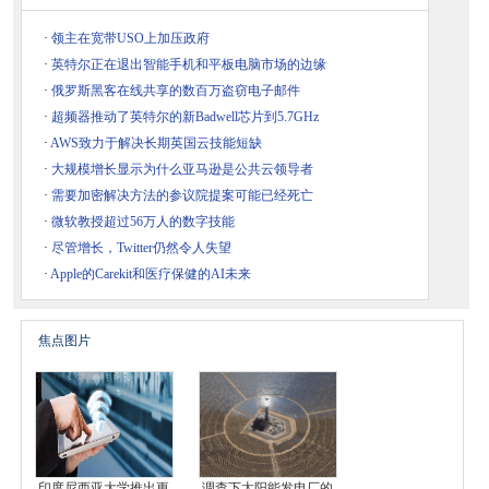
·
领主在宽带USO上加压政府
·
英特尔正在退出智能手机和平板电脑市场的边缘
·
俄罗斯黑客在线共享的数百万盗窃电子邮件
·
超频器推动了英特尔的新Badwell芯片到5.7GHz
·
AWS致力于解决长期英国云技能短缺
·
大规模增长显示为什么亚马逊是公共云领导者
·
需要加密解决方法的参议院提案可能已经死亡
·
微软教授超过56万人的数字技能
·
尽管增长，Twitter仍然令人失望
·
Apple的Carekit和医疗保健的AI未来
焦点图片
印度尼西亚大学推出更
调查下太阳能发电厂的