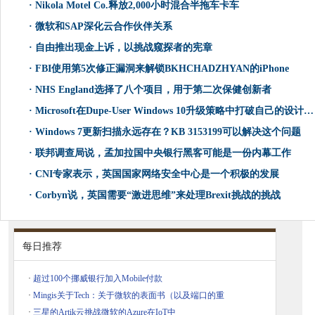
·
Nikola Motel Co.释放2,000小时混合半拖车卡车
·
微软和SAP深化云合作伙伴关系
·
自由推出现金上诉，以挑战窥探者的宪章
·
FBI使用第5次修正漏洞来解锁BKHCHADZHYAN的iPhone
·
NHS England选择了八个项目，用于第二次保健创新者
·
Microsoft在Dupe-User Windows 10升级策略中打破自己的设计规则
·
Windows 7更新扫描永远存在？KB 3153199可以解决这个问题
·
联邦调查局说，孟加拉国中央银行黑客可能是一份内幕工作
·
CNI专家表示，英国国家网络安全中心是一个积极的发展
·
Corbyn说，英国需要“激进思维”来处理Brexit挑战的挑战
每日推荐
·
超过100个挪威银行加入Mobile付款
·
Mingis关于Tech：关于微软的表面书（以及端口的重
·
三星的Artik云挑战微软的Azure在IoT中