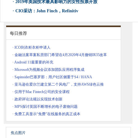
·
2019年英国技术最具影响力的女性投票开放
·
CIO采访：John Finch，Refinitiv
每日推荐
·
ICO到衣柜衣柜申请人
·
金融法案草案私营部门希望在4月2020年4月撤销IR35改革
·
Android 11最重要的补充
·
Microsoft为视频会议添加团队应用程序集成
·
Sapinsider巴塞罗那：用户社区侧重于S4 / HANA
·
亚马逊在爱尔兰建立第二个风电厂，支持AWS绿色云推
·
仅用于Mac Fintech公司的安全课程
·
政府评论法规以实现技术创新
·
MPS探讨英国不断增长的电子废物问题
·
免费工具显示“免费”在线服务的真正成本
焦点图片