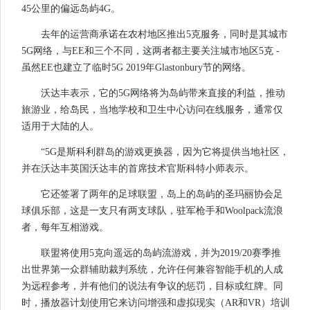
45公里的偏远岛屿4G。
去年的运营商承诺在农村地区推出5克服务，同时是其城市
5G网络，与EE和三个不同，这两者都主要关注城市地区5克 -
虽然EE也建立了临时5G 2019年Glastonbury节的网络。
沃达丰表示，它的5G网络将为岛屿带来直接的利益，推动
旅游业，给岛民，当地学校和卫生中心访问在线服务，通常仅
适用于大陆的人。
“5G是斯科利群岛的游戏更换器，因为它将提供当地社区，
并在沃达丰英国沃达丰的首席技术官斯科特小师表示。
它还签署了两年的足球联盟，岛上的岛屿的圣玛丽协会足
球俱乐部，这是一支只有两支球队，驻军枪手和Woolpack流浪
者，每年互相游戏。
联盟将使用5克向遥远的岛屿流游戏，并为2019/20赛季推
出世界第一众群辅助裁判系统，允许任何兼容智能手机的人成
为远程参考，并有他们的说法有争议的惩罚，目标或红牌。同
时，播放器计划使用它来访问增强和虚拟现实（AR和VR）培训