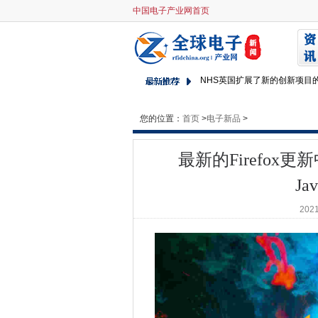
中国电子产业网首页
最新的Firefox更新中有什么？8
遇见警察使用面部识别可能是
获得1月2020年的修补程序周
NHS英国扩展了新的创新项目
企业挑战安全基础知识
“这个星球等不及，”普通厨师
您的位置：
首页
>
电子新品
>
常问问题：微软的新边缘解释
鸭鸭Go提供Mac用户甚至更多
最新的Firefox
正确的CPU如何帮助您的HCI
Ja
Google重新定位Gmail作为视
Lloyd的，英国劳动力超过一
2021
伦敦通过Synergy研究小组
司法部出版公共云安全基线
Adobe塑造速度休息
使用Patch Tuesday此处，请确
Apple将Mac迁移到2021年的