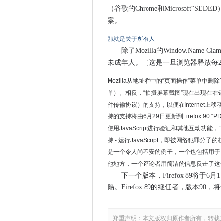
（谷歌的Chrome和Microsoft
最新的Firefox更新中有什么？8
案。
遇见警察使用面部识别可能是
那就是关于所有人
获得1月2020年的修补程序周
除了Mozilla的Window.Name
NHS英国扩展了新的创新项目
未成年人。（这是一旦浏览器释放每
企业挑战安全基础知识
“这个星球等不及，”普通厨师
Mozilla从地址栏中的“页面操作”菜单
常问问题：微软的新边缘解释
单）。相反，“拍摄屏幕截图”现在出现在右键单
件传输协议）的支持，以便在Internet
鸭鸭Go提供Mac用户甚至更多
持的支持将由6月29日更新到Firefox 90.
正确的CPU如何帮助您的HCI
使用JavaScript进行验证和其他互动功能，“
Google重新定位Gmail作为视
持 - 运行JavaScript，即被网络犯罪
Lloyd的，英国劳动力超过一
是一个令人尚不安的例子，一个也包括用于手动禁用
伦敦通过Synergy研究小组
他地方，一个评论者用简洁的信息反击了这个功
司法部出版公共云安全基线
下一个版本，Firefox 89将于
Adobe塑造速度休息
隔。Firefox 89的继任者，版本90
使用Patch Tuesday此处，请确
Apple将Mac迁移到2021年的
郑重声明：本文版权归原作者所有，转载