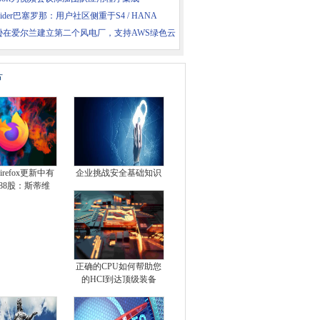
insider巴塞罗那：用户社区侧重于S4 / HANA
逊在爱尔兰建立第二个风电厂，支持AWS绿色云
片
refox更新中有
企业挑战安全基础知识
88股：斯蒂维
正确的CPU如何帮助您
的HCI到达顶级装备