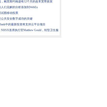
说，鲍里斯约翰逊有12个月的改革宽带政策
人们见解的分析添加到WebEx
图试图移动投票
是公共安全数字成功的关键
m Bank中的最新投资将支持云平台项目
NHSX首席执行官Matthew Gould，转型卫生服