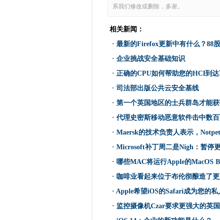
第一个英国地区的士兵群岛才能
系我们修改或删除，多谢。
ICO到衣柜衣柜申请人
相关新闻：
行业说，鲍里斯约翰逊有12个
·
最新的Firefox更新中有什么？88股
为什么PSD2在荷兰采用落后
代理史密斯移动恶意软件击中
·
企业挑战安全基础知识
金融法案草案私营部门希望在4月2
·
正确的CPU如何帮助您的HCI到
思科将人们见解的分析添加到We
·
司法部出版公共云安全基线
Microsoft STRIPS从Wi
·
第一个英国地区的士兵群岛才能获
Maersk的技术负责人表示，No
·
代理史密斯移动恶意软件击中数百
Android 11最重要的补充
·
Maersk的技术负责人表示，Notp
西雅图试图移动投票
·
Microsoft补丁周二是Nigh：暂停
NTT选择伦敦新成立的全球业
·
哪些MAC将运行Apple的MacOS Bi
Microsoft补丁周二是Nigh：
·
咖啡业看起来位于布伦彻酿造了更
Microsoft为视频会议添加团
合作是公共安全数字成功的关
·
Apple希望iOS的Safari成为您
三分之一的人更喜欢即时回复Ch
·
监控摄像机Czar要求更强大的英
哪些MAC将运行Apple的MacOS 