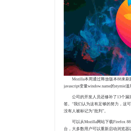
第一个英国地区的士兵群岛才能
ICO到衣柜衣柜申请人
行业说，鲍里斯约翰逊有12个
为什么PSD2在荷兰采用落后
代理史密斯移动恶意软件击中
金融法案草案私营部门希望在4月2
思科将人们见解的分析添加到We
Microsoft STRIPS从Wi
Maersk的技术负责人表示，No
Android 11最重要的补充
Mozilla本周通过释放版本88来
西雅图试图移动投票
javascript变量window.name的stymie
NTT选择伦敦新成立的全球业
Microsoft补丁周二是Nigh：
公司的开发人员还修补了13个漏洞
Microsoft为视频会议添加团
签。“我们认为这有足够的努力，这
没有人被标记为“批判”。
合作是公共安全数字成功的关
三分之一的人更喜欢即时回复Ch
可以从Mozilla网站下载Firefox 
哪些MAC将运行Apple的MacOS 
台，大多数用户可以重新启动浏览器以