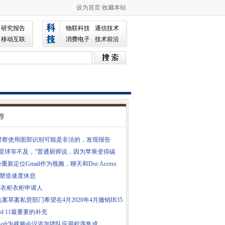
设为首页
收藏本站
研究报告
物联科技
通信技术
移动互联
消费电子
技术前沿
荐
警察使用面部识别可能是非法的，发现报告
个星球等不及，”普通厨师说，因为苹果变得碳
le重新定位Gmail作为视频，聊天和Doc Access
be塑造速度休息
到衣柜衣柜申请人
案草案私营部门希望在4月2020年4月撤销IR35
oid 11最重要的补充
rosoft为视频会议添加团队应用程序集成