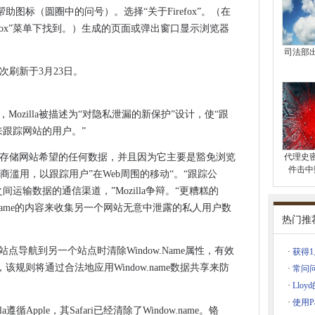
侧重于S4 / HANA
图标（圆圈中的问号）。选择“关于Firefox”。（在
Firefox”菜单下找到。）生成的页面或弹出窗口显示浏览器
支持云平台项目
警告问题
司法部
了更好的供应链
最后一次刷新于3月23日。
厂，支持AWS绿色云推
ew Gould，转型卫生服务技术
这个，Mozilla被描述为“对隐私泄漏的新保护”设计，使“跟
室补丁以及周二的SO-FAR-MILD补丁
性来跟踪网站的用户。”
为您的私人浏览器
ript变量可以存储网站希望的任何数据，并且因为它主要是豁免浏览
代理史
全课程
件击中
商滥用，以跟踪用户”在Web周围的移动“。“跟踪公
C适合业务？
之间运输数据的通信渠道，”Mozilla争辩。“更糟糕的
和能够”的地方当局发起
.Name的内容来收集另一个网站无意中泄露的私人用户数
英国惯例准则
热门推
一个站点导航到另一个站点时清除Window.Name属性，有效
·
获得1
规则将通过合法地应用Window.name数据共享来防
·
常问
·
Ll
？
·
使用Pa
循Apple，其Safari已经清除了Window.name。铬
废物问题