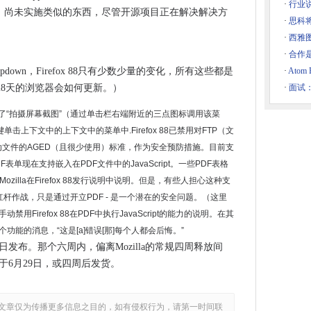
·
行业
“SEDED）尚未实施类似的东西，尽管开源项目正在解决解决方
8股：斯蒂维速度JavaScript跟踪器
·
思科将
非法的，发现报告
·
西雅
·
合作
二修补程序
 Clampdown，Firefox 88只有少数少量的变化，所有这些都是
·
Ato
的资金
28天的浏览器会如何更新。）
·
面试：
务技术
说，因为苹果变得碳中性
中删除了“拍摄屏幕截图”（通过单击栏右端附近的三点图标调用该菜
了
击上下文中的上下文中的菜单中.Firefox 88已禁用对FTP（文
上移动文件的AGED（且很少使用）标准，作为安全预防措施。目前支
隐私
“PDF表单现在支持嵌入在PDF文件中的JavaScript。一些PDF表格
到达顶级装备
Mozilla在Firefox 88发行说明中说明。但是，有些人担心这种支
频，聊天和Doc Access的协作集线器
分子的杠杆作战，只是通过开立PDF - 是一个潜在的安全问题。（这里
半的劳动力缺乏重要的数字技能
Firefox 88在PDF中执行JavaScript的能力的说明。在其
命名为全球零售枢顶中心
能的消息，“这是[a]错误[那]每个人都会后悔。”
6月1日发布。那个六周内，偏离Mozilla的常规四周释放间
，将于6月29日，或四周后发货。
保Windows Update暂停
ARM芯片？
文章仅为传播更多信息之目的，如有侵权行为，请第一时间联