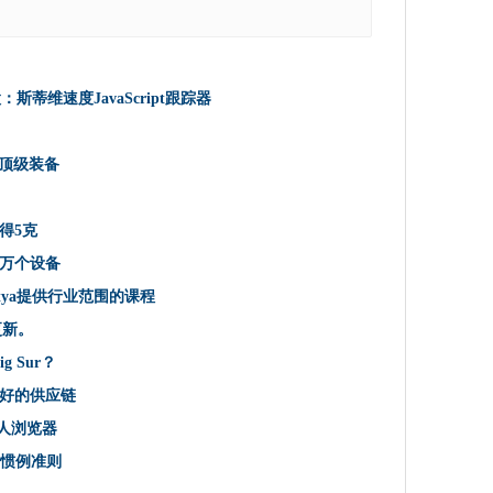
获得5克
月的改革宽带政策
：斯蒂维速度JavaScript跟踪器
数百万个设备
020年4月撤销IR35改革
达顶级装备
bEx
ndows 10中的未来功能升级的手动推迟，引用“混乱”
得5克
tpetya提供行业范围的课程
万个设备
etya提供行业范围的课程
更新。
务
g Sur？
暂停更新。
好的供应链
队应用程序集成
键
的私人浏览器
atbot关于资金等待人类答复
国惯例准则
Big Sur？