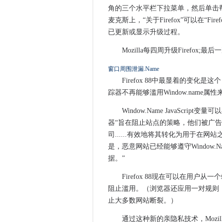
Sapinsider巴塞罗那：用户社区
角的三个水平栏下拉菜单，然后单击帮助
麦克斯上，“关于Firefox”可以在“
Atom Bank中的最新投资将
已更新或显示升级过程。
ICO关于使用面部识别技术的
咖啡业看起来位于布伦彻酿造
Mozilla每四周升级Firefox;
亚马逊在爱尔兰建立第二个风电
窗口周围泄漏.Name
面试：NHSX首席执行官Matth
Firefox 88中最显着的变化是
消失的SMBV3补丁，非安全办公
踪器不再能够滥用Window.name属
Apple希望iOS的Safari成
Window.Name JavaSc
仅用于Mac Fintech公司的安
器“旨在阻止站点的策略，他们被广告
是Apple的新款27-In。 IMA
司......有效地将其转化为用于在网站
伦敦技术和创新办公室在“愿意
是，恶意网站已经能够遵守Window
监控摄像机Czar要求更强大的
据。”
政府评论法规以实现技术创新
Firefox 88现在可以在用户从
Windows 10'服务结束'神话
阻止滥用。（浏览器还应用一对规则，该
未能解决网络威胁的商业领袖
止大多数网站断裂。）
iOS 14：企业的新功能是什么
通过这种新的亲隐私技术，Mozilla遵
MPS探讨英国不断增长的电子