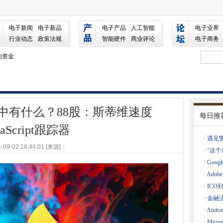
8股：斯蒂维速度JavaScript跟踪器
非法的，发现报告
电子新闻
电子新品
电子产品
人工智能
电子业界
二修补程序
行业动态
政策法规
智能硬件
商业评论
电子商务
的资金
说，因为苹果变得碳中性
了
隐私
更新中有什么？88股：斯蒂维速度
每日推
到达顶级装备
vaScript跟踪器
频，聊天和Doc Access的协作集线器
·
遇见
半的劳动力缺乏重要的数字技能
-09-02 18:44:01 [来源]：
·
“这
命名为全球零售枢顶中心
·
Goog
·
Ado
·
ICO
保Windows Update暂停
·
金融法
改革
·
Andr
ARM芯片？
·
Mic