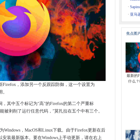
获得5克
·
Sap
·
亚马
月的改革宽带政策
推
焦点图
数百万个设备
020年4月撤销IR35改革
bEx
ndows 10中的未来功能升级的手动推迟，引用“混乱”
tpetya提供行业范围的课程
最新的Fi
什么？
刷新Firefox，添加另一个反跟踪防御，这一个设置为
滥用。
务
暂停更新。
，其中五个标记为“高”的Firefox的第二个严重标
队应用程序集成
可能被剥削了运行任意代码，”莫扎拉在五个中有三个。
键
atbot关于资金等待人类答复
88为Windows，MacOS和Linux下载。由于Firefox更新在后
Big Sur？
安装最新版本。要在Windows上手动更新，请在右上