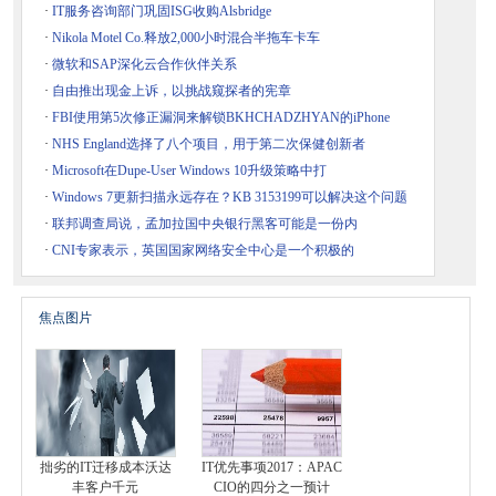
·
IT服务咨询部门巩固ISG收购Alsbridge
·
Nikola Motel Co.释放2,000小时混合半拖车卡车
·
微软和SAP深化云合作伙伴关系
·
自由推出现金上诉，以挑战窥探者的宪章
·
FBI使用第5次修正漏洞来解锁BKHCHADZHYAN的iPhone
·
NHS England选择了八个项目，用于第二次保健创新者
·
Microsoft在Dupe-User Windows 10升级策略中打
·
Windows 7更新扫描永远存在？KB 3153199可以解决这个问题
·
联邦调查局说，孟加拉国中央银行黑客可能是一份内
·
CNI专家表示，英国国家网络安全中心是一个积极的
焦点图片
拙劣的IT迁移成本沃达
IT优先事项2017：APAC
丰客户千元
CIO的四分之一预计