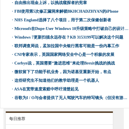
·
自由推出现金上诉，以挑战窥探者的宪章
·
FBI使用第5次修正漏洞来解锁BKHCHADZHYAN的iPhone
·
NHS England选择了八个项目，用于第二次保健创新者
·
Microsoft在Dupe-User Windows 10升级策略中打破自己的设计规则
·
Windows 7更新扫描永远存在？KB 3153199可以解决这个问题
·
联邦调查局说，孟加拉国中央银行黑客可能是一份内幕工作
·
CNI专家表示，英国国家网络安全中心是一个积极的发展
·
Corbyn说，英国需要“激进思维”来处理Brexit挑战的挑战
·
微软留下了功能手机业务，因为诺基亚重新开始，有点
·
这些研究生不知道他们的教学助理是一个机器人
·
ASA在宽带速度索赔中呼吁清楚起见
·
谷歌为I / O与会者提供了无人驾驶汽车的特写镜头（但没有游乐设施）
每日推荐