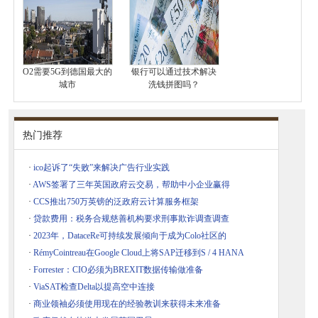
O2需要5G到德国最大的
银行可以通过技术解决
城市
洗钱拼图吗？
热门推荐
·
ico起诉了“失败”来解决广告行业实践
·
AWS签署了三年英国政府云交易，帮助中小企业赢得
·
CCS推出750万英镑的泛政府云计算服务框架
·
贷款费用：税务合规慈善机构要求刑事欺诈调查调查
·
2023年，DataceRe可持续发展倾向于成为Colo社区的
·
RémyCointreau在Google Cloud上将SAP迁移到S / 4 HANA
·
Forrester：CIO必须为BREXIT数据传输做准备
·
ViaSAT检查Delta以提高空中连接
·
商业领袖必须使用现在的经验教训来获得未来准备