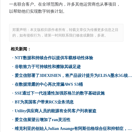
一名联合客户。在全球范围内，许多其他运营商也从事项目，
以帮助他们实现数字转换计划。
郑重声明：本文版权归原作者所有，转载文章仅为传播更多信息之目
的，如有侵权行为，请第一时间联系我们修改或删除，多谢。
相关新闻：
·
NTT数据和持续合作以提供车载移动性体验
·
谷歌致力于可持续性和擦除其碳足迹
·
爱立信部署了3DEXISIEN，将产品设计提升为ELISA墨水5G核心技术协议
·
在数据泄露的中心再次泄漏AWS S3桶
·
SSE通过下一代连通性加强苏格兰的数字基础设施
·
BT为英国客户带来RCS业务消息
·
Utility供应商人员的能源有全民客户列表被盗
·
爱立信展望云增加了ran灵活性
·
维克利亚的创始人Julian Assange有阿斯伯格综合征和抑郁症，法院听到