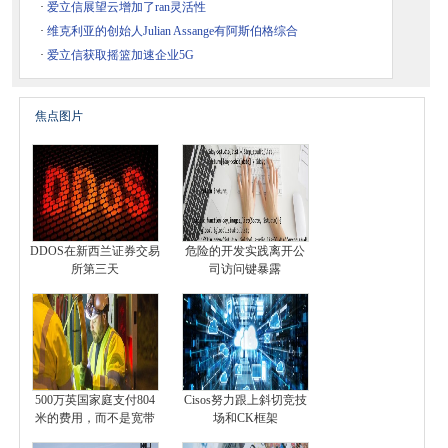
·
爱立信展望云增加了ran灵活性
·
维克利亚的创始人Julian Assange有阿斯伯格综合
·
爱立信获取摇篮加速企业5G
焦点图片
DDOS在新西兰证券交易
危险的开发实践离开公
所第三天
司访问键暴露
500万英国家庭支付804
Cisos努力跟上斜切竞技
米的费用，而不是宽带
场和CK框架