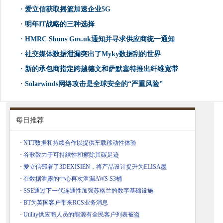
·
爱立信获取摇篮加速企业5G
·
明年IT战略的三种选择
·
HMRC Shuns Gov.uk通知并寻求供应商统一通知
·
社交媒体数据泄漏突出了Myky数据刮的世界
·
新的承包商指定跨越德文和萨默塞特推出纤维宽带
·
Solarwinds网络攻击是全球安全的“严重风险”
每日推荐
·
NTT数据和持续合作以提供车载移动性体验
·
谷歌致力于可持续性和擦除其碳足迹
·
爱立信部署了3DEXISIEN，将产品设计提升为ELISA墨
·
在数据泄露的中心再次泄漏AWS S3桶
·
SSE通过下一代连通性加强苏格兰的数字基础设施
·
BT为英国客户带来RCS业务消息
·
Utility供应商人员的能源有全民客户列表被盗