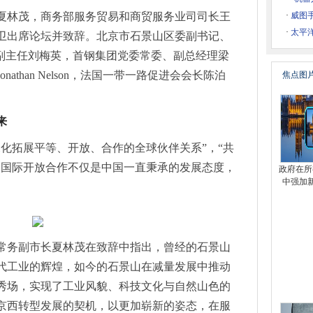
战略合作
夏林茂，商务部服务贸易和商贸服务业司司长王
·
威图
星慕尼黑上海光博会圆满收官！
·
太平洋
卫出席论坛并致辞。北京市石景山区委副
书记
、
age IC
商
职副主任刘梅英，首钢集团党委常委、副总经理梁
寻找行业重启新活力！
athan Nelson，法国一带一路促进会会长陈泊
焦点图
车之外看展商引导这三大行业焦点
慕尼黑上海电子展圆满收官！
来
技术交易大会 新技术新产品首发推介系列活动 高端医疗器械专场成功举办
技术交易大会 新技术新产品首发推介系列活动节能环保专场成功举办
深化拓展平等、开放、合作的全球伙伴关系”，“共
-2023中关村论坛中关村国际技术交易大会 新技术新产品首发推介系列
。国际开放合作不仅是中国一直秉承的发展态度，
政府在所
技术交易大会17项院所高校新技术新产品首发
中强加
技术交易大会 新技术新产品首发推介系列活动 人工智能专场成功举办
-2023中关村论坛中关村国际技术交易大会 新技术新产品首发推介系列
技术交易大会 新技术新产品首发推介系列活动 生物医药与健康专场成功举办
常务副市长夏林茂在致辞中指出，曾经的石景山
会 新技术新产品首发推介系列活动 智能制造与高端装备专场成功举办
代工业的辉煌，如今的石景山在减量发展中推动
门子“自动化设备仿真虚拟调试创新应用奖”
秀场，实现了工业风貌、科技文化与自然山色的
在沈召开 辽宁省委常委、沈阳市委书记王新伟出席并宣布大会开幕
京西转型发展的契机，以更加崭新的姿态，在服