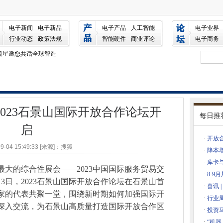
景山国际开放合作论坛开启
要抓手，高频科技超纯水工艺助行业提质减负
电子新闻
电子新品
电子产品
人工智能
电子业界
3年
行业动态
政策法规
智能硬件
商业评论
电子商务
海目星邀您共话全球智造
5001职业健康安全管理体系认证！
华南电子展“圈出”产业关键词！
率介绍-瑞丰德永
亮相北京世界机器人大会
2023石景山国际开放合作论坛开
U手机中国售后维修中心
每日推
 Routing技术网络运营商
启
安顺利举行，吉安阿里云产业创新中心正式揭牌
·
开放合
09-04 15:49:33 [来源]：搜狐
·
降本
·
库卡
行车锂电池安全” 调研座谈会在人民日报社举行
最大的综合性展会——2023中国国际服务贸易交
·
8-9
中关村技术交易与推广推介对接活动高端装备（无人机）专场成功举办
3日，2023石景山国际开放合作论坛在石景山首
·
喜讯 
开工奠基，加速品牌产业布局
家的代表共聚一堂，围绕新时期如何加强国际开
·
行业周
坛关于公布“2020计算机软件研发行业科技创新优秀发明成果” 评审专家名
深入交流，为石景山高质量打造国际开放合作区
·
投资
·
“机器