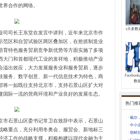
心有哪些低碳演进之路？
世界合作的网络。
术创新与产业协作，畅游汽车电子之旅！
激光焊接设备批量交付客户！
们如何为高速发展的工业互联网提供技术支撑？
z大多数
业司司长王东堂在发言中讲到，近年来北京市作
些技术市场值得“深追”？
示范区和自贸试验区两区叠加区，在抢抓制造业
多第三代半导体优质企业“大放异彩”！
培育特色服务贸易竞争新优势等方面实施了多项
系列新一代Edition机器人：搬运、装配、打磨“样样行”
西大门和首都现代工业的发祥地，积极推动产业
电子展连接器主题展区精彩亮相！
会溢出效应，大力发展服务业和服务贸易，逐步
车电子派对，是什么体验？
Faceb
技服务、数字创意、新一代信息技术为特色，商
智能化制造，圆桌汇智共谋高质量发展
数
向未来的锂电行业解决方案
部将一如既往支持北京市，支持石景山区扩大对
启动创新创业创造大赛
建国际一流的营商环境和产业良好的发展生态。
届中国环博会，可持续解决方案备受关注
热门推
域综合服务商
·
戴尔，
3年慕尼黑上海电子展十大关键词新鲜出炉!
京市石景山区委
书记
常卫在致辞中表示，石景山
·
中小企
嘉100W充吧测评
战略重点，充分利用冬奥会、服贸会、新地标三
·
朝鲜
招募实力团队携手提升平台交易体验
经济工作的战略支撑，积极构建以现代金融为主