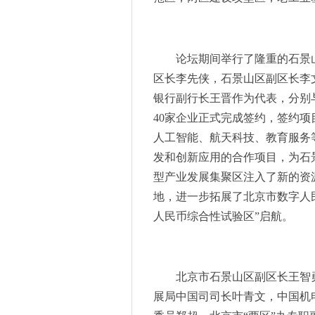
单和评选标准的公告
京东物流与Darwynn Ltd签署
“激光+智造”实力出圈！海目
论坛期间举行了隆重的石景
ROHM开发出EcoGaN Power St
区长李先侠，石景山区副区长李
来2023慕尼黑上海电子展，
银行副行长王晋作为代表，分别
汹涌人潮寻求产业破局口，汽
40家企业正式完成签约，签约
匠心独运，不落窠臼，2023
人工智能、航天科技、教育服务
2023中关村论坛中关村国际
发和创新应用的合作项目，为石
2023中关村论坛中关村国际
型产业发展集聚区注入了新的资
聚力创新， 发展“材”“能” -
地，进一步拓展了北京市数字人
2023中关村论坛中关村国际
人民币综合性试验区”启航。
2023中关村论坛中关村国际
自主创“芯”，为5G铸“魂” -
2023中关村论坛中关村国际
北京市石景山区副区长王智
2023中关村国际技术交易大
展局中国司司长叶青文，中国机
数字化转型先锋！海目星荣获西