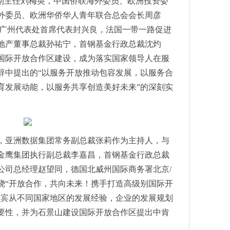
职副主任刘梅英，中国侨联海外委员、欧洲投资委
在沈召开 辽宁省委常委、沈阳市委书记王新伟出席并宣布大会开幕
外委员、欧洲华侨华人青年联合总会会长周彦
心有哪些低碳演进之路？
/广州代表处首席代表封兴良，法国一带一路促进
术创新与产业协作，畅游汽车电子之旅！
地产董事总裁孙祐宁，首钢基金行政总裁沈灼
激光焊接设备批量交付客户！
国际开放合作区建设，成为落实
国家领导
人在服
们如何为高速发展的工业互联网提供技术支撑？
辞中提出的“以服务开放推动包容发展，以服务合
些技术市场值得“深追”？
育发展动能，以服务共享创造美好未来”的深刻实
多第三代半导体优质企业“大放异彩”！
系列新一代Edition机器人：搬运、装配、打磨“样样行”
电子展连接器主题展区精彩亮相！
车电子派对，是什么体验？
，亚洲数据集团常务副总裁张莉作为主持人，与
智能化制造，圆桌汇智共谋高质量发展
金鹰集团执行副总裁李嘉昌，首钢基金行政总裁
向未来的锂电行业解决方案
公司总经理赵望同，德国北威州国际商务署北京/
启动创新创业创造大赛
绕“开放合作，共向未来！携手打造高级别国际开
届中国环博会，可持续解决方案备受关注
域综合服务商
嘉宾从不同国家地区的发展经验，企业的发展规划
3年慕尼黑上海电子展十大关键词新鲜出炉!
要性，并为石景山建设国际开放合作区提出中肯
嘉100W充吧测评