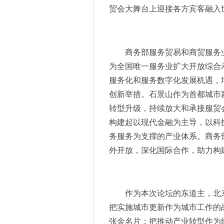
算力需求飙升的当下，数据中
贸会大舞台上迎接各方宾客融入
7月邀您共探“智慧出行”的技
率先出货！海目星光伏接线盒
产业规模已突破万亿元，巨头
商务部服务贸易和商贸服务
5G发牌四年成绩斐然，当前哪
为全国唯一服务业扩大开放综合
2023慕尼黑上海电子展汇聚众
服务化和服务数字化发展机遇，
新品发布 KR CYBERTECH
创新举措。石景山作为首都城市
群星荟萃，2023慕尼黑上海
转型升级，持续放大和承接服贸
在慕尼黑上海电子展开一场汽
构建起以现代金融为主导，以科
富信电子集团丨政企交心聚焦
直播预告【库卡面对面】之面
务服务为支撑的产业体系。商务
2023品牌强国先行工程510
外开放，深化国际合作，助力构
新美乐塑料管道产品亮相第24
斯康达电子—精密测量仪器领
厘清电子行业发展新趋势,202
作为本次论坛的东道主，北
桌面快充神器，告别凌乱线材 航
把实施城市更新作为城市工作的
Ulink开启做市商招募计划，
张金名片；把推动产业转型作为