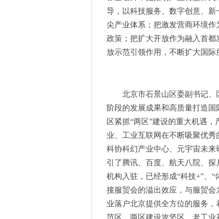
2023亚洲汽车轻量化展暨上海
导，以科技服务、数字创意、新
开放合作 共向未来 2023石
尖产业体系；把激发营商环境作为
降本增效成半导体穿越周期重
政策；把扩大开放作为融入首都
库卡与忠实客户六协携手走过2
放示范引领作用，不断扩大国际
8-9月展会预告 | 汇聚前沿，
喜讯 | 海目星顺利通过ISO4
行业周期始末，2023年慕尼黑
北京市石景山区委副
书记
、
投资马来西亚篇：主要税种及税
阶段的发展成果和高质量打造国
“机器人+”驭领未来 — 新松
区紧抓“两区”建设的重大机遇
威图手机售后维修服务-VERT
业、工业互联网在不断吸聚优秀的
太平洋电信：首家全网Segment
科协科幻产业中心、元宇宙未来
2023全球数字科技大会·吉
引了腾讯、百度、航天八院、探
冠军品质 科技创新
机构入驻，已经形成“科技+”、
政产学研用多方联动，“电动自
接服贸会的溢出效应，与服贸会
智“造”延庆，“飞”越首都--
业落户北京提供全方位的服务，
挪亚检测认证集团产业化基地
第十七届中国科学家（国际）论
范区，两区建设攻坚区，老工业