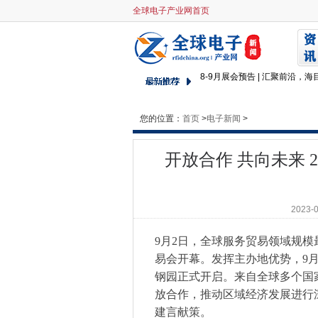
开放合作 共向未来 2023石
全球电子产业网首页
降本增效成半导体穿越周期重
库卡与忠实客户六协携手走过2
8-9月展会预告 | 汇聚前沿，
喜讯 | 海目星顺利通过ISO4
行业周期始末，2023年慕尼黑
您的位置：
首页
>
投资马来西亚篇：主要税种及税
电子新闻
>
“机器人+”驭领未来 — 新松
开放合作 共向未来 
威图手机售后维修服务-VERT
太平洋电信：首家全网Segment
2023全球数字科技大会·吉
2023-
冠军品质 科技创新
政产学研用多方联动，“电动自
9月2日，全球服务贸易领域规模
智“造”延庆，“飞”越首都--
易会开幕。发挥主办地优势，9月
挪亚检测认证集团产业化基地
钢园正式开启。来自全球多个国
第十七届中国科学家（国际）论
放合作，推动区域经济发展进行
单和评选标准的公告
建言献策。