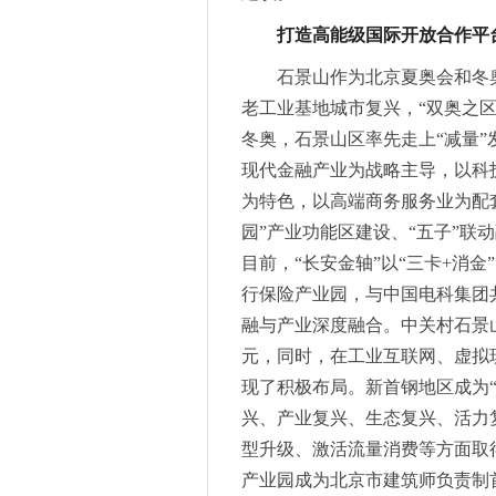
Ulink开启做市商招募计划，
打造高能级国际开放合作平
2023亚洲汽车轻量化展暨上海
石景山作为北京夏奥会和冬
老工业基地城市复兴，“双奥之
冬奥，石景山区率先走上“减量
现代金融产业为战略主导，以科
为特色，以高端商务服务业为配套支
园”产业功能区建设、“五子”联
目前，“长安金轴”以“三卡+消
行保险产业园，与中国电科集团
融与产业深度融合。中关村石景山园
元，同时，在工业互联网、虚拟现
现了积极布局。新首钢地区成为“
兴、产业复兴、生态复兴、活力
型升级、激活流量消费等方面取
产业园成为北京市建筑师负责制