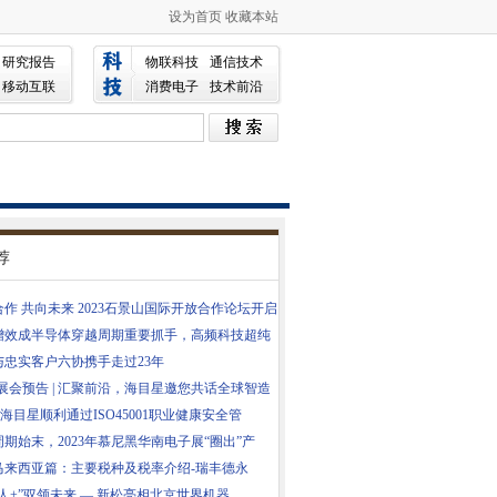
设为首页
收藏本站
研究报告
物联科技
通信技术
移动互联
消费电子
技术前沿
荐
作 共向未来 2023石景山国际开放合作论坛开启
增效成半导体穿越周期重要抓手，高频科技超纯
与忠实客户六协携手走过23年
月展会预告 | 汇聚前沿，海目星邀您共话全球智造
| 海目星顺利通过ISO45001职业健康安全管
期始末，2023年慕尼黑华南电子展“圈出”产
马来西亚篇：主要税种及税率介绍-瑞丰德永
人+”驭领未来 — 新松亮相北京世界机器