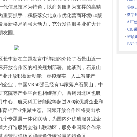
·
Gol
国际车轮工业展：“轻装”上阵，如约而来
一代信息技术为特色，以商务服务为支撑的高精
·
谷歌
景山国际开放合作论坛开启
·
数字
重要抓手，积极落实北京市优化营商环境6.0版
要抓手，高频科技超纯水工艺助行业提质减负
·
AET
发展新格局的强大动力，充分发挥服务业扩大开
3年
·
CIO
朋友圈。
海目星邀您共话全球智造
·
维珍
·
BNP P
5001职业健康安全管理体系认证！
华南电子展“圈出”产业关键词！
区长李新在主题发言中详细的介绍了石景山近一
率介绍-瑞丰德永
际开放合作区的相关规划部署。他谈到，石景山
亮相北京世界机器人大会
，产业开放积蓄新动能，虚拟现实、人工智能产
U手机中国售后维修中心
企业，中国VR50强已经有14家落户石景山，中
 Routing技术网络运营商
研究院等产业平台也相继落户。首钢园北区也吸
安顺利举行，吉安阿里云产业创新中心正式揭牌
月中心、航天科工智能院等超过200家优质企业和
“体育+”产业集聚生态。国际开放合作区将突出承
行车锂电池安全” 调研座谈会在人民日报社举行
九个专题展一体化联动，为国内外优质服务业企
中关村技术交易与推广推介对接活动高端装备（无人机）专场成功举办
着力打造服贸会溢出联动区，服务业国际合作示
开工奠基，加速品牌产业布局
坛关于公布“2020计算机软件研发行业科技创新优秀发明成果” 评审专家名
基地转型样板区和绿色低碳发展的特色区。