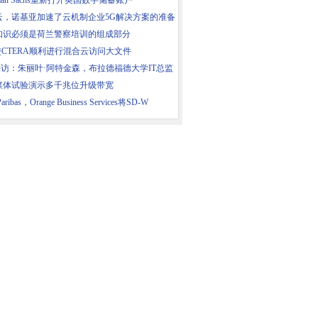
dman Sachs重新打开英国数字储蓄账户
云，诺基亚加速了云机制企业5G解决方案的准备
知识必须是荷兰警察培训的组成部分
使CTERA顺利进行混合云访问大文件
采访：朱丽叶·阿特金森，布拉德福德大学IT总监
媒体试验演示多千兆位升级带宽
aribas，Orange Business Services将SD-W