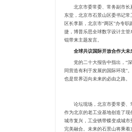
京东物流与Darwynn Ltd签署
北京市委常委、常务副市长
“激光+智造”实力出圈！海目
东堂，北京市石景山区委
书记
常
ROHM开发出EcoGaN Power St
区长李新，北京市“两区”办专
来2023慕尼黑上海电子展，
捷，博普乐思全球数字设计主管Jon
汹涌人潮寻求产业破局口，汽
锟带来主题发言。
匠心独运，不落窠臼，2023
全球共议国际开放合作大未
2023中关村论坛中关村国际
2023中关村论坛中关村国际
党的
二十大
报告中指出，“
聚力创新， 发展“材”“能” -
同营造有利于发展的国际环境”
2023中关村论坛中关村国际
也是世界迈向未来的必由之路。
2023中关村论坛中关村国际
自主创“芯”，为5G铸“魂” -
2023中关村论坛中关村国际
论坛现场，北京市委常委、
2023中关村国际技术交易大
作为北京的老工业基地创造了现
数字化转型先锋！海目星荣获西
城市复兴，工业锈带蝶变成城市
第八届中国沈阳国际机器人大会
完美融合。未来的石景山将乘着