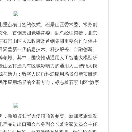
战略合作
星慕尼黑上海光博会圆满收官！
山重点项目签约仪式。石景山区委常委、常务副
age IC
文化，首钢集团党委常委、副总经理梁捷，北京
寻找行业重启新活力！
与石景山区人民政府及首钢集团重要合作伙伴共
车之外看展商引导这三大行业焦点
项目涵盖新一代信息技术、科技服务、金融创新、
慕尼黑上海电子展圆满收官！
等领域。其中，围绕推动通用人工智能大模型研
技术交易大会 新技术新产品首发推介系列活动 高端医疗器械专场成功举办
景山区打造具有区域影响力的通用人工智能大模
技术交易大会 新技术新产品首发推介系列活动节能环保专场成功举办
源与活力；数字人民币科幻应用场景创新项目落
-2023中关村论坛中关村国际技术交易大会 新技术新产品首发推介系列
民币应用场景的全新方向，标志着石景山区“数字
技术交易大会17项院所高校新技术新产品首发
技术交易大会 新技术新产品首发推介系列活动 人工智能专场成功举办
-2023中关村论坛中关村国际技术交易大会 新技术新产品首发推介系列
技术交易大会 新技术新产品首发推介系列活动 生物医药与健康专场成功举办
勇，新加坡驻华大使馆商务参赞、新加坡企业发
会 新技术新产品首发推介系列活动 智能制造与高端装备专场成功举办
电产品进出口商会常务副会长兼专家委员会主任
门子“自动化设备仿真虚拟调试创新应用奖”