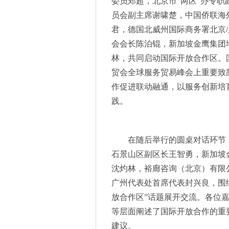
委员郑超，北京市“两区”办专
第八届中国沈阳国际机器人大会
员会副主席谢啸楚，中国侨联海
算力需求飙升的当下，数据中
君，德国北威州国际商务署北京
7月邀您共探“智慧出行”的技
会会长陈泊锟，新加坡金鹰集团
率先出货！海目星光伏接线盒
林，共同启动国际开放合作区。
产业规模已突破万亿元，巨头
贸会全球服务贸易峰会上重要致
5G发牌四年成绩斐然，当前哪
作促进联动融通，以服务创新培
2023慕尼黑上海电子展汇聚众
新品发布 KR CYBERTECH
践。
群星荟萃，2023慕尼黑上海
在慕尼黑上海电子展开一场汽
在随后举行的圆桌对话环节
富信电子集团丨政企交心聚焦
石景山区副区长王智勇，新加坡
直播预告【库卡面对面】之面
沈灼林，裕廊咨询（北京）有限
2023品牌强国先行工程510
广州代表处首席代表封兴良，围
新美乐塑料管道产品亮相第24
斯康达电子—精密测量仪器领
放合作区”话题展开交流。各位
厘清电子行业发展新趋势,202
等层面阐述了国际开放合作的重
桌面快充神器，告别凌乱线材 航
建议。