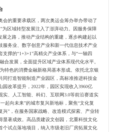
招募实力团队携手提升平台交易体验
台
国际车轮工业展：“轻装”上阵，如约而来
奥会的重要承载区，两次奥运会筹办举办带动了
区”为区域转型发展注入了澎湃动力。因服务保障
”发展之路，推动产业结构的重建，逐步构建起以
技服务业、数字创意产业和新一代信息技术产业
撑的“1+3+1”高精尖产业体系，与“一轴四
动融合发展，全面提升区域产业体系现代化水平。
金”为特色的消费金融新格局基本形成。依托北京银
共同打造智能制造产业园区，高标准推进科技金
改革提升，2022年，园区实现收入3960亿
实、人工智能、科幻、互联网3.0等前沿赛道实
一起向未来”的城市复兴新地标，聚焦“文化复
复兴”，在服务国家战略、改造模式探索、产业转
得显著成效。高品质建设文创园，北重科技文化
首个试点落地项目，纳入市级老旧厂房拓展文化