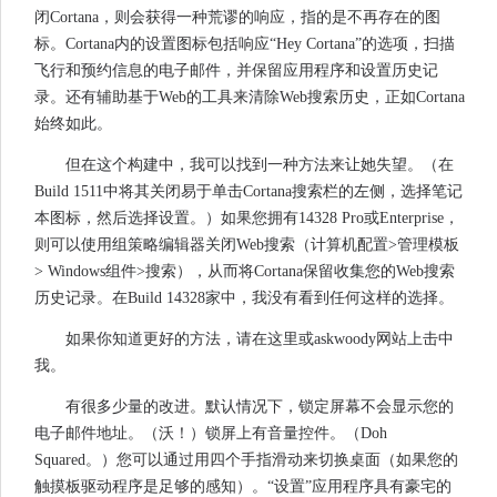
闭Cortana，则会获得一种荒谬的响应，指的是不再存在的图
标。Cortana内的设置图标包括响应“Hey Cortana”的选项，扫描
飞行和预约信息的电子邮件，并保留应用程序和设置历史记
录。还有辅助基于Web的工具来清除Web搜索历史，正如Cortana
始终如此。
但在这个构建中，我可以找到一种方法来让她失望。（在
Build 1511中将其关闭易于单击Cortana搜索栏的左侧，选择笔记
本图标，然后选择设置。）如果您拥有14328 Pro或Enterprise，
则可以使用组策略编辑器关闭Web搜索（计算机配置>管理模板
> Windows组件>搜索），从而将Cortana保留收集您的Web搜索
历史记录。在Build 14328家中，我没有看到任何这样的选择。
如果你知道更好的方法，请在这里或askwoody网站上击中
我。
有很多少量的改进。默认情况下，锁定屏幕不会显示您的
电子邮件地址。（沃！）锁屏上有音量控件。（Doh
Squared。）您可以通过用四个手指滑动来切换桌面（如果您的
触摸板驱动程序是足够的感知）。“设置”应用程序具有豪宅的