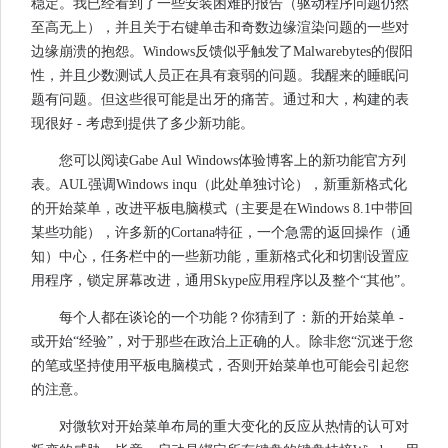
稳定。我已经看到了一些安装困难的报告（驱动程序问题仍然
至高无上），并且关于右键单击和奇数边缘渲染问题的一些对
边缘崩溃的抱怨。Windows反馈似乎触发了Malwarebytes的假阳
性，并且少数测试人员正在具有衰弱的问题。我醒来的睡眠问
题有问题。但这些很可能是出牙的痛苦。通过和大，构建的表
现很好 - 考虑到提供了多少新功能。
您可以阅读Gabe Aul Windows体验博客上的新功能官方列
表。AUL强调Windows inqu（此处单独讨论），新重新格式化
的开始菜单，改进平板电脑模式（主要是在Windows 8.1中带回
某些功能），许多新的Cortana特征，一个急需的返回操作（通
知）中心，任务栏中的一些新功能，重新格式化和切割设置应
用程序，锁定屏幕改进，通用Skype应用程序以及整个“其他”。
每个人都在谈论的一个功能？你猜到了：新的开始菜单 -
或开始“经验”，对于那些在政治上正确的人。除非您“沉迷于您
的笔或坚持使用平板电脑模式，否则开始菜单也可能会引起您
的注意。
对微软对开始菜单布局的重大变化的反应从热情的认可对