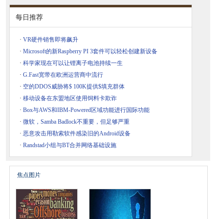
每日推荐
·
VR硬件销售即将飙升
·
Microsoft的新Raspberry PI 3套件可以轻松创建新设备
·
科学家现在可以让锂离子电池持续一生
·
G.Fast宽带在欧洲运营商中流行
·
空的DDOS威胁将$ 100K提供$填充群体
·
移动设备在东盟地区使用饲料卡欺诈
·
Box与AWS和IBM-Powered区域功能进行国际功能
·
微软，Samba Badlock不重要，但足够严重
·
恶意攻击用勒索软件感染旧的Android设备
·
Randstad小组与BT合并网络基础设施
焦点图片