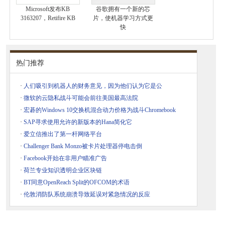
Microsoft发布KB
谷歌拥有一个新的芯
3163207，Retifire KB
片，使机器学习方式更
快
热门推荐
·
人们吸引到机器人的财务意见，因为他们认为它是公
·
微软的云隐私战斗可能会前往美国最高法院
·
宏碁的Windows 10交换机混合动力价格为战斗Chromebook
·
SAP寻求使用允许的新版本的Hana简化它
·
爱立信推出了第一杆网络平台
·
Challenger Bank Monzo被卡片处理器停电击倒
·
Facebook开始在非用户瞄准广告
·
荷兰专业知识透明企业区块链
·
BT同意OpenReach Split的OFCOM的术语
·
伦敦消防队系统崩溃导致延误对紧急情况的反应