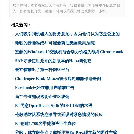
郑重声明：本文版权归原作者所有，转载文章仅为传播更多信息之目
的，如有侵权行为，请第一时间联系我们修改或删除，多谢。
相关新闻：
·
人们吸引到机器人的财务意见，因为他们认为它是公正的
·
微软的云隐私战斗可能会前往美国最高法院
·
宏碁的Windows 10交换机混合动力价格为战斗Chromebook
·
SAP寻求使用允许的新版本的Hana简化它
·
爱立信推出了第一杆网络平台
·
Challenger Bank Monzo被卡片处理器停电击倒
·
Facebook开始在非用户瞄准广告
·
荷兰专业知识透明企业区块链
·
BT同意OpenReach Split的OFCOM的术语
·
伦敦消防队系统崩溃导致延误对紧急情况的反应
·
BT创建1,700名学徒和毕业生岗位
·
谷歌，你在做什么？摩托罗拉Ex-Prez现在新的硬件主管