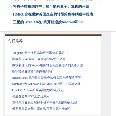
·
将原子拍摄到硅中，您可能有量子计算机的开始
·
HMRC旨在缓解英国企业的转型给数字纳税申报表
·
三星的Tizen 3.0在9月开始迎接Android和iOS
每日推荐
·
Juniper的新交换机添加到云聚焦的阵容中
·
谷歌和Levis今年正在发布智能牛仔夹克
·
微软的迷人的Gigjam服务对任何想要邀请的人都开放
·
数字转换在IT部门的平衡转移
·
Amazon.com显示欧盟委员会如何实现电子商务平等
·
Microsoft到Windows Live Mail 2012用户：现在切换
·
Oracle在2017年扩展英国数据中心足迹
·
领主在宽带USO上加压政府
·
英特尔正在退出智能手机和平板电脑市场的边缘
·
俄罗斯黑客在线共享的数百万盗窃电子邮件