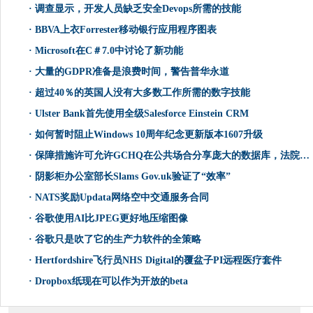
·
调查显示，开发人员缺乏安全Devops所需的技能
·
BBVA上衣Forrester移动银行应用程序图表
·
Microsoft在C＃7.0中讨论了新功能
·
大量的GDPR准备是浪费时间，警告普华永道
·
超过40％的英国人没有大多数工作所需的数字技能
·
Ulster Bank首先使用全级Salesforce Einstein CRM
·
如何暂时阻止Windows 10周年纪念更新版本1607升级
·
保障措施许可允许GCHQ在公共场合分享庞大的数据库，法院听到
·
阴影柜办公室部长Slams Gov.uk验证了“效率”
·
NATS奖励Updata网络空中交通服务合同
·
谷歌使用AI比JPEG更好地压缩图像
·
谷歌只是吹了它的生产力软件的全策略
·
Hertfordshire飞行员NHS Digital的覆盆子PI远程医疗套件
·
Dropbox纸现在可以作为开放的beta