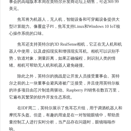
事会的高端版本本周在英特尔开发商论坛上销售，可达369.99
美元。
焦耳将为机器人，无人机，智能设备和可穿戴设备提供大
型计算能力。像覆盆子PI，焦耳支持Linux和Windows 10 IoT核
心操作系统的口味。
焦耳还支持英特尔的3D RealSense相机，它正在无人机和机
器人中使用，以及虚拟现实和增强现实耳机。相机可以识别手
势，轨道对象，测量距离，如果正确编程，则识别人类的情
绪。相机可帮助无人机和机器人避免碰撞。
除此之外，英特尔的挑战是让开发人员接受董事会。英特
尔之前的上一块董事会避风港被广泛接受，并且使用英特尔板
的许多项目由芯片制造商驱动。Raspberry PI销售在数百万里，
它遍布其繁荣的软件开发生态系统。
在IDF周二，英特尔展示了焦耳芯片组，用于调酒机器人和
摩托车头盔。但是，有趣的用途是在一对智能眼镜中，帮助质
量控制工人进行实时分析，当产品存在问题时，眼镜嗡嗡作
响。