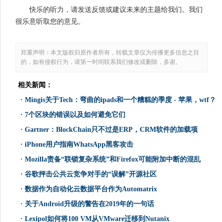
快乐的听力，请发送反馈或建议未来的主题给我们。我们
很乐意听取您的意见。
郑重声明：本文版权归原作者所有，转载文章仅为传播更多信息之目
的，如有侵权行为，请第一时间联系我们修改或删除，多谢。
相关新闻：
·
Mingis关于Tech：弯曲的ipads和一个糟糕的季度 - 苹果，wtf？
·
7个区块的错误以及如何避免它们
·
Gartner：BlockChain只不过是ERP，CRM软件的加载项
·
iPhone用户指南WhatsApp黑客攻击
·
Mozilla责备“联锁复杂系统”和Firefox可能附加中断的混乱
·
谷歌抨击公共云竞争对手的“误解”开源社区
·
数据作为自动化云数据平台作为Automatrix
·
关于Android升级的警告在2019年的一句话
·
Lexipol如何将100 VM从VMware迁移到Nutanix