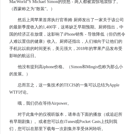
MacWorld“S Michael Simon的愤怒 - 两人都被震惊地震惊了。
（西蒙称之为“散装”。）
然后上周苹果首席执行官蒂姆·厨师发出了一家关于该公司
的最新季度收入的1,400字，这将缺乏早期预期。厨师指出，中
国的经济正在放缓，这影响了iPhone销售 - 导致降低（但仍然令
人难以置信的健康）收入。厨师还指出，人们倾向于让他们的
手机比以前的时间更长，美元强大，2018年的苹果产品发布受
影响的航运日。
他没有提到高iphone价格。（Simon和Mingis也称为那么小
的发展。）
总而言之，这一集技术的TECIS的一集可以总结为Apple
WTF讨论。
哦，我们仍在等待Airpower。
对于此集中的仅视听版本，请单击下面的播放（或追赶所
有早期剧集）。或者您可以在iTunes或Pocket Casts上找到我
们，您可以在那里下载每一次剧集并享受休闲聆听。