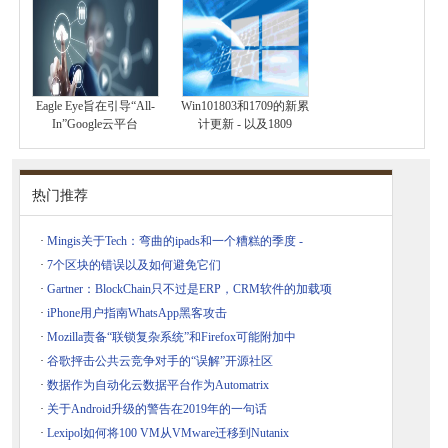
Eagle Eye旨在引导“All-
Win101803和1709的新累
In”Google云平台
计更新 - 以及1809
热门推荐
·
Mingis关于Tech：弯曲的ipads和一个糟糕的季度 -
·
7个区块的错误以及如何避免它们
·
Gartner：BlockChain只不过是ERP，CRM软件的加载项
·
iPhone用户指南WhatsApp黑客攻击
·
Mozilla责备“联锁复杂系统”和Firefox可能附加中
·
谷歌抨击公共云竞争对手的“误解”开源社区
·
数据作为自动化云数据平台作为Automatrix
·
关于Android升级的警告在2019年的一句话
·
Lexipol如何将100 VM从VMware迁移到Nutanix