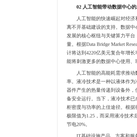
02 人工智能带动数据中心
Matchain最新动态--2025年1月
龙旗电子加强体系化建设，获T
人工智能的快速崛起对经济
罗姆功率半导体产品概要
离不开基础建设的支持。数据中
2025慕尼黑上海电子展观众
发展的核心枢纽与关键算力平台
线束加工产业革新，国产设备
量。根据Data Bridge Marke
引领显示革命：TCL闪耀CES 2
计将达到4220亿美元复合年增长率为4
2024-2025 GTB全球领
能将刺激更多的数据中心使用、
先睹为快！两大同期活动，六
人工智能的高能耗需求推动
突破传统局限，泰克助力芯朋
富信集团FOSAN 2025 
率。液冷技术是一种以液体作为
缓解应用漏洞，F5 Web应用
器件产生的热量传递到设备外，使
贝啦PAYLAH：解锁营销新
备安全运行。当下，液冷技术已
中国人寿财险深州市支公司 开
柜密度与功率的上佳途径。根据
龙旗科技成功入围2024年《财
极限值为1.25，而采用液冷技术
报名通道开启 | 2025深圳国际
节电20%。
报名通道开启 | 2025深圳国际
IT基础设施产品、方案和