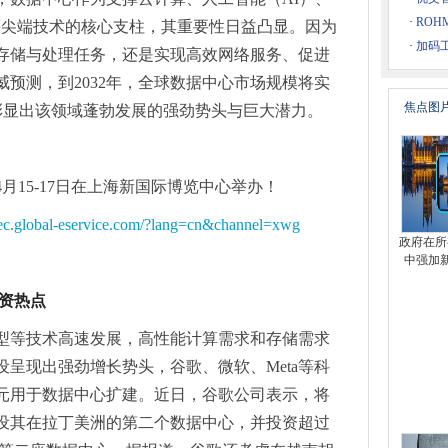
·
RO
等尖端技术的核心支柱，其重要性日益凸显。因为
ÜV莱茵四项管理体系认证
头
·
加码
存储与处理任务，还是实现高效网络服务、促进
预测，到2032年，全球数据中心市场规模将实
预登记火热进行中
焦点图
这彰显出该领域蓬勃发展的强劲势头与巨大潜力。
如何开辟新航道？
025
先品牌颁奖典礼暨国际消费电子产业领袖峰会圆满举行
4月15-17日在上海新国际博览中心举办！
大亮点重磅揭晓！
//ec.global-eservice.com/?lang=cn&channel=xwg
微理想二极管更安全、更高效
政府在所
年战略规划暨经营目标发布会在马鞍山圆满召开
中强加
防火墙高效识别并防御多种威胁
投资热点
纪元，让商家经营无忧-营销利器+税票解决方案，一站式赋能商家
型等技术高速发展，高性能计算需求和存储需求
展关爱老年人宣传活动
呈现出强劲增长势头，谷歌、微软、Meta等科
富》中国500强排行榜
元用于数据中心扩建。近日，谷歌公司表示，将
传感器与应用技术展览会（Sensor Shenzhen）等你来！
设其在拉丁美洲的第二个数据中心，并投资超过
传感器与应用技术展览会（Sensor Shenzhen）等你来！