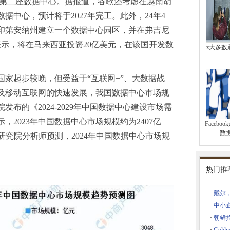
备展3月华丽开篇，观众预登记现已开启！
的第二座数据中心。据报道，谷歌还考虑在越南胡
获评Web应用和API防护领导者
据中心，预计将于2027年完工。此外，24年4
/组团盛启，邀您共襄光电盛宴！
在印第安纳州建立一个数据中心园区，并在弗吉尼
举办技术研讨会
表示，将在马来西亚投资20亿美元，在该国开发数
z大多数
智赋全球企业畅享数字之旅
，打造大规模数据安全接入方案
国家起步较晚，但受益于“互联网+”、大数据战
纳！2024新石器无人车生态大会惊喜不断，整个快递行业沸腾了
及移动互联网的快速发展，我国数据中心市场规
、金航标电子技术顾问张武军教授
布的《2024-2029年中国数据中心建设市场需
即将在美国启幕
2023年中国数据中心市场规模约为2407亿
Faceb
新老展商共绘光电盛景
数
业研究院分析师预测，2024年中国数据中心市场规
地区重点布局传感器
学术出版中心共攀新高峰，展望激光与量子新时代
海光博会预登记开启！
热门推
25 将与中国企业再铸辉煌
·
戴尔，
以旧换新优选TCL小蓝翼P7新风空调
·
中小企
优选TCL小蓝翼空调
·
朝鲜
翼P7新风空调重塑冬季室内空气环境