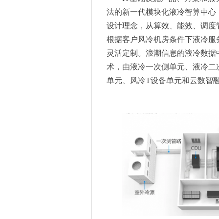
2025慕尼黑上海电子生产设
法的新一代模块化液冷智算中心
兼具高性能和先进安全功能，F5
设计理念，从算效、能效、调度
​慕尼黑上海光博会预登记扩邀
根据客户风冷机房条件下液冷服
创新驱动发展！龙旗携手博世
灵活定制。浪潮信息的液冷数据
云网神盾®护航“一带一路”，
术，由液冷一次侧单元、液冷二
F5携手数据平台供应商EMQ
单元、风冷T设备单元和云数智
X6真能“装”！20个人轻松容
深圳市通信电子与信息化专家
2025 GTB全球领先品牌典礼
慕尼黑上海光博会阵容豪华，
人工智能加速产业升级，又一
慕尼黑上海光博会与Light
躬耕不辍 | 20周年慕尼黑上
志在全球，携手向新：IFA 20
打造智慧健康的舒适家居环境，
卓越用户口碑保证，“以旧换新”
以旧换新立减20%，TCL小蓝