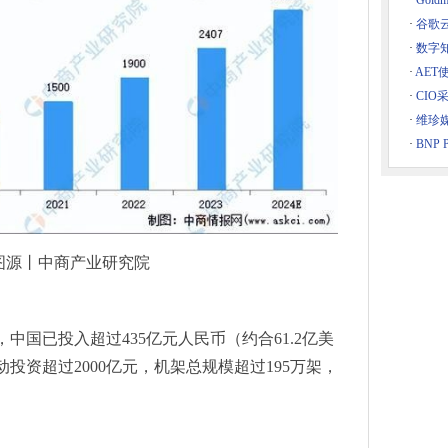
·
Gol
巨头竞相布局，数据中心绿色转型势在必行
·
谷歌
光电大展3月来袭！
·
数字
进者
·
AET
所的AI服务器电源采用
·
CIO
子展同期论坛，各大精彩论坛等您赴约！
·
维珍
·
BNP P
量分级陶瓷砖国家标准研讨会顺利召开
业运维，引领智能时代变革
案，引领半导体智造升级
4打印机的小型热敏打印头
术，运动控制方案如何驱动智造转型？
图源丨中商产业研究院
型、高散热TOLL封装
相
数百大湾区川渝精英
中国已投入超过435亿元人民币（约合61.2亿美
尼黑上海光博会明星企业璀璨登场（激光篇）
投资超过2000亿元，机架总规模超过195万架，
尼黑上海光博会明星企业璀璨登场（光学篇）
器人产业腾飞正当时
ird蜂鸟可视耳勺