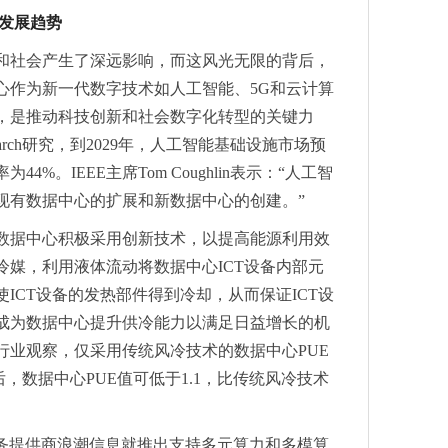
的发展趋势
ÜV莱茵四项管理体系认证
和社会产生了深远影响，而这风光无限的背后，
心作为新一代数字技术如人工智能、5G和云计算
预登记火热进行中
，是推动科技创新和社会数字化转型的关键力
如何开辟新航道？
t Research研究，到2029年，人工智能基础设施市场预
025
4%。IEEE主席Tom Coughlin表示：“人工智
先品牌颁奖典礼暨国际消费电子产业领袖峰会圆满举行
现有数据中心的扩展和新数据中心的创建。”
大亮点重磅揭晓！
数据中心积极采用创新技术，以提高能源利用效
微理想二极管更安全、更高效
年战略规划暨经营目标发布会在马鞍山圆满召开
冷媒，利用液体流动将数据中心ICT设备内部元
防火墙高效识别并防御多种威胁
ICT设备的发热部件得到冷却，从而保证ICT设
纪元，让商家经营无忧-营销利器+税票解决方案，一站式赋能商家
成为数据中心提升供冷能力以满足日益增长的机
展关爱老年人宣传活动
行业观察，仅采用传统风冷技术的数据中心PUE
富》中国500强排行榜
后，数据中心PUE值可低于1.1，比传统风冷技术
传感器与应用技术展览会（Sensor Shenzhen）等你来！
传感器与应用技术展览会（Sensor Shenzhen）等你来！
服务提供商浪潮信息就推出支持多元算力和多模算