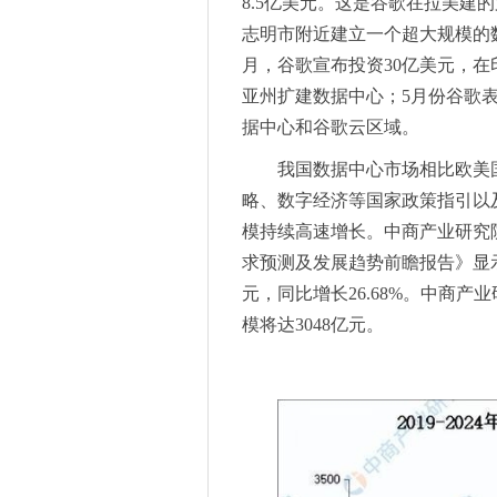
2025慕尼黑上海电子生产设
8.5亿美元。这是谷歌在拉美建
兼具高性能和先进安全功能，F5
志明市附近建立一个超大规模的数
​慕尼黑上海光博会预登记扩邀
月，谷歌宣布投资30亿美元，
创新驱动发展！龙旗携手博世
亚州扩建数据中心；5月份谷歌
云网神盾®护航“一带一路”，
据中心和谷歌云区域。
F5携手数据平台供应商EMQ
我国数据中心市场相比欧美
X6真能“装”！20个人轻松容
略、数字经济等国家政策指引以
深圳市通信电子与信息化专家
模持续高速增长。中商产业研究院发
2025 GTB全球领先品牌典礼
求预测及发展趋势前瞻报告》显示，
慕尼黑上海光博会阵容豪华，
元，同比增长26.68%。中商产
人工智能加速产业升级，又一
模将达3048亿元。
慕尼黑上海光博会与Light
躬耕不辍 | 20周年慕尼黑上
志在全球，携手向新：IFA 20
打造智慧健康的舒适家居环境，
卓越用户口碑保证，“以旧换新”
以旧换新立减20%，TCL小蓝