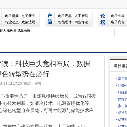
巨头竞相布局，数据中心绿色转型势在必行
光电大展3月来袭！
电子新闻
电子新品
电子产品
人工智能
电子业界
进者
行业动态
政策法规
智能硬件
商业评论
电子商务
所的AI服务器电源采用
子展同期论坛，各大精彩论坛等您赴约！
量分级陶瓷砖国家标准研讨会顺利召开
业运维，引领智能时代变革
案，引领半导体智造升级
解读：科技巨头竞相布局，数据
4打印机的小型热敏打印头
每日推
术，运动控制方案如何驱动智造转型？
绿色转型势在必行
型、高散热TOLL封装
·
​慕
02-28 12:17:20 [来源]：搜狐
相
·
140
·
科峰
数百大湾区川渝精英
心重要性凸显，市场规模持续增长，成为各国投
·
罗姆的
尼黑上海光博会明星企业璀璨登场（激光篇）
中心技术创新，如液冷技术、电源管理优化等。
·
点击
尼黑上海光博会明星企业璀璨登场（光学篇）
心绿色转型迫在眉睫，可再生能源与储能技术应
·
标准
器人产业腾飞正当时
·
优艾
ird蜂鸟可视耳勺
，数据中心作为支撑云计算、人工智能（AI）、
·
优艾