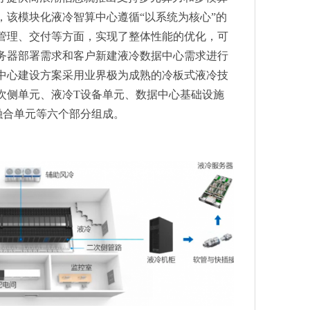
备展3月华丽开篇，观众预登记现已开启！
，该模块化液冷智算中心遵循“以系统为核心”的
获评Web应用和API防护领导者
管理、交付等方面，实现了整体性能的优化，可
/组团盛启，邀您共襄光电盛宴！
务器部署需求和客户新建液冷数据中心需求进行
举办技术研讨会
中心建设方案采用业界极为成熟的冷板式液冷技
智赋全球企业畅享数字之旅
次侧单元、液冷T设备单元、数据中心基础设施
，打造大规模数据安全接入方案
融合单元等六个部分组成。
纳！2024新石器无人车生态大会惊喜不断，整个快递行业沸腾了
、金航标电子技术顾问张武军教授
即将在美国启幕
新老展商共绘光电盛景
地区重点布局传感器
学术出版中心共攀新高峰，展望激光与量子新时代
海光博会预登记开启！
25 将与中国企业再铸辉煌
以旧换新优选TCL小蓝翼P7新风空调
优选TCL小蓝翼空调
翼P7新风空调重塑冬季室内空气环境