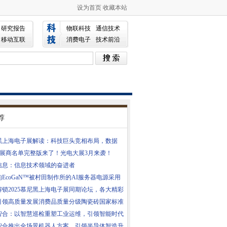
设为首页
收藏本站
研究报告
物联科技
通信技术
移动互联
消费电子
技术前沿
荐
尼黑上海电子展解读：科技巨头竞相布局，数据
0+展商名单完整版来了！光电大展3月来袭！
信息：信息技术领域的奋进者
EcoGaN™被村田制作所的AI服务器电源采用
解锁2025慕尼黑上海电子展同期论坛，各大精彩
引领高质量发展消费品质量分级陶瓷砖国家标准
智合：以智慧巡检重塑工业运维，引领智能时代
智合推出全场景机器人方案，引领半导体智造升