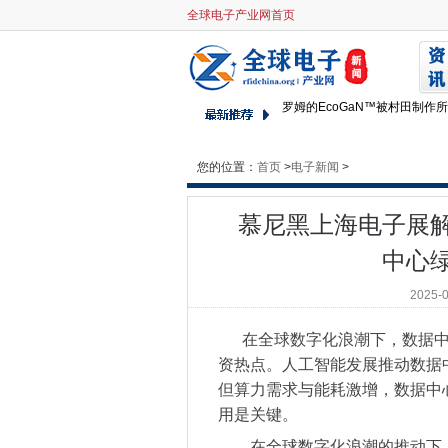
​慕尼黑上海电子展解读：科技
全球电子产业网首页
1400+展商名单完整版来了！
科峰信息：信息技术领域的奋
罗姆的EcoGaN™被村田制作
点击解锁2025慕尼黑上海电
标准引领高质量发展消费品质
您的位置：
首页
>
优艾智合：以智慧巡检重塑工
电子新闻
>
优艾智合推出全场景机器人方
​慕尼黑上海电子展
ROHM开发出适用于便携式A
加码工业自动化系统的关键技
中心
650V耐压GaN HEMT新增小
2025-
感恩有你，20周年老展商齐亮
第八届“川渝同芯会”年会汇聚
在全球数字化浪潮下，数据中
躬耕不辍 智启新程 —— 慕
资热点。人工智能发展推动数据
躬耕不辍 智启新程 —— 慕
但算力需求与能耗激增，数据中
​技术创新+场景多元，协作机
用是关键。
后悔没早看，过年送礼佳品beb
在全球数字化浪潮的推动下