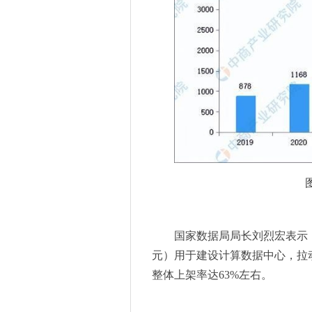
​慕尼黑上海电子展解读：科技
1400+展商名单完整版来了！
科峰信息：信息技术领域的奋
罗姆的EcoGaN™被村田制作
点击解锁2025慕尼黑上海电
标准引领高质量发展消费品质
优艾智合：以智慧巡检重塑工
优艾智合推出全场景机器人方
ROHM开发出适用于便携式A
加码工业自动化系统的关键技
650V耐压GaN HEMT新增小
感恩有你，20周年老展商齐亮
第八届“川渝同芯会”年会汇聚
国家数据局局长刘烈宏表示，
躬耕不辍 智启新程 —— 慕
元）用于建设计算数据中心，拉动
躬耕不辍 智启新程 —— 慕
整体上架率达63%左右。
​技术创新+场景多元，协作机
后悔没早看，过年送礼佳品beb