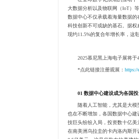
Matchain最新动态--2025年1月
大数据分析以及物联网（IoT）
龙旗电子加强体系化建设，获T
数据中心不仅承载着海量数据的
罗姆功率半导体产品概要
科技创新不可或缺的基石。据权威
2025慕尼黑上海电子展观众
现约11.5%的复合年增长率，
线束加工产业革新，国产设备
引领显示革命：TCL闪耀CES 2
2024-2025 GTB全球领
2025慕尼黑上海电子展将于
先睹为快！两大同期活动，六
*点此链接注册观展：
https:
突破传统局限，泰克助力芯朋
富信集团FOSAN 2025 
缓解应用漏洞，F5 Web应用
01 数据中心建设成为各国
贝啦PAYLAH：解锁营销新
随着人工智能，尤其是大模
中国人寿财险深州市支公司 开
也在不断增加，各国数据中心建设
龙旗科技成功入围2024年《财
技巨头纷纷入局，投资数十亿美
报名通道开启 | 2025深圳国际
在南美洲乌拉圭的卡内洛内斯开
报名通道开启 | 2025深圳国际