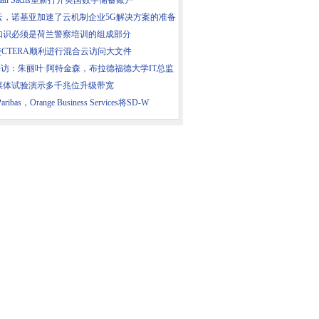
dman Sachs重新打开英国数字储蓄账户
云，诺基亚加速了云机制企业5G解决方案的准备
知识必须是荷兰警察培训的组成部分
使CTERA顺利进行混合云访问大文件
采访：朱丽叶·阿特金森，布拉德福德大学IT总监
媒体试验演示多千兆位升级带宽
aribas，Orange Business Services将SD-W