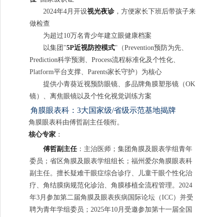
2024年4月开设
视光夜诊
，方便家长下班后带孩子来
做检查
为超过10万名青少年建立眼健康档案
以集团"
5P近视防控模式
"（Prevention预防为先、
Prediction科学预测、Process流程标准化及个性化、
Platform平台支撑、Parents家长守护）为核心
提供小青葵近视预防眼镜、多品牌角膜塑形镜（OK
镜）、离焦眼镜以及个性化视觉训练方案
角膜眼表科：3大国家级/省级示范基地揭牌
角膜眼表科由傅哲副主任领衔。
核心专家
：
傅哲副主任
：主治医师；集团角膜及眼表学组青年
委员；省区角膜及眼表学组组长；福州爱尔角膜眼表科
副主任。擅长疑难干眼症综合诊疗、儿童干眼个性化治
疗、角结膜病规范化诊治、角膜移植全流程管理。2024
年3月参加第二届角膜及眼表疾病国际论坛（ICC）并受
聘为青年学组委员；2025年10月受邀参加第十一届全国