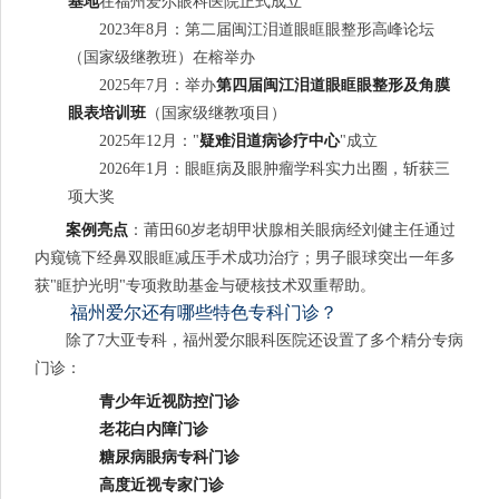
基地
在福州爱尔眼科医院正式成立
2023年8月：第二届闽江泪道眼眶眼整形高峰论坛
（国家级继教班）在榕举办
2025年7月：举办
第四届闽江泪道眼眶眼整形及角膜
眼表培训班
（国家级继教项目）
2025年12月："
疑难泪道病诊疗中心
"成立
2026年1月：眼眶病及眼肿瘤学科实力出圈，斩获三
项大奖
案例亮点
：莆田60岁老胡甲状腺相关眼病经刘健主任通过
内窥镜下经鼻双眼眶减压手术成功治疗；男子眼球突出一年多
获"眶护光明"专项救助基金与硬核技术双重帮助。
福州爱尔还有哪些特色专科门诊？
除了7大亚专科，福州爱尔眼科医院还设置了多个精分专病
门诊：
青少年近视防控门诊
老花白内障门诊
糖尿病眼病专科门诊
高度近视专家门诊