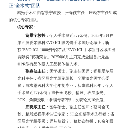
正"全术式"团队
屈光手术科由翁景宁教授、张春侠主任、庄晓东主任组成
的核心专家团队。
核心专家
：
翁景宁教授
：个人手术量近8万余例。2025年5月在
第五届爱尔眼科EVO ICL眼内镜手术国际论坛上，斩
获"EVO ICL 1000例专家"及"EVO ICL手术项目区域杰出
贡献奖"双项荣誉。2025年6月主刀完成全国首批龙晶
®PR型有晶体眼人工晶状体植入术。
张春侠主任
：医学硕士、副主任医师；福州爱尔屈
光科主任；省区屈光学组副组长、全军激光医学会委
员；白求恩医科大学七年制毕业，从事眼科20年，个人
手术量近7万余例；擅长全飞秒、精雕、表层激光、
PTK、角膜交联；参编专著2部，发表论文10余篇。
庄晓东主任
：医学硕士、副主任医师；蔡司全飞
秒、精雕近视手术认证专家；3D全光塑手术先行者；省
区屈光学组委员；师从翁景宁、蔡劲锋教授，10余年眼