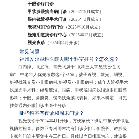
干眼诊疗门诊
甲状腺眼病专病门诊
（2024年5月成立）
眼内镜近视手术门诊
（2025年3月成立）
老视MDT诊疗门诊
（2025年10月成立）
疑难泪道病诊疗中心
（2025年12月成立）
视光夜诊
（2024年4月开诊）
常见问题
福州爱尔眼科医院去哪个科室挂号？怎么选？
白内障、眼底病、青光眼属于"眼科三大常见致盲性眼
病"，中老年人优先考虑这3个科室；孩子近视、散光、弱视、
斜视找视光及小儿眼病科/斜视及小儿眼病科；成年人近视手术
找屈光手术科；经常流泪、眼袋、甲状腺眼病找泪道眼眶眼整
形科；干眼、角膜炎、胬肉找角膜眼表科。如果不确定，可先
挂普通内外眼门诊由医生分诊。
哪些科室有夜诊和周末门诊？
视光夜诊于2024年4月开诊，方便家长下班后带孩子来做近
视防控检查。多数亚专科周末均有门诊安排，但院长、教授级
专家的门诊主要集中在工作日。具体以当日排班为准，建议提