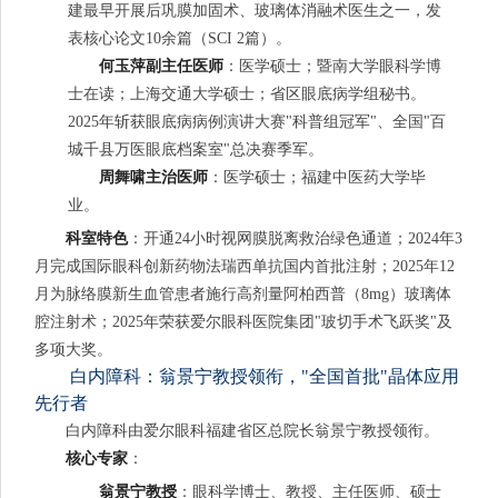
建最早开展后巩膜加固术、玻璃体消融术医生之一，发
表核心论文10余篇（SCI 2篇）。
何玉萍副主任医师
：医学硕士；暨南大学眼科学博
士在读；上海交通大学硕士；省区眼底病学组秘书。
2025年斩获眼底病病例演讲大赛"科普组冠军"、全国"百
城千县万医眼底档案室"总决赛季军。
周舞啸主治医师
：医学硕士；福建中医药大学毕
业。
科室特色
：开通24小时视网膜脱离救治绿色通道；2024年3
月完成国际眼科创新药物法瑞西单抗国内首批注射；2025年12
月为脉络膜新生血管患者施行高剂量阿柏西普（8mg）玻璃体
腔注射术；2025年荣获爱尔眼科医院集团"玻切手术飞跃奖"及
多项大奖。
白内障科：翁景宁教授领衔，"全国首批"晶体应用
先行者
白内障科由爱尔眼科福建省区总院长翁景宁教授领衔。
核心专家
：
翁景宁教授
：眼科学博士、教授、主任医师、硕士