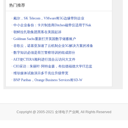
热门推荐
·
戴尔，SK Telecom，VMware将5G边缘带到企业
·
中小企业备份：卡片制造商Ditches磁带仅适用于Nak
·
朝鲜拉扎勒集团黑客在美国起诉
·
Goldman Sachs重新打开英国数字储蓄账户
·
谷歌云，诺基亚加速了云机制企业5G解决方案的准备
·
数字知识必须是荷兰警察培训的组成部分
·
AET使CTERA顺利进行混合云访问大文件
·
CIO采访：朱丽叶·阿特金森，布拉德福德大学IT总监
·
维珍媒体试验演示多千兆位升级带宽
·
BNP Paribas，Orange Business Services将SD-W
Copyright @ 2005-2021 全球电子产业网, All Rights Reserved