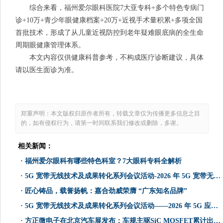
综合来看，福州爱尔眼科医院7大亚专科+多个特色专病门
诊+10万+青少年眼健康档案+20万+近视手术量积累+多项全国
首批技术，形成了从儿童近视防控到老年疑难眼底病的全生命
周期眼健康管理体系。
本文内容仅供健康科普参考，不构成医疗诊断建议，具体
请以医生面诊为准。
郑重声明：本文版权归原作者所有，转载文章仅为传播更多信息之目
的，如有侵权行为，请第一时间联系我们修改或删除，多谢。
相关新闻：
·
福州爱尔眼科有哪些特色科室？7大眼科专科全解析
·
5G 宽带无线技术及成果转化系列会议活动-2026 年 5G 宽带无线专网电力信息化行业推广会顺利举办
·
匠心铸品，载誉扬帆：嘉合劲威荣膺 “广东知名品牌”
·
5G 宽带无线技术及成果转化系列会议活动——2026 年 5G 应急专网通信技术发展研讨班顺利召开
·
方正微电子在北京汽车展发布：车规主驱SiC MOSFET累计出货量超3000万颗暨G3平台新产品重磅发布