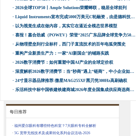
·
2026全球TOP50丨Ample Solutions荣耀蝉联，稳居全球前列
·
Liquid Instruments宣布完成5000万美元C轮融资，由是德科技与澳大利亚国家重建基金联合领投
·
以为视觉生成在做内容，其实它在逼近全模态世界模型
·
喜报！嘉合劲威（POWEV）荣登“2025广东品牌全球竞争力500强”榜单
·
从物理壁垒到行业标杆，西门子直流技术的百年电弧突围史
·
重构产业新质生产力：一家“AI新国企”的铺路实践
·
2026数字消费节：如何重塑中国AI产业的全球定价权
·
深度解析2026数字消费节：当“秒商”遇上“链商”，中小企业如何抓住万亿级数字红利？
·
24寸显示器品牌推荐:微星MAG255XF黑刃凭300Hz高刷确权
·
乐活科技中标中国铁建铁建商城2026年度全国集成供应商选商项目
每日推荐
·
福州爱尔眼科有哪些特色科室？7大眼科专科全解析
·
5G 宽带无线技术及成果转化系列会议活动-2026