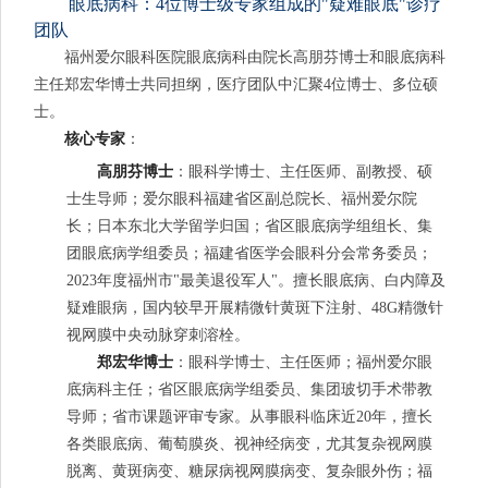
眼底病科：4位博士级专家组成的"疑难眼底"诊疗
团队
福州爱尔眼科医院眼底病科由院长高朋芬博士和眼底病科
主任郑宏华博士共同担纲，医疗团队中汇聚4位博士、多位硕
士。
核心专家
：
高朋芬博士
：眼科学博士、主任医师、副教授、硕
士生导师；爱尔眼科福建省区副总院长、福州爱尔院
长；日本东北大学留学归国；省区眼底病学组组长、集
团眼底病学组委员；福建省医学会眼科分会常务委员；
2023年度福州市"最美退役军人"。擅长眼底病、白内障及
疑难眼病，国内较早开展精微针黄斑下注射、48G精微针
视网膜中央动脉穿刺溶栓。
郑宏华博士
：眼科学博士、主任医师；福州爱尔眼
底病科主任；省区眼底病学组委员、集团玻切手术带教
导师；省市课题评审专家。从事眼科临床近20年，擅长
各类眼底病、葡萄膜炎、视神经病变，尤其复杂视网膜
脱离、黄斑病变、糖尿病视网膜病变、复杂眼外伤；福