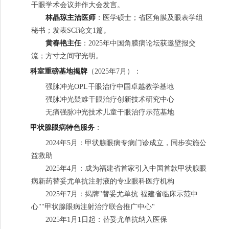
干眼学术会议并作大会发言。
林晶琼主治医师
：医学硕士；省区角膜及眼表学组
秘书；发表SCI论文1篇。
黄春艳主任
：2025年中国角膜病论坛获邀壁报交
流；方寸之间守光明。
科室重磅基地揭牌
（2025年7月）：
强脉冲光OPL干眼治疗中国卓越教学基地
强脉冲光疑难干眼治疗创新技术研究中心
无痛强脉冲光技术儿童干眼治疗示范基地
甲状腺眼病特色服务
：
2024年5月：甲状腺眼病专病门诊成立，同步实施公
益救助
2025年4月：成为福建省首家引入中国首款甲状腺眼
病新药替妥尤单抗注射液的专业眼科医疗机构
2025年7月：揭牌"替妥尤单抗·福建省临床示范中
心""甲状腺眼病注射治疗联合推广中心"
2025年1月1日起：替妥尤单抗纳入医保