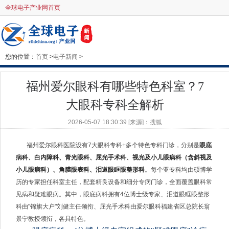
全球电子产业网首页
您的位置：
首页
>
电子新闻
>
福州爱尔眼科有哪些特色科室？7
大眼科专科全解析
2026-05-07 18:30:39 [来源]：搜狐
福州爱尔眼科医院设有7大眼科专科+多个特色专科门诊，分别是
眼底
病科、白内障科、青光眼科、屈光手术科、视光及小儿眼病科（含斜视及
小儿眼病科）、角膜眼表科、泪道眼眶眼整形科
。每个亚专科均由硕博学
历的专家担任科室主任，配套精良设备和细分专病门诊，全面覆盖眼科常
见病和疑难眼病。其中，眼底病科拥有4位博士级专家、泪道眼眶眼整形
科由"锦旗大户"刘健主任领衔、屈光手术科由爱尔眼科福建省区总院长翁
景宁教授领衔，各具特色。