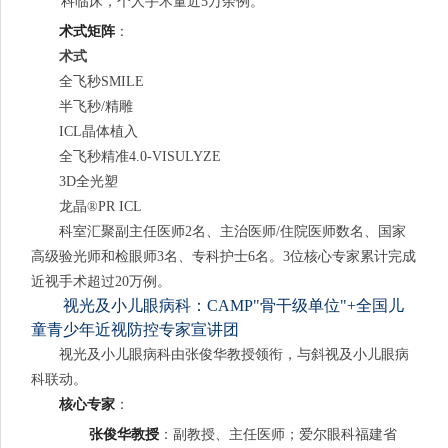
科临床，个人手术量近5万余例。
术式矩阵
：
术式
全飞秒SMILE
半飞秒/精雕
ICL晶体植入
全飞秒精准4.0-VISULYZE
3D全光塑
龙晶®PR ICL
科室汇聚副主任医师2名、主治医师/住院医师数名、国家
高级验光师和检眼师3名、专科护士6名。3位核心专家累计完成
近视手术超过20万例。
视光及小儿眼病科：CAMP"骨干级单位"+全国儿
童青少年近视防控专家宣讲团
视光及小儿眼病科由张俊华教授领衔，与斜视及小儿眼病
科联动。
核心专家
：
张俊华教授
：副教授、主任医师；爱尔眼科福建省