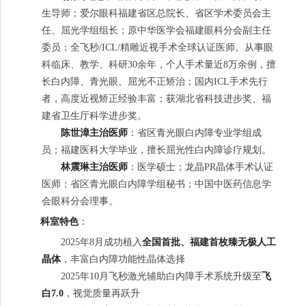
生导师；爱尔眼科福建省区总院长、省区学术委员会主
任、屈光学组组长；原中华医学会福建眼科分会副主任
委员；全飞秒/ICL/精雕近视手术全球认证医师。从事眼
科临床、教学、科研30余年，个人手术量近8万余例，擅
长白内障、青光眼、屈光不正矫治；国内ICL手术先行
者，高度近视矫正经验丰富；获湖北省科技进步奖、福
建省卫生厅科学进步奖。
陈世漳主治医师
：省区青光眼白内障专业学组成
员；福建医科大学毕业，擅长屈光性白内障诊疗规划。
林震琳主治医师
：医学硕士；龙晶PR晶体手术认证
医师；省区青光眼白内障学组秘书；中国中医药信息学
会眼科分会理事。
科室特色
：
2025年8月成功植入
全国首批、福建首枚臻无极人工
晶体
，丰富白内障功能性晶体选择
2025年10月飞秒激光辅助白内障手术系统升级至
飞
白7.0
，视觉质量再跃升