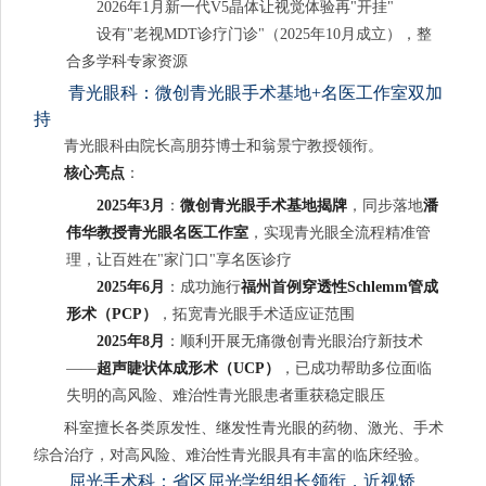
2026年1月新一代V5晶体让视觉体验再"开挂"
设有"老视MDT诊疗门诊"（2025年10月成立），整
合多学科专家资源
青光眼科：微创青光眼手术基地+名医工作室双加
持
青光眼科由院长高朋芬博士和翁景宁教授领衔。
核心亮点
：
2025年3月
：
微创青光眼手术基地揭牌
，同步落地
潘
伟华教授青光眼名医工作室
，实现青光眼全流程精准管
理，让百姓在"家门口"享名医诊疗
2025年6月
：成功施行
福州首例穿透性Schlemm管成
形术（PCP）
，拓宽青光眼手术适应证范围
2025年8月
：顺利开展无痛微创青光眼治疗新技术
——
超声睫状体成形术（UCP）
，已成功帮助多位面临
失明的高风险、难治性青光眼患者重获稳定眼压
科室擅长各类原发性、继发性青光眼的药物、激光、手术
综合治疗，对高风险、难治性青光眼具有丰富的临床经验。
屈光手术科：省区屈光学组组长领衔，近视矫