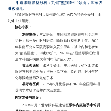
泪道眼眶眼整形科：刘健"熊猫医生"领衔，国家级
继教基地
泪道眼眶眼整形科是福州爱尔眼科医院的特色亚专科，由
刘健主任领衔。
核心专家
：
刘健主任
：主治医师；集团泪道眼眶眼整形学组副
组长；福州爱尔眼科医院泪道眼眶眼整形科主任。2020
年从南平公立医院离职加入爱尔眼科，被业内和患者称
为"熊猫医生"、"锦旗大户"。2025年在"眼整形眼眶病泪
道学科临床病例大赛"中斩获"金刀奖"。
黄玉蓉医师
：眼科学硕士、主治医师；省区泪道眼
眶眼整形学组委员；擅长上睑下垂、睑内翻、眼袋年轻
化等眼睑整形及微创手术。
易守春医师
：2025年5月受邀参加2025年全国眼科泪
器病学术研讨会并作大会发言。
科室荣誉与建设
：
2023年8月：爱尔眼科福建省区
眼科内窥镜手术培训