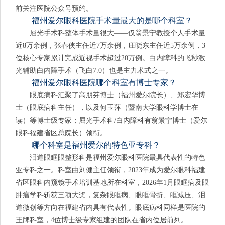
前关注医院公众号预约。
福州爱尔眼科医院手术量最大的是哪个科室？
屈光手术科整体手术量很大——仅翁景宁教授个人手术量
近8万余例，张春侠主任近7万余例，庄晓东主任近5万余例，3
位核心专家累计完成近视手术超过20万例。白内障科的飞秒激
光辅助白内障手术（飞白7.0）也是主力术式之一。
福州爱尔眼科医院哪个科室有博士专家？
眼底病科汇聚了高朋芬博士（福州爱尔院长）、郑宏华博
士（眼底病科主任），以及何玉萍（暨南大学眼科学博士在
读）等博士级专家；屈光手术科/白内障科有翁景宁博士（爱尔
眼科福建省区总院长）领衔。
哪个科室是福州爱尔的特色亚专科？
泪道眼眶眼整形科是福州爱尔眼科医院最具代表性的特色
亚专科之一。科室由刘健主任领衔，2023年成为爱尔眼科福建
省区眼科内窥镜手术培训基地所在科室，2026年1月眼眶病及眼
肿瘤学科斩获三项大奖，复杂眼眶病、眼眶骨折、眶减压、泪
道微创等方向在福建省内具有代表性。眼底病科同样是医院的
王牌科室，4位博士级专家组建的团队在省内位居前列。