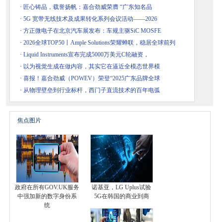
·
匠心铸品，载誉扬帆：嘉合劲威荣膺 “广东知名品
·
5G 宽带无线技术及成果转化系列会议活动——2026
·
方正微电子在北京汽车展发布：车规主驱SiC MOSFE
·
2026全球TOP50丨Ample Solutions荣耀蝉联，稳居全球前列
·
Liquid Instruments宣布完成5000万美元C轮融资，
·
以为视觉生成在做内容，其实它在逼近全模态世界模
·
喜报！嘉合劲威（POWEV）荣登“2025广东品牌全球
·
从物理壁垒到行业标杆，西门子直流技术的百年电弧
焦点图片
政府在所有GOV.UK服务
诺基亚，LG Uplus试验
中强加新的数字身份系
5G在韩国的商业到商
统