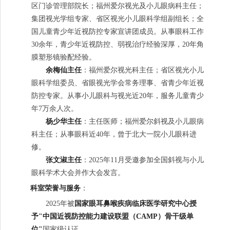
区门诊管理部院长；福州爱尔视光及小儿眼病科主任；
集团视光学组专家、省区视光小儿眼科学组副组长；全
国儿童青少年近视防控专家宣讲团成员。从事眼科工作
30余年，青少年近视防控、弱视治疗经验深厚，20年角
膜塑形镜验配经验。
余梅仙主任
：福州爱尔视光科主任；省区视光小儿
眼科学组委员、省眼视光学会常务理事、省青少年近视
防控专家。从事小儿眼科与视光近20年，服务儿童青少
年7万余人次。
杨少华主任
：主任医师；福州爱尔斜视及小儿眼病
科主任；从事眼科近40年，曾于北大一院小儿眼科进
修。
张文淑主任
：2025年11月受邀参加全国斜视与小儿
眼科学术大会并作大会发言。
科室荣誉与服务
：
2025年被
国家眼耳鼻喉疾病临床医学研究中心授
予"中国近视防控能力建设联盟（CAMP）骨干级单
位"
国家级认证