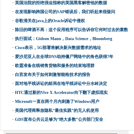
·
英国法院的拒绝强迫指称的英国黑客解密他的数据
·
在发现影响跨国公司的SAP错误后，我们听起来很疑问
·
谷歌清关在java上的Oracle诉讼中侵权
·
陈旧的啤酒不再：这个应用程序可以告诉你它何时过去的素数
·
执行面试：Gideon Mann，Data Science，Bloomberg
·
Cisco表示，5G部署将解决新兴数据需求的地址
·
爱沙尼亚人在全球DNS劫持僵尸网络中的角色获得7年
·
欧盟准备在线销售货物和服务的结束地理群
·
白宫发布关于如何刺激智能枪技术的报告
·
面对地平线诉讼的邮局在地平线诉讼中分水岭决定
·
HTC通过新的Vive X Accelerator向下翻下虚拟现实
·
Microsoft一直在两个月内刺激了Windows用户
·
美国代理商释放隐私“最佳实践”的无人机使用
·
GDS宣布公共云足够为“绝大多数”公共部门安全