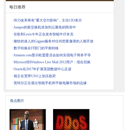
每日推荐
·
IR35改革将有“重大交付影响”，主任CIO表示
·
Juniper的新交换机添加到云聚焦的阵容中
·
谷歌和Levis今年正在发布智能牛仔夹克
·
微软的迷人的Gigjam服务对任何想要邀请的人都开放
·
数字转换在IT部门的平衡转移
·
Amazon.com显示欧盟委员会如何实现电子商务平等
·
Microsoft到Windows Live Mail 2012用户：现在切换
·
Oracle在2017年扩展英国数据中心足迹
·
领主在宽带USO上加压政府
·
英特尔正在退出智能手机和平板电脑市场的边缘
焦点图片