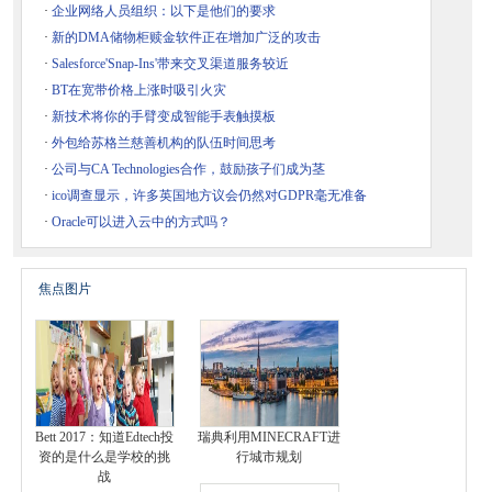
·
企业网络人员组织：以下是他们的要求
·
新的DMA储物柜赎金软件正在增加广泛的攻击
·
Salesforce'Snap-Ins'带来交叉渠道服务较近
·
BT在宽带价格上涨时吸引火灾
·
新技术将你的手臂变成智能手表触摸板
·
外包给苏格兰慈善机构的队伍时间思考
·
公司与CA Technologies合作，鼓励孩子们成为茎
·
ico调查显示，许多英国地方议会仍然对GDPR毫无准备
·
Oracle可以进入云中的方式吗？
焦点图片
Bett 2017：知道Edtech投
瑞典利用MINECRAFT进
资的是什么是学校的挑
行城市规划
战