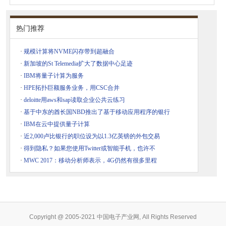
热门推荐
·
规模计算将NVME闪存带到超融合
·
新加坡的St Telemedia扩大了数据中心足迹
·
IBM将量子计算为服务
·
HPE拓扑巨额服务业务，用CSC合并
·
deloitte用aws和sap读取企业公共云练习
·
基于中东的酋长国NBD推出了基于移动应用程序的银行
·
IBM在云中提供量子计算
·
近2,000卢比银行的职位设为以1.3亿英镑的外包交易
·
得到隐私？如果您使用Twitter或智能手机，也许不
·
MWC 2017：移动分析师表示，4G仍然有很多里程
Copyright @ 2005-2021 中国电子产业网, All Rights Reserved