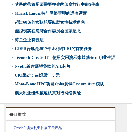
·
苹果的蒂姆厨师需要在他的印度旅行中做5件事
·
Maersk Line支持与网络管理的运输运营
·
超过60％的女孩想要鼓励女性技术角色
·
虚拟现实在海湾合作委员会国家起飞
·
荷兰企业有云层
·
GDPR合规是2017年比利时CIO的首要任务
·
Teentech City 2017 - 使用实用演示来鼓励Stem职业生涯
·
Nvidia首席展望谷歌的A.I.芯片
·
CIO采访：吉姆唐宁，元
·
Mont-Blanc HPC项目alpha测试Cavium Arm模块
·
澳大利亚组织被迫认真对待网络保险
每日推荐
·
Oracle在澳大利亚扩展了云产品