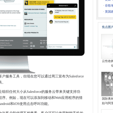
合作，鼓励孩子们成为茎
Nakamo
·
谷歌
1.3亿英镑的外包交易搬到IBM
·
英国
scle添加到其云服务
焦点图
会仍然对GDPR毫无准备
r或智能手机，也许不是那么多
IO的首要任务
了收购
？
云性收
，4G仍然有很多里程
使用实用演示来鼓励Stem职业生涯
服务工具，但现在您可以通过周三宣布为Salesforce
具。
币发明人Satoshi Nakamoto
织任何大小从Salesforce的服务云带来关键支持功
呈现系统
程序。例如，现在可以添加到移动和Web应用程序的情
国际奥
始与阿里
roid和iOS使用点击呼叫功能。
麦当劳举行坑