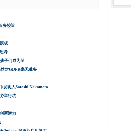
，调节器警告
来交叉渠道服务较近
C合并
渠道服务较近
旅行中做5件事
司
摸板
业公共云练习
思考
的运输运营
，鼓励孩子们成为茎
芯片中达到集成图形
仍然对GDPR毫无准备
表触摸板
基于移动应用程序的银行
明人Satoshi Nakamoto
技术角色
劳举行坑
链的原因
时间思考
创新潜力
家起飞
色
巴巴的12年云合作伙伴关系
Windows 10更新启用补丁