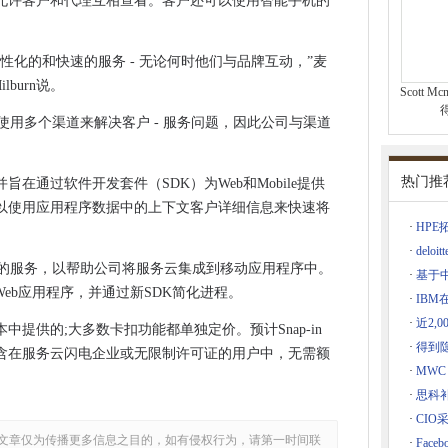
允许客户和代理互相查看。客户还可以使用智能手机的
尔
性化的和快速的服务 - 无论何时他们与品牌互动，”麦
线设备
lburn说。
Scott 
消费者使用多个渠道来解决客户 - 服务问题，因此公司与渠道
kerberg控制许多年来
试Cavium Arm模块
热门推
在通过软件开发套件（SDK）为Web和Mobile提供
以使用应用程序数据中的上下文客户详细信息来快速将
门的创新潜力
·
HPE
密辩论中
·
del
应用程序的服务，以帮助公司将服务云集成到移动应用程序中。
络保险
·
基于
Web应用程序，并通过新SDK简化进程。
加
行
·
IB
于Intranet
·
近2,
中提供的;大多数卡扣功能都单独定价。预计Snap-in
·
得到隐
VR到数据分析
包含在服务云闪电企业或无限制许可证的用户中，无需额
·
MWC
共云策略的关键
·
思科
O角色
·
CIO
下一个Gen模型4将为每个人负担得起
文章仅为传播更多信息之目的，如有侵权行为，请第一时间联
·
Face