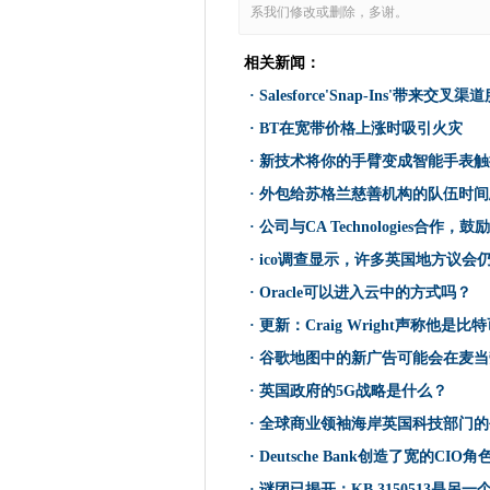
广告误导宽带互联网接入定价
系我们修改或删除，多谢。
Salesforce'Snap-Ins'带
相关新闻：
HPE拓扑巨额服务业务，用CS
·
Salesforce'Snap-Ins'带来交叉
苹果的蒂姆厨师需要在他的印度
·
BT在宽带价格上涨时吸引火灾
云性收购澳大利亚云自动化公
BT在宽带价格上涨时吸引火灾
·
新技术将你的手臂变成智能手表触
deloitte用aws和sap读取企
·
外包给苏格兰慈善机构的队伍时间
Maersk Line支持与网络管理
·
公司与CA Technologies合作
Intel牛肉在Skylake服务器
·
ico调查显示，许多英国地方议会
新技术将你的手臂变成智能手
·
Oracle可以进入云中的方式吗？
基于中东的酋长国NBD推出了
·
更新：Craig Wright声称他是比特币发
超过60％的女孩想要鼓励女性
·
谷歌地图中的新广告可能会在麦当
这就是为什么分析正在吃供应
·
英国政府的5G战略是什么？
外包给苏格兰慈善机构的队伍
·
全球商业领袖海岸英国科技部门的
IBM在云中提供量子计算
虚拟现实在海湾合作委员会国
·
Deutsche Bank创造了宽的CIO角
国际奥林匹克委员会开始与阿里
·
谜团已揭开：KB 3150513是另一个