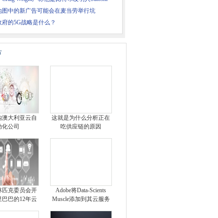
to
地图中的新广告可能会在麦当劳举行坑
政府的5G战略是什么？
片
购澳大利亚云自
这就是为什么分析正在
动化公司
吃供应链的原因
林匹克委员会开
Adobe将Data-Scients
巴巴的12年云
Muscle添加到其云服务