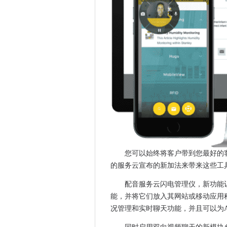
公司与CA Technologies
近2,000卢比银行的职位设为以
荷兰企业有云层
Adobe将Data-Scients Mu
ico调查显示，许多英国地方议
得到隐私？如果您使用Twitte
GDPR合规是2017年比利时C
Scott Mcnealy的新公司获得
Oracle可以进入云中的方式吗
MWC 2017：移动分析师表示
Teentech City 2017 - 
您可以始终将客户带到您最好的客户
立法者在FDIC探测大数据泄露
的服务云宣布的新加法来带来这些工
更新：Craig Wright声称他是比特
配音服务云闪电管理仪，新功能让组
思科补丁阻止攻击者接管远程
能，并将它们放入其网站或移动应用
Nvidia首席展望谷歌的A.I.芯片
况管理和实时聊天功能，并且可以为And
新加坡的央行建立了分析组
谷歌地图中的新广告可能会在