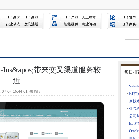
来交叉渠道服务较近
电子新闻
电子新品
电子产品
人工智能
电子业界
C合并
行业动态
政策法规
智能硬件
商业评论
电子商务
旅行中做5件事
司
业公共云练习
的运输运营
;Snap-Ins&apos;带来交叉渠道服务较
芯片中达到集成图形
每日推
表触摸板
近
基于移动应用程序的银行
·
Sale
-07-04 15:44:01 [来源]：
技术角色
·
BT
·
新技
链的原因
·
外包
时间思考
·
公司与
·
ico
家起飞
备
·
Ora
巴巴的12年云合作伙伴关系
·
更新：C