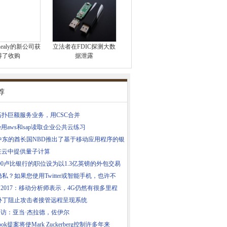
Mcnealy的新公司获
立法者在FDIC探测大数
得了收购
据泄露
荐
拓扑巨额服务业务，用CSC合并
oitte用aws和sap读取企业公共云练习
中东的酋长国NBD推出了基于移动应用程序的银
M在云中提供量子计算
000卢比银行的职位设为以1.3亿英镑的外包交易
私？如果您使用Twitter或智能手机，也许不
 2017：移动分析师表示，4G仍然有很多里程
补丁阻止攻击者接管远程呈现系统
采访：亚当·杰拉德，佐伊尔
book提案将使Mark Zuckerberg控制许多年来