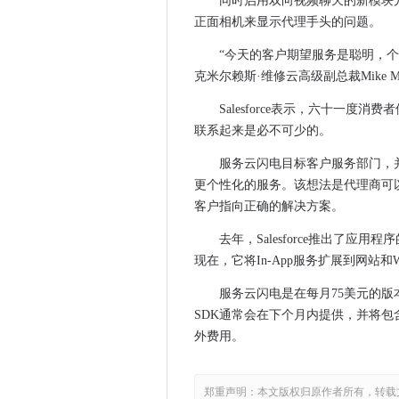
同时启用双向视频聊天的新模块
正面相机来显示代理手头的问题。
CIO采访：亚当·杰拉德，佐伊
CIO采访：吉姆唐宁，元
“今天的客户期望服务是聪明，个
蠕虫感染了未染色的乌比提无
克米尔赖斯·维修云高级副总裁Mike Mi
英国政府的5G战略是什么？
Salesforce表示，六十一度
Facebook提案将使Mark Zuc
联系起来是必不可少的。
Mont-Blanc HPC项目alpha测
服务云闪电目标客户服务部门，并旨
O2提供物联网支持汽车保险
更个性化的服务。该想法是代理商可
全球商业领袖海岸英国科技部
客户指向正确的解决方案。
Apple聘请移动加密先驱在加
去年，Salesforce推出了
澳大利亚组织被迫认真对待网
现在，它将In-App服务扩展到网站和
Coadec表明软件开发学徒的增
建筑协会使用云中的SharePoint用
服务云闪电是在每月75美元的版本
埃森哲为RBS六国添加语音和
SDK通常会在下个月内提供，并将
基于云的ID管理是Postnl公
外费用。
Deutsche Bank创造了宽的CI
Elon Musk表示，Tesla的
郑重声明：本文版权归原作者所有，转载