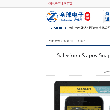
中国电子产业网首页
Salesforce'Snap-Ins'带
HPE拓扑巨额服务业务，用CS
苹果的蒂姆厨师需要在他的印度
云性收购澳大利亚云自动化公
BT在宽带价格上涨时吸引火灾
deloitte用aws和sap读取企
您的位置：
首页
>
电子新闻
>
Maersk Line支持与网络管理
Salesforce&apos
Intel牛肉在Skylake服务器
新技术将你的手臂变成智能手
基于中东的酋长国NBD推出了
2021
超过60％的女孩想要鼓励女性
这就是为什么分析正在吃供应
外包给苏格兰慈善机构的队伍
IBM在云中提供量子计算
虚拟现实在海湾合作委员会国
国际奥林匹克委员会开始与阿里