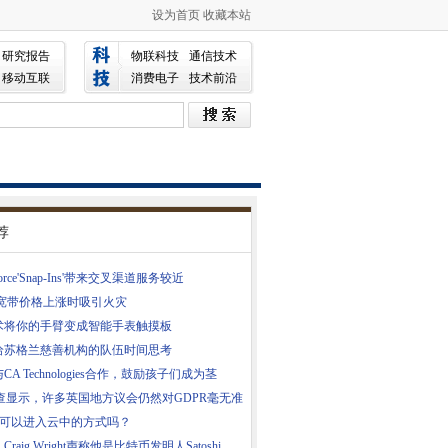
设为首页
收藏本站
研究报告
物联科技
通信技术
移动互联
消费电子
技术前沿
荐
sforce'Snap-Ins'带来交叉渠道服务较近
在宽带价格上涨时吸引火灾
术将你的手臂变成智能手表触摸板
给苏格兰慈善机构的队伍时间思考
CA Technologies合作，鼓励孩子们成为茎
调查显示，许多英国地方议会仍然对GDPR毫无准
cle可以进入云中的方式吗？
raig Wright声称他是比特币发明人Satoshi