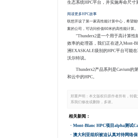
生态系统HPC平台，并实施寿命尺寸
微软的云隐私战斗可能会前往
阅读更多HPC故事
谷歌清关在java上的Oracle
联想开设了第一家高性能计算中心，希望能够支
CIO采访：Matt同龄人，LinkLat
案的公司，可访问价值60米的高性能计算。
谷歌和Levis今年正在发布智
“Thunderx2是一个用于高
宏碁的Windows 10交换机混合
效率的处理器，我们正在进入Mont-
陈旧的啤酒不再：这个应用程
洲EXASKALE级别的HPC平台可能在
美国政府机构仍在使用Window
沃尔特说。
微软的迷人的Gigjam服务对
Thunderx2产品系列是Cavium
SAP寻求使用允许的新版本的H
和云中的HPC。
执行面试：Gideon Mann，Data 
有关数据排气所需了解的5件事
郑重声明：本文版权归原作者所有，转载
数字转换在IT部门的平衡转移
系我们修改或删除，多谢。
爱立信推出了第一杆网络平台
Cisco表示，5G部署将解决
相关新闻：
Microsoft发布KB 3163207，Reti
·
Mont-Blanc HPC项目alpha测试C
Amazon.com显示欧盟委员
·
澳大利亚组织被迫认真对待网络保