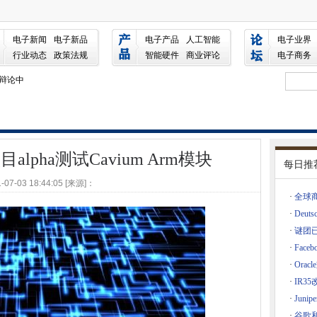
试Cavium Arm模块
电子新闻
电子新品
电子产品
人工智能
电子业界
行业动态
政策法规
智能硬件
商业评论
电子商务
门的创新潜力
密辩论中
络保险
加
于Intranet
VR到数据分析
C项目alpha测试Cavium Arm模块
每日推
共云策略的关键
-07-03 18:44:05 [来源]：
O角色
·
全球
下一个Gen模型4将为每个人负担得起
·
Deut
，调节器警告
·
谜团已
用补丁
·
Fac
法律诉讼
·
Ora
一个Windows 10更新启用补丁
·
IR3
·
Jun
商务
·
谷歌和