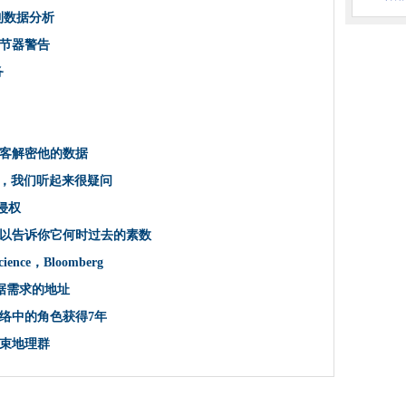
o被卡片处理器停电击倒
到数据分析
Chrome
试Cavium Arm模块
节器警告
务
门的创新潜力
密辩论中
络保险
客解密他的数据
加
于Intranet
后，我们听起来很疑问
VR到数据分析
中侵权
共云策略的关键
以告诉你它何时过去的素数
O角色
ence，Bloomberg
下一个Gen模型4将为每个人负担得起
数据需求的地址
，调节器警告
络中的角色获得7年
法律诉讼
束地理群
一个Windows 10更新启用补丁
商务