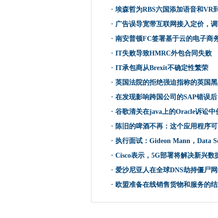
Challenger Bank Monz
·
埃森哲为RBS六国添加语音和VR
Mont-Blanc HPC项目alpha测
·
广告误导宽带互联网接入定价，调
O2提供物联网支持汽车保险
·
南安普顿FC签署基于云的电子商
全球商业领袖海岸英国科技部
·
IT失败导致HMRC外包合同失败
Apple聘请移动加密先驱在加
·
IT承包商从Brexit不确定性繁荣
澳大利亚组织被迫认真对待网
·
英国法院的拒绝强迫指称的英国黑
Coadec表明软件开发学徒的增
建筑协会使用云中的SharePoint用
·
在发现影响跨国公司的SAP错误
埃森哲为RBS六国添加语音和
·
谷歌清关在java上的Oracle诉讼
基于云的ID管理是Postnl公
·
陈旧的啤酒不再：这个应用程序可
Deutsche Bank创造了宽的CI
·
执行面试：Gideon Mann，Data Sci
Elon Musk表示，Tesla的
·
Cisco表示，5G部署将解决新兴
广告误导宽带互联网接入定价
·
爱沙尼亚人在全球DNS劫持僵尸网
自由开始在挑战的挑战中开始
·
欧盟准备在线销售货物和服务的结
谜团已揭开：KB 3150513是另
A.I.谷歌对未来的看法很大
南安普顿FC签署基于云的电子