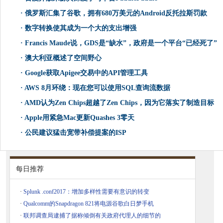
·
俄罗斯汇集了谷歌，拥有680万美元的Android反托拉斯罚款
·
数字转换使其成为一个大的支出增强
·
Francis Maude说，GDS是“缺水”，政府是一个平台“已经死了”
·
澳大利亚概述了空间野心
·
Google获取Apigee交易中的API管理工具
·
AWS 8月环绕：现在您可以使用SQL查询流数据
·
AMD认为Zen Chips超越了Zen Chips，因为它落实了制造目标
·
Apple用紧急Mac更新Quashes 3零天
·
公民建议猛击宽带补偿提案的ISP
每日推荐
·
Splunk .conf2017：增加多样性需要有意识的转变
·
Qualcomm的Snapdragon 821将电源谷歌白日梦手机
·
联邦调查局逮捕了据称倾倒有关政府代理人的细节的