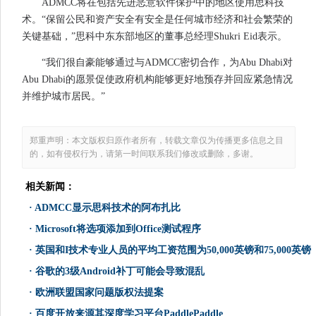
ADMCC将在包括先进恶意软件保护中的地区使用思科技
术。“保留公民和资产安全有安全是任何城市经济和社会繁荣的
关键基础，”思科中东东部地区的董事总经理Shukri Eid表示。
“我们很自豪能够通过与ADMCC密切合作，为Abu Dhabi对
Abu Dhabi的愿景促使政府机构能够更好地预存并回应紧急情况
并维护城市居民。”
郑重声明：本文版权归原作者所有，转载文章仅为传播更多信息之目
的，如有侵权行为，请第一时间联系我们修改或删除，多谢。
相关新闻：
·
ADMCC显示思科技术的阿布扎比
·
Microsoft将选项添加到Office测试程序
·
英国和I技术专业人员的平均工资范围为50,000英镑和75,000英镑
·
谷歌的3级Android补丁可能会导致混乱
·
欧洲联盟国家问题版权法提案
·
百度开放来源其深度学习平台PaddlePaddle