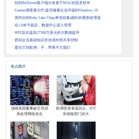
·
找到BitTorrent客户端分发基于MAC的恶意软件
·
Gartner调查显示PC提升随着企业升级到Windows 10
·
英特尔的Kaby Lake Chips将包括集成的4K图形处理器
·
在1.8米亏损后，数据中心进入管理
·
HPE旨在提高27500万美元的大数据提升
·
挤回企业基础知识并加强外部共享控制
·
爱尔兰到欧洲：不，苹果不欠我们
焦点图片
顶级英国董事缺乏培训
欧洲投资者返回云，I​​OT
来处理网络攻击
和保险部门的大