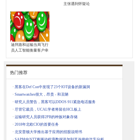
主张遇到怀疑论
迪拜路和运输当局飞行
员人工智能衡量客户幸
热门推荐
·
黑客在Def Con中发现了23个IOT设备的新漏洞
·
Smartwatches很大，昂贵 - 和丑陋
·
研究人员警告，黑客可以DDOS 911紧急电话服务
·
尽管它裁员，UCAL学者将留在HCL板上
·
运输研究人员获得2PB的种族对象存储
·
2018年北欧CIO的首要任务
·
北安普顿大学推出基于应用的招股说明书
·
SAP转向NTT将驱动程序数据添加到其连接的汽车分析