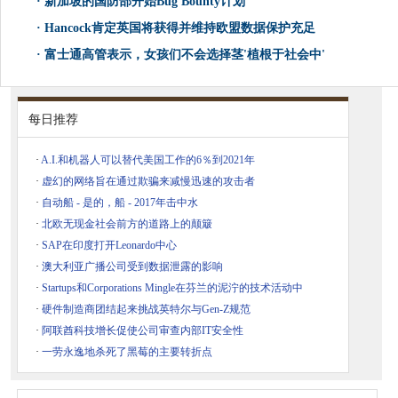
·
新加坡的国防部开始Bug Bounty计划
·
Hancock肯定英国将获得并维持欧盟数据保护充足
·
富士通高管表示，女孩们不会选择茎'植根于社会中'
每日推荐
·
A.I.和机器人可以替代美国工作的6％到2021年
·
虚幻的网络旨在通过欺骗来减慢迅速的攻击者
·
自动船 - 是的，船 - 2017年击中水
·
北欧无现金社会前方的道路上的颠簸
·
SAP在印度打开Leonardo中心
·
澳大利亚广播公司受到数据泄露的影响
·
Startups和Corporations Mingle在芬兰的泥泞的技术活动中
·
硬件制造商团结起来挑战英特尔与Gen-Z规范
·
阿联酋科技增长促使公司审查内部IT安全性
·
一劳永逸地杀死了黑莓的主要转折点