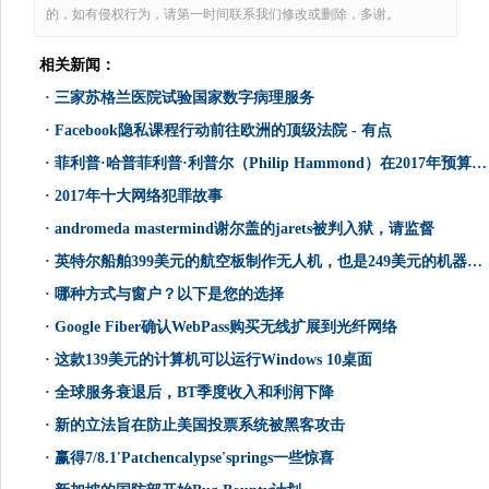
的，如有侵权行为，请第一时间联系我们修改或删除，多谢。
相关新闻：
·
三家苏格兰医院试验国家数字病理服务
·
Facebook隐私课程行动前往欧洲的顶级法院 - 有点
·
菲利普·哈普菲利普·利普尔（Philip Hammond）在2017年预算中为Tech承诺超过500米
·
2017年十大网络犯罪故事
·
andromeda mastermind谢尔盖的jarets被判入狱，请监督
·
英特尔船舶399美元的航空板制作无人机，也是249美元的机器人套件
·
哪种方式与窗户？以下是您的选择
·
Google Fiber确认WebPass购买无线扩展到光纤网络
·
这款139美元的计算机可以运行Windows 10桌面
·
全球服务衰退后，BT季度收入和利润下降
·
新的立法旨在防止美国投票系统被黑客攻击
·
赢得7/8.1'Patchencalypse'springs一些惊喜