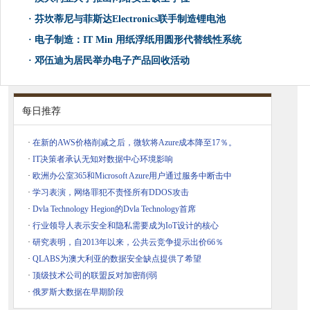
·
芬坎蒂尼与菲斯达Electronics联手制造锂电池
·
电子制造：IT Min 用纸浮纸用圆形代替线性系统
·
邓伍迪为居民举办电子产品回收活动
每日推荐
·
在新的AWS价格削减之后，微软将Azure成本降至17％。
·
IT决策者承认无知对数据中心环境影响
·
欧洲办公室365和Microsoft Azure用户通过服务中断击中
·
学习表演，网络罪犯不责怪所有DDOS攻击
·
Dvla Technology Hegion的Dvla Technology首席
·
行业领导人表示安全和隐私需要成为IoT设计的核心
·
研究表明，自2013年以来，公共云竞争提示出价66％
·
QLABS为澳大利亚的数据安全缺点提供了希望
·
顶级技术公司的联盟反对加密削弱
·
俄罗斯大数据在早期阶段