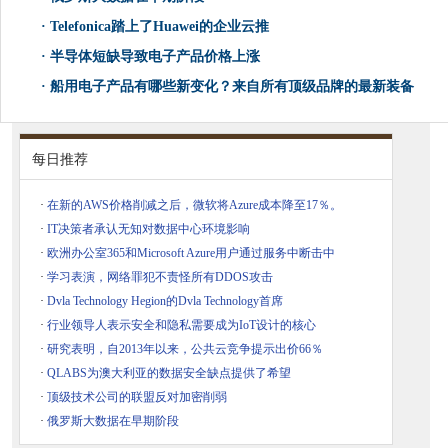
·
Telefonica踏上了Huawei的企业云推
·
半导体短缺导致电子产品价格上涨
·
船用电子产品有哪些新变化？来自所有顶级品牌的最新装备
每日推荐
·
在新的AWS价格削减之后，微软将Azure成本降至17％。
·
IT决策者承认无知对数据中心环境影响
·
欧洲办公室365和Microsoft Azure用户通过服务中断击中
·
学习表演，网络罪犯不责怪所有DDOS攻击
·
Dvla Technology Hegion的Dvla Technology首席
·
行业领导人表示安全和隐私需要成为IoT设计的核心
·
研究表明，自2013年以来，公共云竞争提示出价66％
·
QLABS为澳大利亚的数据安全缺点提供了希望
·
顶级技术公司的联盟反对加密削弱
·
俄罗斯大数据在早期阶段