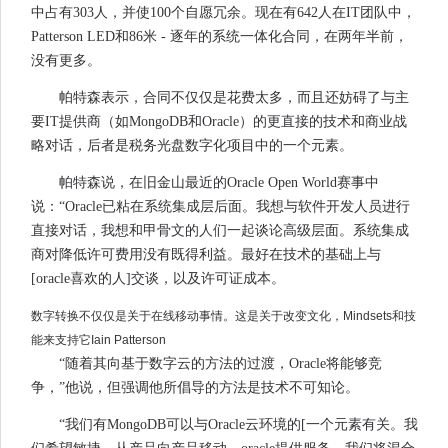
中占有303人，并使100个自愿冗余。现在有642人在IT团队中，
Patterson LED和86米 - 逐年的系统一体化合同，在两年半前，
没有更多。
帕特森表示，合同不仅仅是花费太多，而且还妨碍了与主
要IT提供商（如MongoDB和Oracle）的更直接的技术和商业战
略对话，后者是税务光盘数字化项目中的一个元素。
帕特森说，在旧金山最近的Oracle Open World赛事中
说：“Oracle已粘在系统集成层后面。我想与软件开发人员进行
直接对话，我想和甲骨文的人们一起谈论高级层面。系统集成
商对降低许可费用没有既得利益。最好在技术的基础上与
[oracle喜欢的人]交谈，以及许可证成本。
数字转换不仅仅是关于在线移动事情。这是关于改变文化，Mindsets和技
能来支持它Iain Patterson
“随着其向基于数字云的方法的过渡，Oracle将能够竞
争，”他说，但强调他所倡导的方法是技术不可知论。
“我们有MongoDB可以与Oracle云环境的[一个元素有关。我