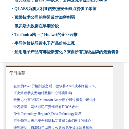
·
研究表明，自2013年以来，公共云竞争提示出价66％
·
QLABS为澳大利亚的数据安全缺点提供了希望
·
顶级技术公司的联盟反对加密削弱
·
俄罗斯大数据在早期阶段
·
Telefonica踏上了Huawei的企业云推
·
半导体短缺导致电子产品价格上涨
·
船用电子产品有哪些新变化？来自所有顶级品牌的最新装备
每日推荐
·
在新的AWS价格削减之后，微软将Azure成本降至17％。
·
IT决策者承认无知对数据中心环境影响
·
欧洲办公室365和Microsoft Azure用户通过服务中断击中
·
学习表演，网络罪犯不责怪所有DDOS攻击
·
Dvla Technology Hegion的Dvla Technology首席
·
行业领导人表示安全和隐私需要成为IoT设计的核心
·
研究表明，自2013年以来，公共云竞争提示出价66％