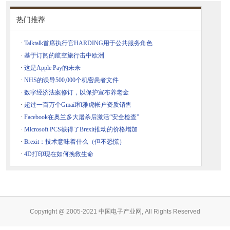
热门推荐
·
Talktalk首席执行官HARDING用于公共服务角色
·
基于订阅的航空旅行击中欧洲
·
这是Apple Pay的未来
·
NHS的误导500,000个机密患者文件
·
数字经济法案修订，以保护宣布养老金
·
超过一百万个Gmail和雅虎帐户资质销售
·
Facebook在奥兰多大屠杀后激活“安全检查”
·
Microsoft PCS获得了Brexit推动的价格增加
·
Brexit：技术意味着什么（但不恐慌）
·
4D打印现在如何挽救生命
Copyright @ 2005-2021 中国电子产业网, All Rights Reserved