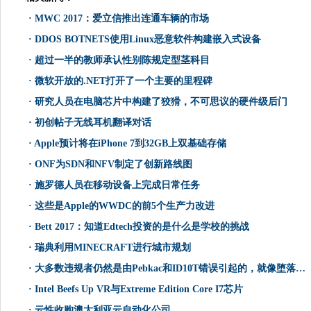
·
MWC 2017：爱立信推出连通车辆的市场
·
DDOS BOTNETS使用Linux恶意软件构建嵌入式设备
·
超过一半的教师承认性别陈规定型茎科目
·
微软开放的.NET打开了一个主要的里程碑
·
研究人员在电脑芯片中构建了狡猾，不可思议的硬件级后门
·
初创帖子无线耳机翻译对话
·
Apple预计将在iPhone 7到32GB上双基础存储
·
ONF为SDN和NFV制定了创新路线图
·
施罗德人员在移动设备上完成日常任务
·
这些是Apple的WWDC的前5个生产力改进
·
Bett 2017：知道Edtech投资的是什么是学校的挑战
·
瑞典利用MINECRAFT进行城市规划
·
大多数违规者仍然是由Pebkac和ID10T错误引起的，就像堕落的网络钓鱼一样
·
Intel Beefs Up VR与Extreme Edition Core I7芯片
·
云性收购澳大利亚云自动化公司