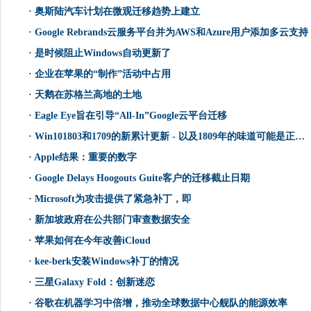
·
奥斯陆汽车计划在微观迁移趋势上建立
·
Google Rebrands云服务平台并为AWS和Azure用户添加多云支持
·
是时候阻止Windows自动更新了
·
企业在苹果的“制作”活动中占用
·
天鹅在苏格兰高地的土地
·
Eagle Eye旨在引导“All-In”Google云平台迁移
·
Win101803和1709的新累计更新 - 以及1809年的味道可能是正确的
·
Apple结果：重要的数字
·
Google Delays Hoogouts Guite客户的迁移截止日期
·
Microsoft为攻击提供了紧急补丁，即
·
新加坡政府在公共部门审查数据安全
·
苹果如何在今年改善iCloud
·
kee-berk安装Windows补丁的情况
·
三星Galaxy Fold：创新迷恋
·
谷歌在机器学习中倍增，推动全球数据中心舰队的能源效率