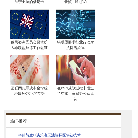
加密支持的借记卡
音频 - 通过Wi
移民咨询委员会要求扩
锡联盟要求行业行动对
大非欧盟熟练工作签证
抗网络欺诈
互联网犯罪成本全球经
在ESN规划过程中错过
济每分钟2.3亿英镑
了红旗，家庭办公室承
认
热门推荐
·
一半的荷兰IT决策者无法解释区块链技术