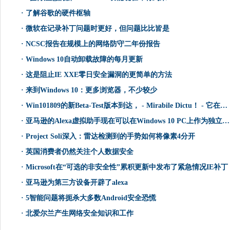
·
了解谷歌的硬件枢轴
·
微软在记录补丁问题时更好，但问题比比皆是
·
NCSC报告在规模上的网络防守二年份报告
·
Windows 10自动卸载故障的每月更新
·
这是阻止IE XXE零日安全漏洞的更简单的方法
·
来到Windows 10：更多浏览器，不少较少
·
Win101809的新Beta-Test版本到达， - Mirabile Dictu！ - 它在释放预览戒指中
·
亚马逊的Alexa虚拟助手现在可以在Windows 10 PC上作为独立应用程序提供
·
Project Soli深入：雷达检测到的手势如何将像素4分开
·
英国消费者仍然关注个人数据安全
·
Microsoft在“可选的非安全性”累积更新中发布了紧急情况IE补丁
·
亚马逊为第三方设备开辟了alexa
·
5智能问题将扼杀大多数Android安全恐慌
·
北爱尔兰产生网络安全知识和工作