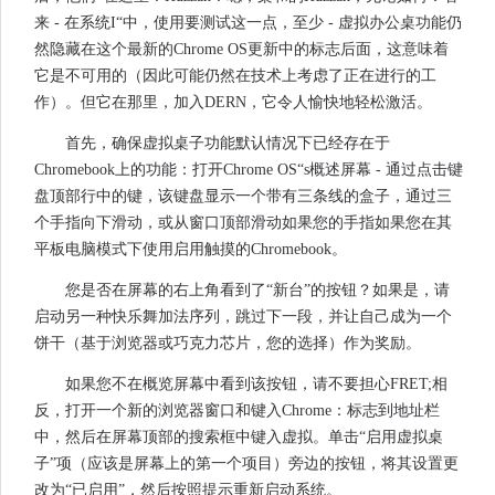
来 - 在系统I“中，使用要测试这一点，至少 - 虚拟办公桌功能仍
然隐藏在这个最新的Chrome OS更新中的标志后面，这意味着
它是不可用的（因此可能仍然在技术上考虑了正在进行的工
作）。但它在那里，加入DERN，它令人愉快地轻松激活。
首先，确保虚拟桌子功能默认情况下已经存在于
Chromebook上的功能：打开Chrome OS“s概述屏幕 - 通过点击键
盘顶部行中的键，该键盘显示一个带有三条线的盒子，通过三
个手指向下滑动，或从窗口顶部滑动如果您的手指如果您在其
平板电脑模式下使用启用触摸的Chromebook。
您是否在屏幕的右上角看到了“新台”的按钮？如果是，请
启动另一种快乐舞加法序列，跳过下一段，并让自己成为一个
饼干（基于浏览器或巧克力芯片，您的选择）作为奖励。
如果您不在概览屏幕中看到该按钮，请不要担心FRET;相
反，打开一个新的浏览器窗口和键入Chrome：标志到地址栏
中，然后在屏幕顶部的搜索框中键入虚拟。单击“启用虚拟桌
子”项（应该是屏幕上的第一个项目）旁边的按钮，将其设置更
改为“已启用”，然后按照提示重新启动系统。