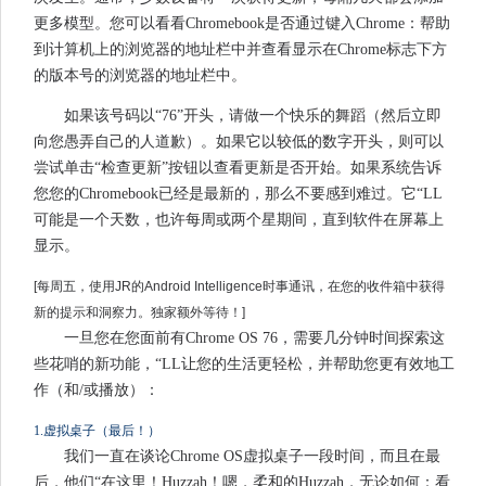
更多模型。您可以看看Chromebook是否通过键入Chrome：帮助
到计算机上的浏览器的地址栏中并查看显示在Chrome标志下方
的版本号的浏览器的地址栏中。
如果该号码以“76”开头，请做一个快乐的舞蹈（然后立即
向您愚弄自己的人道歉）。如果它以较低的数字开头，则可以
尝试单击“检查更新”按钮以查看更新是否开始。如果系统告诉
您您的Chromebook已经是最新的，那么不要感到难过。它“LL
可能是一个天数，也许每周或两个星期间，直到软件在屏幕上
显示。
[每周五，使用JR的Android Intelligence时事通讯，在您的收件箱中获得
新的提示和洞察力。独家额外等待！]
一旦您在您面前有Chrome OS 76，需要几分钟时间探索这
些花哨的新功能，“LL让您的生活更轻松，并帮助您更有效地工
作（和/或播放）：
1.虚拟桌子（最后！）
我们一直在谈论Chrome OS虚拟桌子一段时间，而且在最
后，他们“在这里！Huzzah！嗯，柔和的Huzzah，无论如何：看