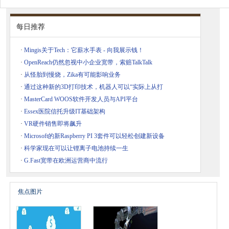
每日推荐
·
Mingis关于Tech：它薪水手表 - 向我展示钱！
·
OpenReach仍然忽视中小企业宽带，索赔TalkTalk
·
从怪胎到慢烧，Zika有可能影响业务
·
通过这种新的3D打印技术，机器人可以“实际上从打
·
MasterCard WOOS软件开发人员与API平台
·
Essex医院信托升级IT基础架构
·
VR硬件销售即将飙升
·
Microsoft的新Raspberry PI 3套件可以轻松创建新设备
·
科学家现在可以让锂离子电池持续一生
·
G.Fast宽带在欧洲运营商中流行
焦点图片