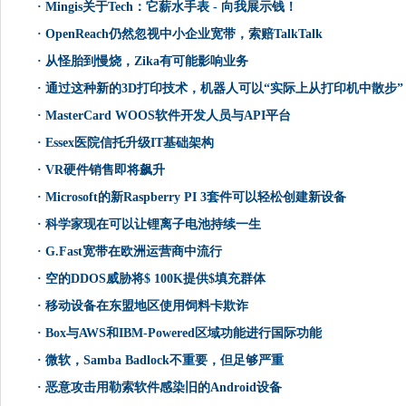
·
Mingis关于Tech：它薪水手表 - 向我展示钱！
·
OpenReach仍然忽视中小企业宽带，索赔TalkTalk
·
从怪胎到慢烧，Zika有可能影响业务
·
通过这种新的3D打印技术，机器人可以“实际上从打印机中散步”
·
MasterCard WOOS软件开发人员与API平台
·
Essex医院信托升级IT基础架构
·
VR硬件销售即将飙升
·
Microsoft的新Raspberry PI 3套件可以轻松创建新设备
·
科学家现在可以让锂离子电池持续一生
·
G.Fast宽带在欧洲运营商中流行
·
空的DDOS威胁将$ 100K提供$填充群体
·
移动设备在东盟地区使用饲料卡欺诈
·
Box与AWS和IBM-Powered区域功能进行国际功能
·
微软，Samba Badlock不重要，但足够严重
·
恶意攻击用勒索软件感染旧的Android设备